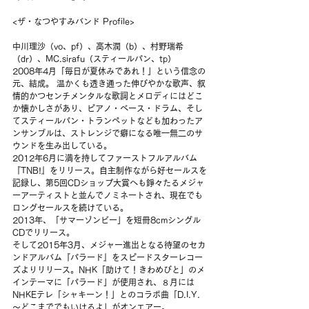
<ザ・なつやすみバンド Profile> 　
中川理沙（vo、pf）、高木潤（b）、村野瑞希
（dr）、MC.sirafu（スティールパン、tp） 　
2008年4月「毎日が夏休みであれ！」という信念の
元、結成。 温かくも透き通った伸びやかな歌声、叙
情的かつセンチメンタルな歌詞とメロディにはどこ
か懐かしさがあり、ピアノ・ベース・ドラム、そし
てスティールパン・トランペットなども加わったア
ンサンブルは、ストレンジで癖になる唯一無二のサ
ウンドを生み出している。
2012年6月に満を持してファーストフルアルバム
『TNB!』をリリース。自主制作ながら好セールスを
記録し、第5回CDショップ大賞へも錚々たるメジャ
ーアーティストと並んでノミネートされ、現在でも
ロングセールスを続けている。
2013年、「サマーゾンビー」を短冊8cmシングル
CDでリリース。
そして2015年3月、メジャー進出となる待望のセカ
ンドアルバム『パラード』をスピードスターレコー
ズよりリリース。NHK「助けて！きわめびと」のメ
インテーマに「パラード」が使用され、８月には
NHKEテレ「シャキーン！」とのコラボ曲「D.I.Y. 
〜どこまででもいけるよ」がオンエアー。 