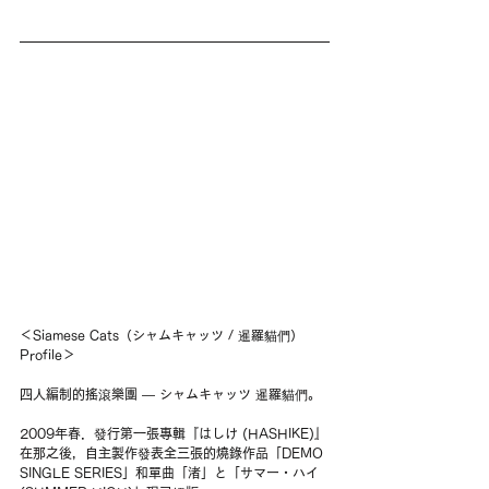
＜Siamese Cats（シャムキャッツ / 暹羅貓們） 
Profile＞
四人編制的搖滾樂團 — シャムキャッツ 暹羅貓們。
2009年春．發行第一張專輯『はしけ (HASHIKE)』
在那之後，自主製作發表全三張的燒錄作品「DEMO 
SINGLE SERIES」和單曲「渚」と「サマー・ハイ 