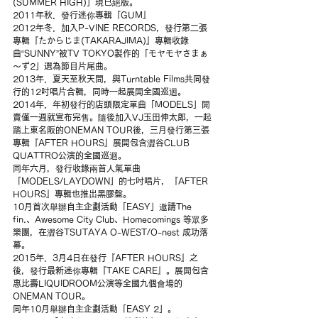
(SUMMER HIGH)」現已絕版。
2011年秋．發行迷你專輯『GUM』
2012年冬．加入P-VINE RECORDS，發行第二張
專輯『たからじま(TAKARAJIMA)』專輯收錄
曲“SUNNY”被TV TOKYO製作的「モヤモヤさまぁ
～ず2」選為節目片尾曲。
2013年．夏天至秋天間，與Turntable Films共同發
行的12吋唱片合輯，同時一起展開全國巡迴。
2014年．年初發行的店頭限定單曲「MODELS」開
賣僅一週就宣布完售。隨後加入VJ玉田伸太郎，一起
踏上東名阪的ONEMAN TOUR後，三月發行第三張
專輯『AFTER HOURS』展開包含澀谷CLUB 
QUATTRO公演的全國巡迴。
同年六月，發行收錄兩首人氣單曲
「MODELS/LAYDOWN」的七吋唱片，『AFTER 
HOURS』專輯也推出黑膠盤。
10月首次舉辦自主企劃活動「EASY」邀請The 
fin.、Awesome City Club、Homecomings 等眾多
樂團，在澀谷TSUTAYA O-WEST/O-nest 成功落
幕。
2015年．3月4日在發行『AFTER HOURS』之
後，發行最新迷你專輯『TAKE CARE』。展開包含
惠比壽LIQUIDROOM公演等全國九個會場的
ONEMAN TOUR。
同年10月舉辦自主企劃活動「EASY 2」。