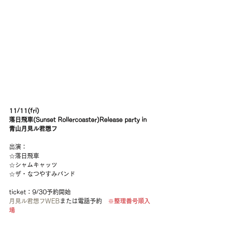
11/11(fri)
落日飛車(Sunset Rollercoaster)Release party in 
青山月見ル君想フ
出演：
☆落日飛車
☆シャムキャッツ
☆ザ・なつやすみバンド
ticket：9/30予約開始　
月見ル君想フWEB
または電話予約　
※整理番号順入
場