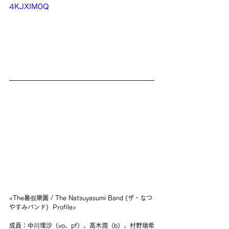
4KJXIM0Q
<The暑假樂團 / The Natsuyasumi Band (ザ・なつ
やすみバンド)  Profile>
成員：中川理沙（vo、pf）、高木潤（b）、村野瑞希