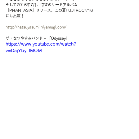
そして2016年7月、待望のサードアルバム
『PHANTASIA』リリース。この夏FUJI ROCK'16
にも出演！ 
http://natsuyasumi.hiyamugi.com/
ザ・なつやすみバンド - 「Odyssey」
https://www.youtube.com/watch?
v=DajY5y_IMOM
#SiameseCats
#シャムキャッツ
#TheNatsuyasumiBand
#ザなつやすみバンド
#The暑假樂團
#暹羅貓們
#落日飛車
#SunsetRollercoaster
#青山月見ル君想フ
Event