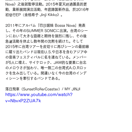
Nova》之後就暫停活動。2015年夏天經過團員的更
動，重新展開演出活動，年底錄製新作品，於2016年
初發行EP《金桔希子 Jinji Kikko》。
2011年にアルバム『巴莎諾娃 Bossa Nova』発表
し、その年のSUMMER SONICに出演。台湾のシー
ンにおいて大きな話題と期待を強烈に残し、その後
急遽活動を休止し数年間の沈黙を続けた。そして
2015年に台湾ツアーを皮切りに再びシーンの最前線
に躍り出たバンドは現在U.S.や日本を含むアジア中
の音楽フェスティバルに名を連ねている。メンバー
が5人に増え、サイケロック、JAM的な要素に台北
のメロウさが加わり、唯一無二の台湾式A.O.Rロッ
クを生み出している。間違いなく今の台湾のインデ
ィシーンを牽引するバンドである。
落日飛車（SunsetRollerCoaster）/ MY JINJI 
https://www.youtube.com/watch?
v=NbvxP2ZUA7k