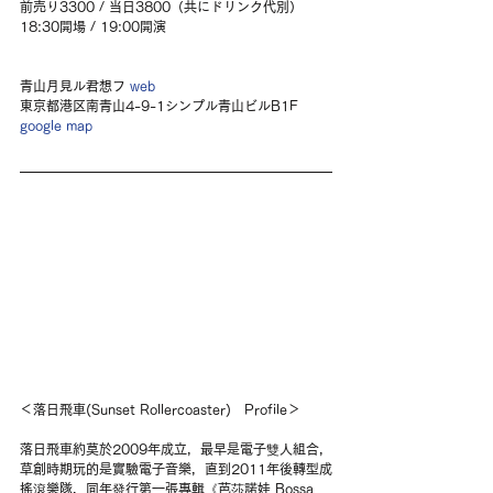
前売り3300 / 当日3800（共にドリンク代別） 
18:30開場 / 19:00開演
青山月見ル君想フ 
web
東京都港区南青山4-9-1シンプル青山ビルB1F 
google map
＜落日飛車(Sunset Rollercoaster)　Profile＞
落日飛車約莫於2009年成立，最早是電子雙人組合，
草創時期玩的是實驗電子音樂，直到2011年後轉型成
搖滾樂隊，同年發行第一張專輯《芭莎諾娃 Bossa 