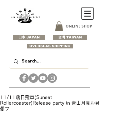
ONLINE SHOP
日本 JAPAN
台灣 TAIWAN
OVERSEAS SHIPPING
11/11落日飛車(Sunset
Rollercoaster)Release party in 青山月見ル君
想フ