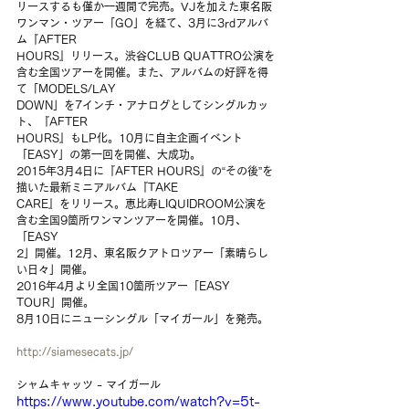
リースするも僅か一週間で完売。VJを加えた東名阪
ワンマン・ツアー「GO」を経て、3月に3rdアルバ
ム『AFTER
HOURS』リリース。渋谷CLUB QUATTRO公演を
含む全国ツアーを開催。また、アルバムの好評を得
て「MODELS/LAY
DOWN」を7インチ・アナログとしてシングルカッ
ト、『AFTER
HOURS』もLP化。10月に自主企画イベント
「EASY」の第一回を開催、大成功。
2015年3月4日に『AFTER HOURS』の“その後”を
描いた最新ミニアルバム『TAKE
CARE』をリリース。恵比寿LIQUIDROOM公演を
含む全国9箇所ワンマンツアーを開催。10月、
「EASY
2」開催。12月、東名阪クアトロツアー「素晴らし
い日々」開催。
2016年4月より全国10箇所ツアー「EASY 
TOUR」開催。
8月10日にニューシングル「マイガール」を発売。
http://siamesecats.jp/
シャムキャッツ - マイガール
https://www.youtube.com/watch?v=5t-