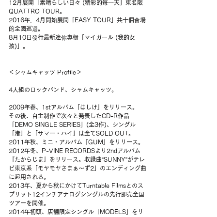
12月展開「素晴らしい日々 (精彩的每一天」東名阪
QUATTRO TOUR。
2016年．4月開始展開「EASY TOUR」共十個會場
的全國巡迴。
8月10日發行最新迷你專輯「マイガール (我的女
孩)」。
＜シャムキャッツ Profile＞
4人組のロックバンド、シャムキャッツ。
2009年春、1stアルバム『はしけ』をリリース。
その後、自主制作で次々と発表したCD-R作品
「DEMO SINGLE SERIES」(全3作)、シングル
「渚」と「サマー・ハイ」は全てSOLD OUT。
2011年秋、ミニ・アルバム『GUM』をリリース。
2012年冬、P-VINE RECORDSより2ndアルバム
『たからじま』をリリース。収録曲“SUNNY”がテレ
ビ東京系「モヤモヤさまぁ～ず2」のエンディング曲
に起用される。
2013年、夏から秋にかけてTurntable Filmsとのス
プリット12インチアナログシングルの先行即売全国
ツアーを開催。
2014年初頭、店舗限定シングル「MODELS」をリ