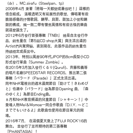
（dr）、MC.sirafu（Steelpan、tp）
2008年4月 秉著「將每一天都變成暑假吧！」這樣的
信念組成。 溫暖透明又有延展性的歌聲，傳唱著有些
脆弱感傷的抒情歌詞，鋼琴、貝斯、鼓加上小號和鋼
鼓的構成，獨一無二帶有懷舊風情和有些古怪的樂曲
就這麼誕生了。
2012年6月發行首張專輯『TNB!』 雖是自主發行作
品，銷售量在「第5屆CD shop大賞」與主流出道的
Artist們共駕齊驅，直到現在，此張作品的銷售量也
持續穩定成長當中。
2013年，特別以風靡90年代JPOP的8cm長型小CD
形式發行單曲「Summer Zombie」。
在2015年3月加入發行くるり(Quruli)、斉藤和義等
的唱片名廠SPEEDSTAR RECORDS，推出第二張
專輯『パラード（Parade）』正式主流出道。
同年NHK電視台的週末晨間節目「助けて！きわめび
と」也選中「パラード」做為節目Opening 曲，「森
のゆくえ」為節目Ending曲。
８月和NHK教育頻道的兒童節目「シャキーン！」中
登場人物Mei＆Momoe一同合作歌曲「D.I.Y. 〜どこ
まででもいけるよ」此歌曲也使用在節目單元的開
場。
2016年7月， 在這個夏天登上了FUJI ROCK'16的
舞台。 並發行了眾所期待的第三張專輯
『PHANTASIA』！