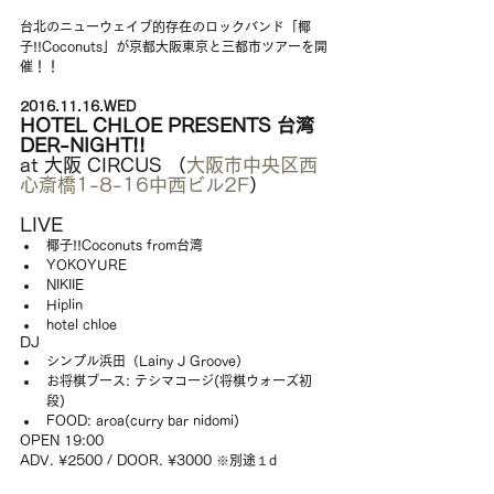
台北のニューウェイブ的存在のロックバンド「椰
子!!Coconuts」が京都大阪東京と三都市ツアーを開
催！！
2016.11.16.WED
HOTEL CHLOE PRESENTS 台湾
DER-NIGHT!!
at 大阪 CIRCUS （
大阪市中央区西
心斎橋1-8-16中西ビル2F
）
LIVE 
椰子!!Coconuts from台湾  
YOKOYURE  
NIKIIE  
Hiplin  
hotel chloe 
DJ 
シンプル浜田（Lainy J Groove）  
お将棋ブース: テシマコージ(将棋ウォーズ初
段)  
FOOD: aroa(curry bar nidomi) 
OPEN 19:00
ADV. ¥2500 / DOOR. ¥3000 ※別途１d