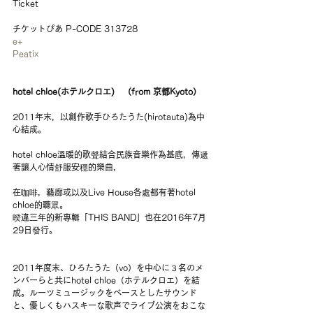
Ticket
チケットぴあ P-CODE 313728
e+
Peatix
hotel chloe(ホテルクロエ)　（from 京都Kyoto）
2011年末，以創作歌手ひろたうた(hirotauta)為中
心結成。
hotel chloe溫暖的歌聲結合民族音樂作為基底，傳遞
著讓人心情舒服安穩的樂曲，
在咖啡，藝廊或以及Live House各處都有著hotel 
chloe的聽眾。
暌違三年的新專輯「THIS BAND」也在2016年7月
29日發行。
2011年度末、ひろたうた（vo）を中心に３名のメ
ンバーらと共にhotel chloe（ホテルクロエ）を結
成。ルーツミュージックをベースとしたサウンド
と、優しくもハスキーな歌声でライブ公演をおこな