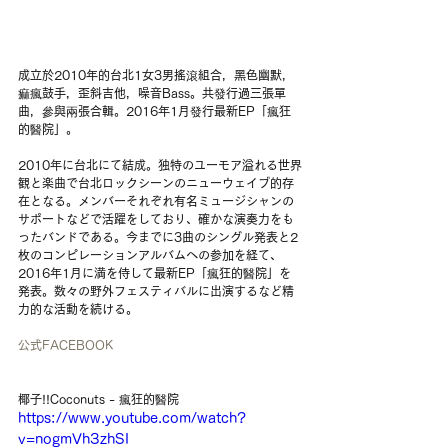
成立於2010年的台北1女3男搖滾組合，黑色幽默，
痲瘋鼓手，歪斜吉他，噪音Bass。共發行過三張單
曲，參與兩張合輯。2016年1月發行最新EP「瘋狂
的醫院」。
2010年に台北にて結成。独特のユーモア溢れる世界
観と楽曲で台北ロックシーンのニューウェイブ的存
在となる。メンバーそれぞれ有名ミュージシャンの
サポートなどで活躍をしており、確かな演奏力をも
ったバンドである。今までに3曲のシングル発表と2
枚のコンピレーションアルバムへの参加を経て、
2016年1月に満を侍して最新EP「瘋狂的醫院」を
発表。数々の野外フェスティバルに出演するなど精
力的な活動を続ける。
公式FACEBOOK
椰子!!Coconuts - 瘋狂的醫院
https://www.youtube.com/watch?
v=nogmVh3zhSI