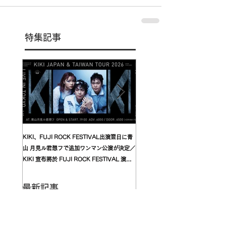
特集記事
KIKI、FUJI ROCK FESTIVAL出演翌日に青
台湾発〈我是機車少女 I'mdifficul
山 月見ル君想フで追加ワンマン公演が決定／
〈んoon〉を迎えた東京公演が開
KIKI 宣布將於 FUJI ROCK FESTIVAL 演出
自台灣的〈我是機車少女 I’mdifficu
翌日，在青山 月見ル君想フ舉行追加專場演出
演確定，攜手盟友〈んoon〉共演
最新記事
傷心欲絕 Wayne's So