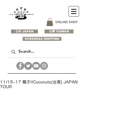
ONLINE SHOP
日本 JAPAN
台灣 TAIWAN
OVERSEAS SHIPPING
11/15-17 椰子!!Coconuts(台湾) JAPAN
TOUR