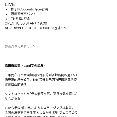
LIVE 
椰子!!Coconuts from台湾  
原田茶飯事バンド  
THE SUZAN 
OPEN 18:30 START 19:00
ADV. ¥2500 / DOOR. ¥3000 ※別途１d
青山月見ル君想フHP
原田茶飯事（bandでの出演）
一年內在日本全國如同旅行般的到各地展開超過150
場表演的創作歌手。他的音樂有巴西的巴薩諾瓦的旋
律跟巴西的熱情
ソフトロックやMPBの洒落っ気、茶目っ気を感じさ
せながらも
口から半分 魂の出たようなステージングは必見。
全国の演奏旅行を生業としながら 野外フェスでのラ