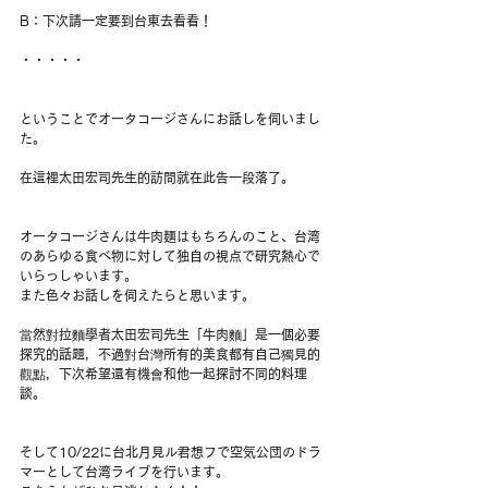
B：下次請一定要到台東去看看！
・・・・・
ということでオータコージさんにお話しを伺いまし
た。
在這裡太田宏司先生的訪問就在此告一段落了。
オータコージさんは牛肉麺はもちろんのこと、台湾
のあらゆる食べ物に対して独自の視点で研究熱心で
いらっしゃいます。
また色々お話しを伺えたらと思います。
當然對拉麵學者太田宏司先生「牛肉麵」是一個必要
探究的話題，不過對台灣所有的美食都有自己獨見的
觀點，下次希望還有機會和他一起探討不同的料理
談。
そして10/22に台北月見ル君想フで空気公団のドラ
マーとして台湾ライブを行います。