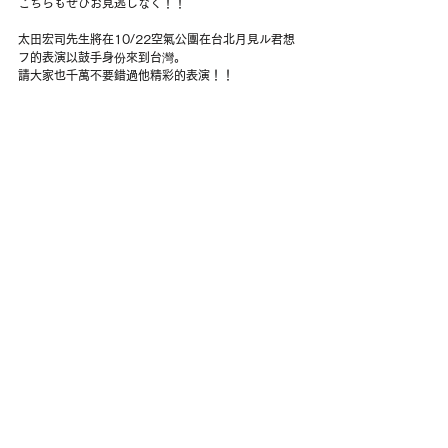
こちらもぜひお見逃しなく！！
太田宏司先生將在10/22空氣公團在台北月見ル君想
フ的表演以鼓手身份來到台灣。
請大家也千萬不要錯過他精彩的表演！！
＜LIVE INFO＞
空氣公團「ｄｏｕｂｌｅ」ＬＩＶＥ ＴＯＵＲ
2016.10.22（六）at 台北 月見ル君想フ
19:00.open / 20:00.start