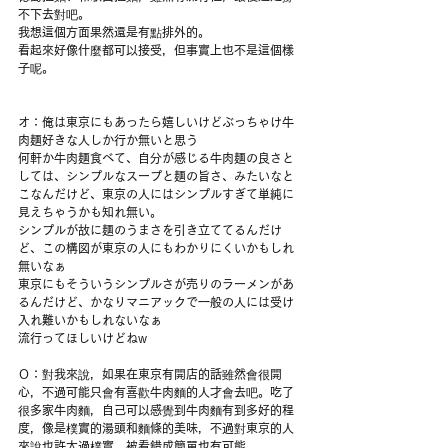
不下去對吧。
我想這個方面果然還是有點排外的。
看起來好像什麼都可以接受，但事實上也不是這個樣
子呢。
オ：俺は東京にもあったら嬉しいけどぶっちゃけ牛
肉麺好きな人しか行か無いと思う
何軒か牛肉麺食べて、自分が感じる牛肉麺の良さと
しては、シンプルなスープと麺の旨さ、みたいなと
こなんだけど、東京の人にはシンプルすぎて単純に
見えちゃうかも知れ無い。
シンプルが故に麺のうまさを引き立ててるんだけ
ど、この構図が東京の人にもわかりにくいかもしれ
無いなぁ
東京にもそういうシンプルさが売りのラーメンがあ
るんだけど、かなりマニアックで一般の人には受け
入れ難いかもしれないなぁ
流行ってほしいけどねw
Ｏ：對我來說，如果在東京有開店的話雖然會很開
心，不過可能只會有喜歡牛肉麵的人才會去吧。吃了
很多家牛肉麵，自己可以感覺到牛肉麵有到多好的程
度，像是樸實的湯頭和麵條的美味，不過對東京的人
來說也許太過樸實，被看錯成簡單也有可能。