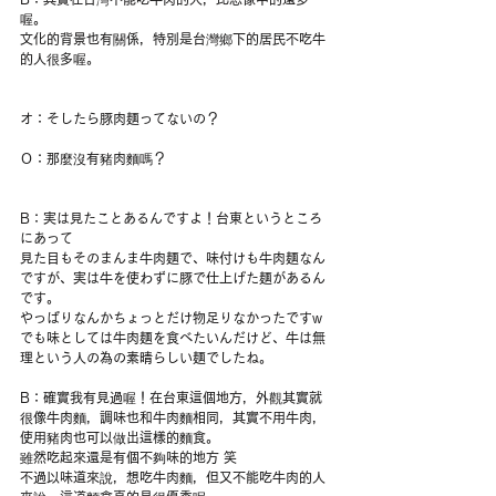
喔。
文化的背景也有關係，特別是台灣鄉下的居民不吃牛
的人很多喔。
オ：そしたら豚肉麺ってないの？
Ｏ：那麼沒有豬肉麵嗎？
B：実は見たことあるんですよ！台東というところ
にあって
見た目もそのまんま牛肉麺で、味付けも牛肉麺なん
ですが、実は牛を使わずに豚で仕上げた麺があるん
です。
やっぱりなんかちょっとだけ物足りなかったですw
でも味としては牛肉麺を食べたいんだけど、牛は無
理という人の為の素晴らしい麺でしたね。
B：確實我有見過喔！在台東這個地方，外觀其實就
很像牛肉麵，調味也和牛肉麵相同，其實不用牛肉，
使用豬肉也可以做出這樣的麵食。
雖然吃起來還是有個不夠味的地方 笑
不過以味道來說，想吃牛肉麵，但又不能吃牛肉的人