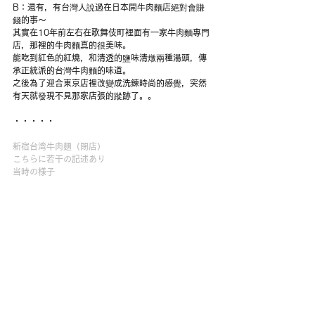
B：還有，有台灣人說過在日本開牛肉麵店絕對會賺
錢的事～
其實在10年前左右在歌舞伎町裡面有一家牛肉麵專門
店，那裡的牛肉麵真的很美味。
能吃到紅色的紅燒，和清透的鹽味清燉兩種湯頭，傳
承正統派的台灣牛肉麵的味道。
之後為了迎合東京店裡改變成洗鍊時尚的感覺，突然
有天就發現不見那家店張的蹤跡了。。
・・・・・
新宿台湾牛肉麺（閉店）
こちらに若干の記述あり
当時の様子