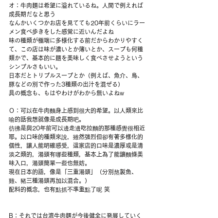
オ：牛肉麺は希望に溢れているね。人間で例えれば
成長期だなと思う
なんかいくつかお店を見てても20年前くらいにラー
メン食べ歩きをした感覚に近いんだよね
味の種類が極端に多様化する前だからわかりやすく
て、この店は味が濃いとか薄いとか、スープも何種
類かで、基本的に麺を美味しく食べさせようという
シンプルさもいい。
日本だとトリプルスープとか（例えば、魚介、鳥、
豚などの別で作った3種類の出汁を混ぜる）
具の概念も、もはやわけがわから無いよねw
Ｏ：可以在牛肉麵身上感到很大的希望。以人類來比
喻的話我想就像是成長期吧。
彷彿是與20年前可以邊走邊吃拉麵的那種感覺很相近
耶。以口味的種類來說，雖然強烈但卻有著多樣化的
個性，讓人能明確感受，這家店的口味是濃厚或是清
淡之類的，湯頭有哪些種類，基本上為了能讓麵條美
味入口，湯頭簡單一些也無妨。
現在日本的話，像是「三重湯頭」（分別熬製魚、
雞、豬三種湯頭再加以混合。）
配料的概念，也有點抓不準重點了呢 笑
B：それでは台湾牛肉麺が今後健全に発展していく