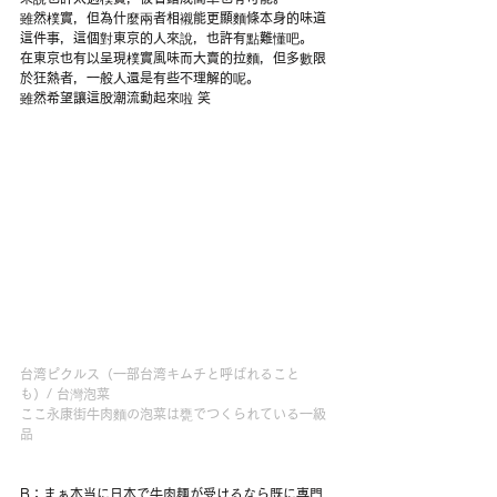
雖然樸實，但為什麼兩者相襯能更顯麵條本身的味道
這件事，這個對東京的人來說，也許有點難懂吧。
在東京也有以呈現樸實風味而大賣的拉麵，但多數限
於狂熱者，一般人還是有些不理解的呢。
雖然希望讓這股潮流動起來啦 笑
台湾ピクルス（一部台湾キムチと呼ばれること
も）/ 台灣泡菜
ここ永康街牛肉麵の泡菜は甕でつくられている一級
品
B：まぁ本当に日本で牛肉麺が受けるなら既に専門