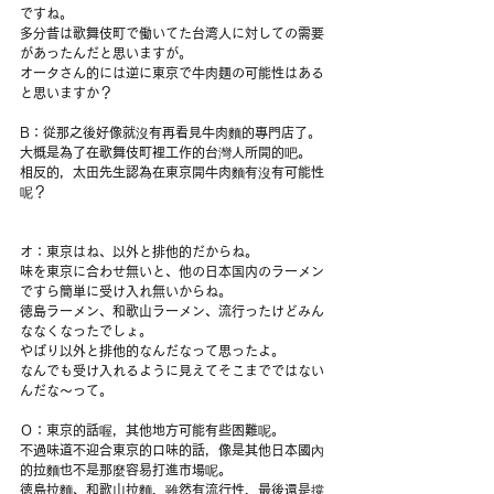
ですね。
多分昔は歌舞伎町で働いてた台湾人に対しての需要
があったんだと思いますが。
オータさん的には逆に東京で牛肉麺の可能性はある
と思いますか？
B：從那之後好像就沒有再看見牛肉麵的專門店了。
大概是為了在歌舞伎町裡工作的台灣人所開的吧。
相反的，太田先生認為在東京開牛肉麵有沒有可能性
呢？
オ：東京はね、以外と排他的だからね。
味を東京に合わせ無いと、他の日本国内のラーメン
ですら簡単に受け入れ無いからね。
徳島ラーメン、和歌山ラーメン、流行ったけどみん
ななくなったでしょ。
やぱり以外と排他的なんだなって思ったよ。
なんでも受け入れるように見えてそこまでではない
んだな〜って。
Ｏ：東京的話喔，其他地方可能有些困難呢。
不過味道不迎合東京的口味的話，像是其他日本國內
的拉麵也不是那麼容易打進市場呢。
徳島拉麵、和歌山拉麵，雖然有流行性，最後還是撐