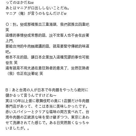
ってのほかだねw
あとはマニアが口出ししないことだね。
マニア（俺）が言うのもなんだけどw
Ｏ：對。變成那裡推出三重湯頭，我們就推出四重吧 
笑
這樣的事情變成常態的話，說不定客人也不會在跟著
上門，
要給台灣的牛肉麵建議的話，就是要堅守傳統的味道
吧。
根本不足的話，讓日本企業加入這種荒謬的事也可能
發生 笑
還有就是不用太過在意狂熱者的意見了，當然狂熱者
（我）也正在說著呢 笑
B：あと台湾の人が日本で牛肉麺をやったら絶対に
儲かるって言うんですけどね〜
実は10年以上昔に歌舞伎町の奥に1店舗だけ牛肉麺
専門店があって、そこは本当に美味しかったです。
赤いスパイシーとクリアな塩味の両方食べれて、台
湾牛肉麺の正統派な味を受け継ぎつつ、東京にあわ
せて洗練されてた感じで。ある日突然無くなっちゃ
いましたが。。