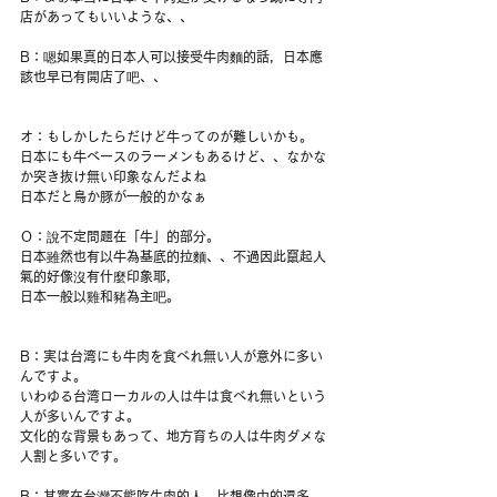
店があってもいいような、、
B：嗯如果真的日本人可以接受牛肉麵的話，日本應
該也早已有開店了吧、、 
オ：もしかしたらだけど牛ってのが難しいかも。
日本にも牛ベースのラーメンもあるけど、、なかな
か突き抜け無い印象なんだよね
日本だと鳥か豚が一般的かなぁ
Ｏ：說不定問題在「牛」的部分。
日本雖然也有以牛為基底的拉麵、、不過因此竄起人
氣的好像沒有什麼印象耶，
日本一般以雞和豬為主吧。
B：実は台湾にも牛肉を食べれ無い人が意外に多い
んですよ。
いわゆる台湾ローカルの人は牛は食べれ無いという
人が多いんですよ。
文化的な背景もあって、地方育ちの人は牛肉ダメな
人割と多いです。
B：其實在台灣不能吃牛肉的人，比想像中的還多