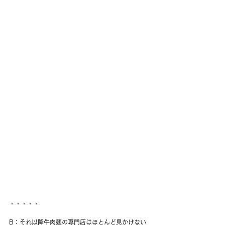
・・・・・
B：それ以降牛肉麺の専門店はほとんど見かけない