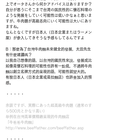
上でオータさんから何かアドバイスはありますか？
自分が思うにそこまで台湾の国民性的に懐石料理の
ような発展をしていく可能性は低いかなぁと思いま
すが、牛肉麺が高級志向にいく可能性は大いにあり
ますね。
なんとなくですが日本人（日本企業またはラーメン
屋）が参入してきそうな予感もしてるんですよ
B：那麼為了台灣牛肉麵未來健全的發展，太田先生
有什麼建議嗎？
以我自己想像的話，以台灣的國民性來說，發展成比
如像是懷石料理的可能性也許有一點低，不過將牛肉
麵以創立名牌方式的呈現的話，可能性就蠻大的。
有股日本人（日本企業或是拉麵店）也許會加入的預
感。
・・・・・
余談ですが、実際にあった超高級牛肉麺（通常のす
ら500元とかなり高い）
舉例在台灣高單價精緻呈現的牛肉麵店
「牛爸爸牛肉麵」
http://www.beeffather.com/beeffather.asp
・・・・・