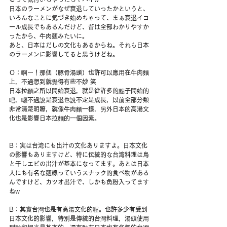
日本のラーメンがなぜ衰退していったかというと、
いろんなことに気づき始めちゃって、まぁ衰退イコ
ール成長でもあるんだけど、昔は全部わかりやすか
ったから、牛肉麺みたいに。
あと、日本はだしの文化もあるからね。それも日本
のラーメンに影響してると思うけどね。
Ｏ：啊ー！那個（豚骨湯頭）也許可以應用在牛肉麵
上，不過想到就覺得有些不妙 笑
日本拉麵之所以開始衰退，就是從許多的點子開始的
吧，嗯不過說是衰退也說不定是成長，以前全部分類
非常清楚明瞭，就像牛肉麵一樣，另外日本的高湯文
化也是影響日本拉麵的一個因素。
B：実は台湾にも出汁の文化ありますよ。日本文化
の影響もありますけど、特に伝統的な台湾料理は鳥
と干しエビの出汁が基本になってます。あとは日本
人にも有名な麺線っていうスナック的食べ物がある
んですけど、カツオ出汁で、しかも魚粉入ってます
ねw
B：其實台灣也是有高湯文化的喔。也許多少有受到
日本文化的影響，特別是傳統的台灣料理，湯頭使用