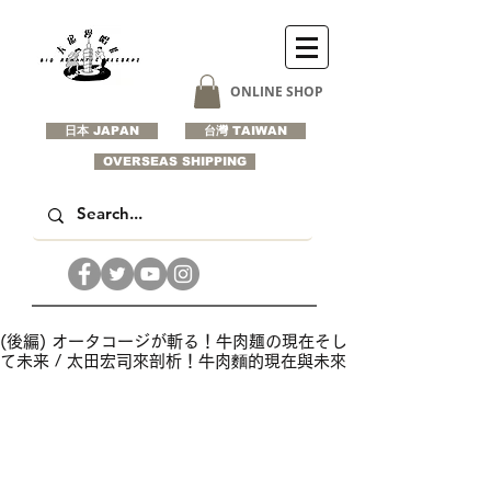
ONLINE SHOP
日本 JAPAN
台灣 TAIWAN
OVERSEAS SHIPPING
(後編) オータコージが斬る！牛肉麺の現在そし
て未来 / 太田宏司來剖析！牛肉麵的現在與未來