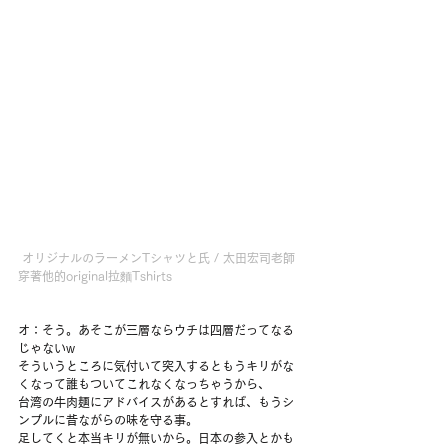
オリジナルのラーメンTシャツと氏 / 太田宏司老師
穿著他的original拉麵Tshirts
オ：そう。あそこが三層ならウチは四層だってなる
じゃないw
そういうところに気付いて突入するともうキリがな
くなって誰もついてこれなくなっちゃうから、
台湾の牛肉麺にアドバイスがあるとすれば、もうシ
ンプルに昔ながらの味を守る事。
足してくと本当キリが無いから。日本の参入とかも