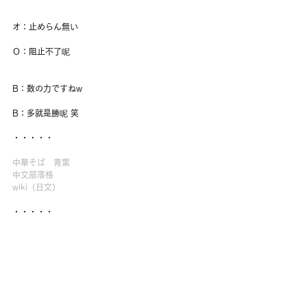
オ：止めらん無い
Ｏ：阻止不了呢
B：数の力ですねw
B：多就是勝呢 笑
・・・・・
中華そば　青葉
中文部落格
wiki（日文
）
・・・・・