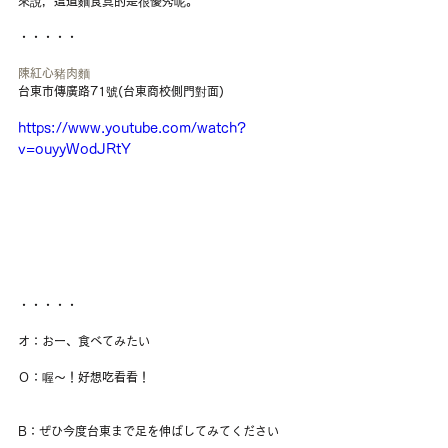
來說，這道麵食真的是很優秀呢。
・・・・・
陳紅心豬肉麵
台東市傳廣路71號(台東商校側門對面)
https://www.youtube.com/watch?
v=ouyyWodJRtY
・・・・・
オ：おー、食べてみたい
Ｏ：喔～！好想吃看看！
B：ぜひ今度台東まで足を伸ばしてみてください