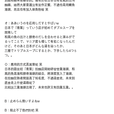
到雞和蝦米是基本的。還有對在日本也有名氣的台灣
麵線，雖然大家普遍沒有當作正餐，不過也是用鰹魚
湯頭，而且也有加入柴魚粉喔 笑
オ：ああいうのを応用しだすとやばいw
日本で「青葉」っていう店が初めてダブルスープを
開発して
和風の魚の出汁と豚骨のだしを合わせると深みがで
るってことで、マニア度も増して有名になったんだ
けど、そのあと日本がどんな道を辿ったか、
三層でトリプルスープにするとか、下手したら4つ５
つ。。
Ｏ：應用的方式真厲害呢 笑
日本的話當初「青葉」拉麵店開始研發雙重湯頭，和
風的魚高湯和豚骨湯頭的結合，將深度放入了湯頭，
在拉麵狂熱者間提高了知名度，不過這麼走，未來到
底會走上什麼道路呢？
比如說三重湯頭出現了，未來也許又有四重五重。。
B：止めらん無いすよねw
B：阻止不了他們對吧 笑