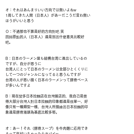
オ：それはあんまりいい方向では無いよねw
1周してきた人間（日本人）があーだこうだ言わ無い
ほうがいいと思う
Ｏ：不過那也不算是好的方向對吧 笑
回歸原點的人（日本人）還是別出什麼意見比較好
吧。
B：日本のラーメン屋も結構台湾に進出しているの
ですが、自分が思うに
台湾人にとって日本のラーメンは全部ひとくくりに
して一つのジャンルになってると思うんですが
台湾の人が思い描く日本のラーメンって豚骨ベース
が多いんですよ
B：現在蠻多日本拉麵店在台灣展店的，我自己是覺
得大部分台灣人對日本拉麵的印象都還是很單一，好
像只有一種類型一樣，台灣人所描繪出日本拉麵的印
象還是豚骨湯頭為基底比較多耶。
オ：あー！それ（豚骨スープ）を牛肉麺に応用でき
るって気付いちゃったらヤバイw