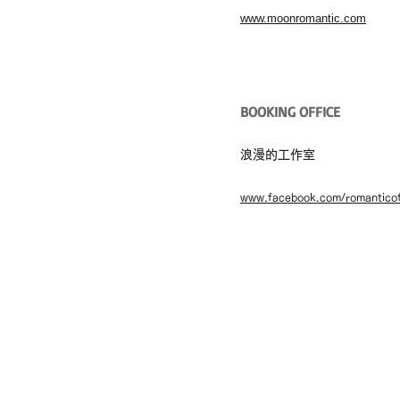
www.moonromantic.com
BOOKING OFFICE
浪漫的工作室
www.facebook.com/romanticof