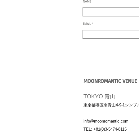
NAME
EMAIL
MOONROMANTIC VENUE
TOKYO 青山
東京都港区南青山4-9-1
シンプ
info@moonromantic.com
TEL: +81(0)3-5474-8115