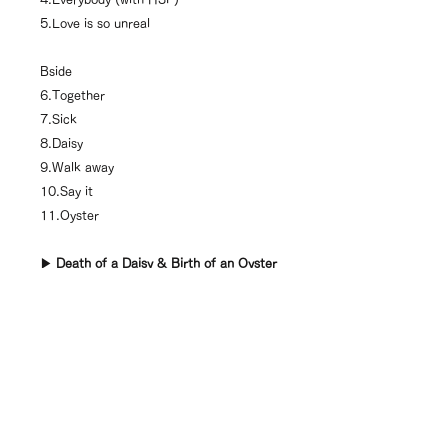
5.Love is so unreal
Bside
6.Together
7.Sick
8.Daisy
9.Walk away
10.Say it
11.Oyster
▶︎
Death of a Daisy & Birth of an Oyster
( sample )
▶︎international shipping here
キャンセルポリシー
原則的に不良品以外の返品、返金はお
商品の発送について (shipping
受けできませんので、お間違えのない