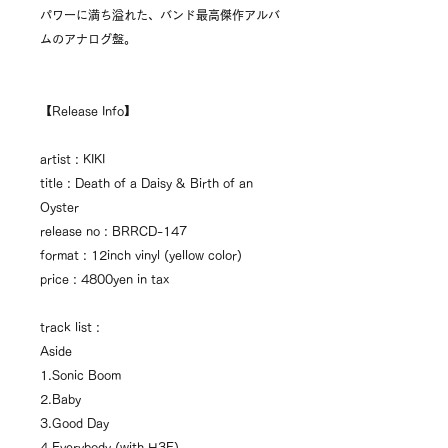
パワーに満ち溢れた、バンド最高傑作アルバ
ムのアナログ盤。
【Release Info】
artist : KIKI
title : Death of a Daisy & Birth of an
Oyster
release no : BRRCD-147
format : 12inch vinyl (yellow color)
price : 4800yen in tax
track list :
Aside
1.Sonic Boom
2.Baby
3.Good Day
4.Everybody (with H3F)