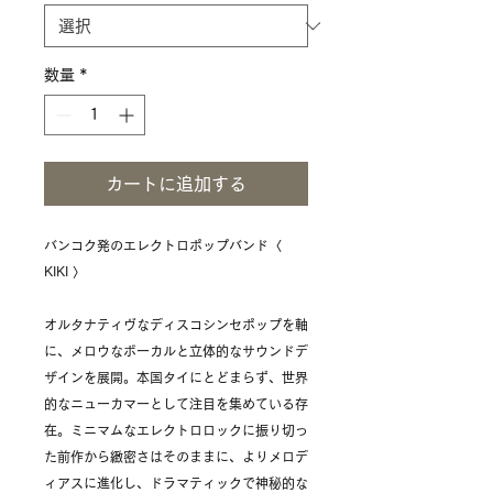
数量
*
カートに追加する
バンコク発のエレクトロポップバンド〈
KIKI 〉
オルタナティヴなディスコシンセポップを軸
に、メロウなボーカルと立体的なサウンドデ
ザインを展開。本国タイにとどまらず、世界
的なニューカマーとして注目を集めている存
在。ミニマムなエレクトロロックに振り切っ
た前作から緻密さはそのままに、よりメロデ
ィアスに進化し、ドラマティックで神秘的な