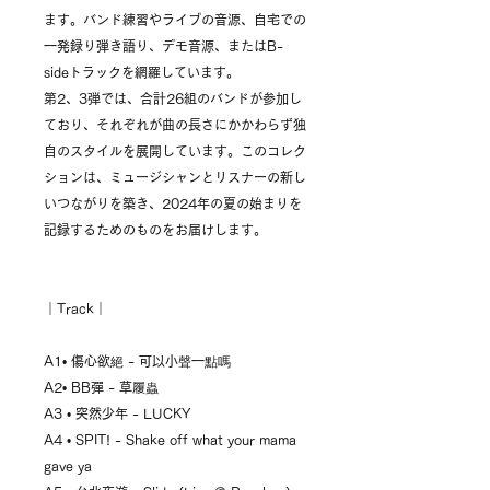
ます。バンド練習やライブの音源、自宅での
一発録り弾き語り、デモ音源、またはB-
sideトラックを網羅しています。
第2、3弾では、合計26組のバンドが参加し
ており、それぞれが曲の長さにかかわらず独
自のスタイルを展開しています。このコレク
ションは、ミュージシャンとリスナーの新し
いつながりを築き、2024年の夏の始まりを
記録するためのものをお届けします。
｜Track｜
A1• 傷心欲絕 - 可以小聲一點嗎
A2• BB彈 - 草履蟲
A3 • 突然少年 - LUCKY
A4 • SPIT! - Shake off what your mama
gave ya