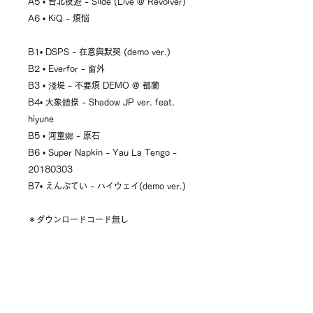
A5 • 台北夜遊 - Slide (Live @ Revolver)
A6 • KiQ - 煩悩
B1• DSPS - 在意與默契 (demo ver.)
B2 • Everfor - 窗外
B3 • 淺堤 - 不要煩 DEMO @ 都蘭
B4• 大象體操 - Shadow JP ver. feat.
hiyune
B5 • 河童鄉 - 原石
B6 • Super Napkin - Yau La Tengo -
20180303
B7• えんぷてい - ハイウェイ(demo ver.)
＊ダウンロードコード無し
▶️ 試聴用リンク