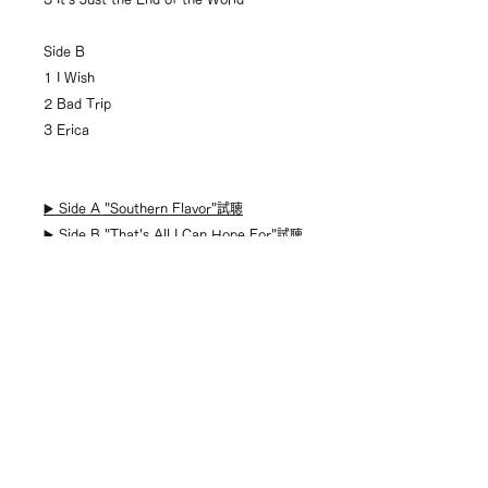
Side B
1 I Wish
2 Bad Trip
3 Erica
▶️ Side A "Southern Flavor"試聴
▶️ Side B "That's All I Can Hope For"試聴
キャンセルポリシー
原則的に不良品以外の返品、返金はお
商品の発送について (shipping
受けできませんので、お間違えのない
within japan only)
ようにご注文・お申し込みください。
配送は日本全国承ります。
万一の不良品（キズ・歪みによるハリ
基本的には、ご注文から翌日～４営業
飛び、中身違い、誤出荷）がございま