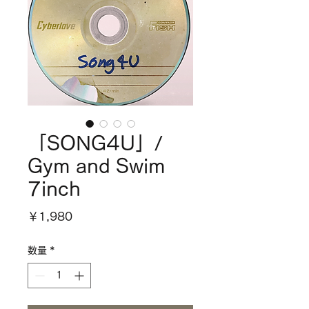
「SONG4U」/
Gym and Swim
7inch
価
￥1,980
格
数量
*