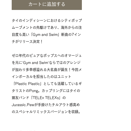
カートに追加する
タイのインディシーンにおけるシティポップ
ムーブメントの先駆けであり、海外からの注
目度も高い「Gym and Swim」新曲の7イン
チがリリース決定！
ゼロ年代のピュアなポップスへのオマージュ
を元に’Gym and Swim’ならではのアレンジ
が加わり多幸感溢れる大名曲が誕生！今回メ
インボーカルを担当したのはユニット
「Plastic Plastic」としても活躍しているギ
タリストのPong。カップリングにはタイの
盟友バンド「TELEx TELEXs」の
Jurassic.Pewが手掛けたチルアウト感高め
のスペシャルリミックスバージョンを収録。