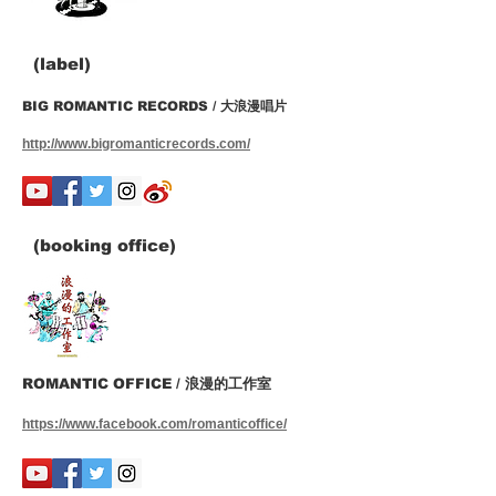
(label)
BIG ROMANTIC RECORDS / 大浪漫唱片
http://www.bigromanticrecords.com/
(booking office)
ROMANTIC OFFICE / 浪漫的工作室
https://www.facebook.com/romanticoffice/