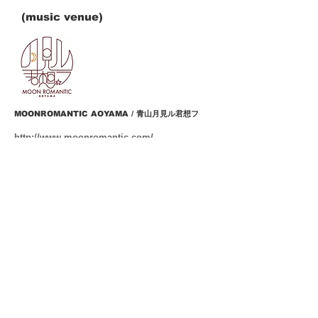
(music venue)
MOONROMANTIC AOYAMA / 青山月見ル君想フ
http://www.moonromantic.com/
(music venue
& restaurant)
MOONROMANTIC TAIPEI / 台北月見ル君想フ