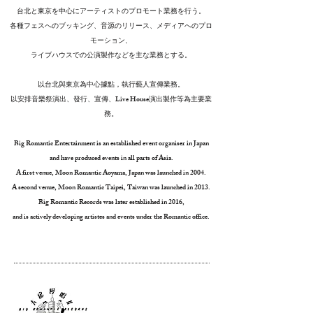
台北と東京を中心にアーティストのプロモート業務を行う。
各種フェスへのブッキング、音源のリリース、メディアへのプロ
モーション、
ライブハウスでの公演製作などを主な業務とする。
以台北與東京為中心據點，執行藝人宣傳業務。
以安排音樂祭演出、發行、宣傳、Live House演出製作等為主要業
務。
Big Romantic Entertainment is an established event organiser in Japan
and have produced events in all parts of Asia.
A first venue, Moon Romantic Aoyama, Japan was launched in 2004.
A second venue, Moon Romantic Taipei, Taiwan was launched in 2013.
Big Romantic Records was later established in 2016,
and is actively developing artistes and events under the Romantic office.