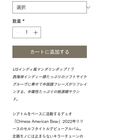
数量
*
カートに追加する
USインディ風マンダリンポップ！？
西海岸インディー感たっぷりのソフトサイケ
グルーヴに乗せて中国語フレーズがリフレイ
ンする、中毒性たっぷりの桃源郷サウン
ド。
シアトルをベースに活動するデュオ
「Chinese American Bear」2022年リリ
ースのセルフタイトルデビューアルバム。
企画モノには止まらないキラーチューンの