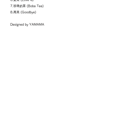
7.珍珠奶茶 (Boba Tea)
8.再見 (Goodbye)
Designed by YAMAMA
キャンセルポリシー
原則的に不良品以外の返品、返金はお
商品の発送について (shipping
受けできませんので、お間違えのない
within japan only)
ようにご注文・お申し込みください。
配送は日本全国承ります。
万一の不良品（キズ・歪みによるハリ
基本的には、ご注文から翌日～４営業
飛び、中身違い、誤出荷）がございま
日以内に発送致します。
したら、同商品と交換または返金させ
※土日祝祭日を除く、弊社営業日での
ていただきます。返送前に必ず一度ご
関連商品
発送となります。
連絡くださいませ。
※金曜日、土曜日、日曜日、祝祭日の
ご注文は翌営業日から順次発送準備を