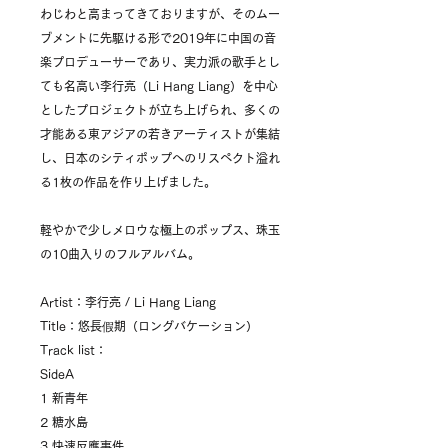
わじわと高まってきておりますが、そのムー
ブメントに先駆ける形で2019年に中国の音
楽プロデューサーであり、実力派の歌手とし
ても名高い李行亮（Li Hang Liang）を中心
としたプロジェクトが立ち上げられ、多くの
才能ある東アジアの若きアーティストが集結
し、日本のシティポップへのリスペクト溢れ
る1枚の作品を作り上げました。
軽やかで少しメロウな極上のポップス、珠玉
の10曲入りのフルアルバム。
Artist：李行亮 / Li Hang Liang
Title：悠長假期（ロングバケーション）
Track list：
SideA
1 新青年
2 糖水島
3 快速反應事件