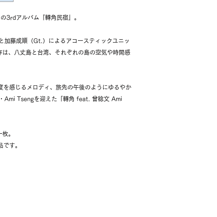
せていただきます。
※金曜日、土曜日、
せ。
から順次発送準備を
の3rdアルバム『轉角民宿』。
※交通事情や天候に
お客様からの商品が
を頂く場合がござい
.）と加藤成順（Gt.）によるアコースティックユニッ
上、交換または返金
本作は、八丈島と台湾、それぞれの島の空気や時間感
■ご注意■ 返品を
とさせていただきま
さい。普通郵便代金
度を感じるメロディ、旅先の午後のようにゆるやか
す。
i Tsengを迎えた「轉角 feat. 曾稔文 Ami
一枚。
品です。