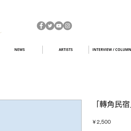
NEWS
ARTISTS
INTERVIEW / COLUM
「轉角民宿」/
価
￥2,500
格