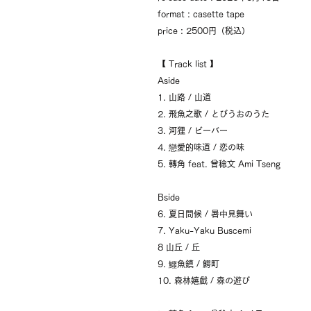
format : casette tape
price : 2500円（税込）
【 Track list 】
Aside
1. 山路 / 山道
2. 飛魚之歌 / とびうおのうた
3. 河狸 / ビーバー
4. 戀愛的味道 / 恋の味
5. 轉角 feat. 曾稔文 Ami Tseng
Bside
6. 夏日問候 / 暑中見舞い
7. Yaku-Yaku Buscemi
8 山丘 / 丘
9. 鱷魚鎮 / 鰐町
10. 森林嬉戲 / 森の遊び