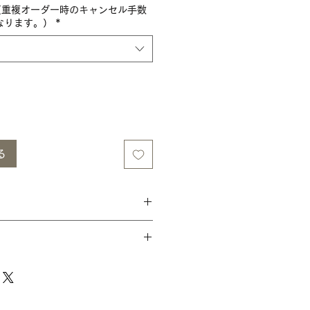
（重複オーダー時のキャンセル手数
なります。）
*
る
の返品、返金はお受けできませんの
ようにご注文・お申し込みくださ
ます。
から翌日～４営業日以内に発送致し
・歪みによるハリ飛び、中身違い、
したら、同商品と交換または返金さ
、弊社営業日での発送となります。