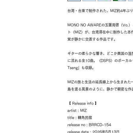
台湾・台東で制作された、MIZ約4年ぶり
MONO NO AWAREの玉置周啓（Vo
ト〈MIZ〉が、台湾滞在中に制作した
覚が静かに交差する作品です。
ギターの柔らかな響き、どこか異国の湿
に流れる全10曲。〈DSPS〉のボーカル・Am
Tseng」も収録。
MIZの旅と生活の延長線上から生まれた
島を渡る風景のように、静かで親密な作
【 Release info 】
artist : MIZ
title : 轉角民宿
release no : BRRCD-154
release date : 2026年5月13日