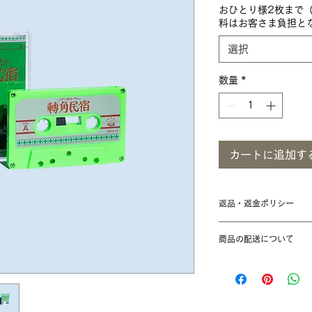
おひとり様2枚まで
料はお客さま負担と
選択
数量
*
カートに追加す
返品・返金ポリシー
原則的に不良品以外
商品の配送について
で、お間違えのない
い。
配送は日本全国承り
基本的には、ご注文
万一の不良品（キズ
ます。
誤出荷）がございま
※土日祝祭日を除く