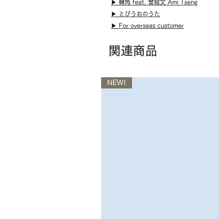
▶︎ 轉角 feat. 曾稔文 Ami Tseng
▶︎ とびうおのうた
▶︎ For overseas customer
関連商品
NEW!