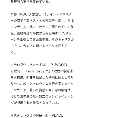
熱狂的な支持を集めている。
本作『VOOID 2025』は、インディリスナ
ーの間で年間ベストとの呼び声も高く、台北
インディ史に残る一枚として語られている作
品。透明雑誌の時代から約20年にわたりシ
ーンを牽引してきた洪申豪。そのキャリアの
中でも、今まさに新たなピークを迎えてい
る。
アナログ化にあたっては、LP『VOOID
2025』、7inch『baby 7"』の2枚に収録曲
を再構成。新曲を追加した特別仕様としてリ
リース。鋭さとメロウネスを行き来するギタ
ーサウンド、乾いた質感の中に滲む叙情性、
そして洪申豪の唯一無二のソングライティン
グが凝縮された作品となっている。
マスタリングは中村宗一郎（PEACE