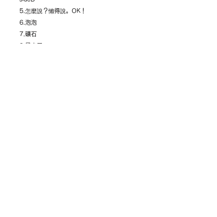
5.怎麼說？懶得說。OK！
6.泡泡
7.礦石
8.風來了
＊日本語／中国語翻訳歌詞カード付
▶︎ 新月
▶︎ 泡泡
▶︎ For overseas customer
返品・返金ポリシー
原則的に不良品以外の返品、返金はお
商品の配送について
受けできませんので、お間違えのない
ようにご注文・お申し込みください。
配送は日本全国承ります。
基本的には、ご注文から翌日～４営業
万一の不良品（キズ・歪みによるハリ