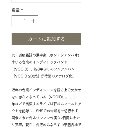
数量
*
カートに追加する
元・透明雑誌の洪申豪（ホン・シェンハオ）
率いる台北のインディロックバンド
〈VOOID〉、約8年ぶりのフルアルバム
『VOOID 2025』が待望のアナログ化。
近年の台湾インディシーンを語る上で欠かせ
ない存在となっている〈VOOID〉。ここ1
年ほどで出演するライブは軒並みソールドア
ウトを記録し、SNSでの告知を一切行わず
開催された台北ワンマン公演も2日間にわた
り完売。現在、台湾のみならず中華圏各地で