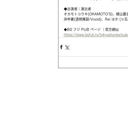
◆
出演者｜演出者
オカモトコウキ(OKAMOTO'S)、崎山蒼
洪申豪(透明雑誌/Vooid)、Rei ほか (※
◆BS フジ PUB ページ ｜官方網站
https://www.bsfuji.tv/tokyostories/pu