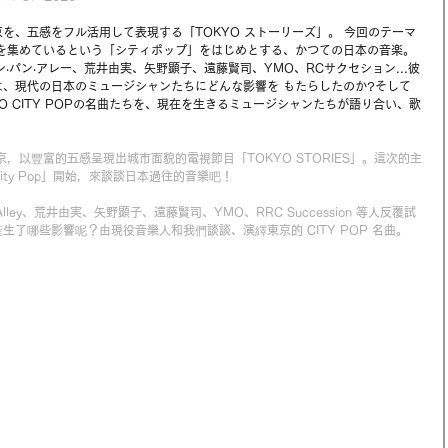
京を、五感をフル活用して表現する「TOKYO ストーリーズ」。 今回のテーマ
を集めているという「シティポップ」をはじめとする、かつての日本の音楽。 
‧パン‧アレー、荒井由実、矢野顕子、遠藤賢司、YMO、RCサクセション...彼
、現代の日本のミュージシャンたちにどんな影響を もたらしたのか?そして
O CITY POPの名曲たちを、現在を生きるミュージシャンたちが語り合い、歌
京，以豐富的五感呈現出城市面貌的電視節目「TOKYO STORIES」。這次的主
ty Pop」開始，來談談日本過往的音樂吧！
 Pan Alley、荒井由実、矢野顕子、遠藤賢司、YMO、RRC Succession 等人反覆試
了哪些影響呢？由現役音樂人和我們談談、演繹東京的 CITY POP 名曲。