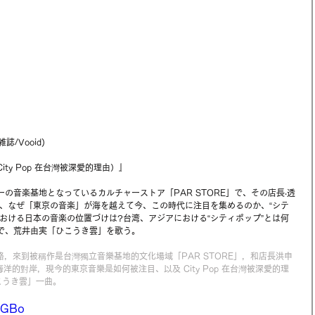
/Vooid) 
City Pop 在台灣被深愛的理由
）』
の音楽基地となっているカルチャーストア「PAR STORE」で、その店長‧透
キー)と、なぜ「東京の音楽」が海を越えて今、この時代に注目を集めるのか、“シテ
における日本の音楽の位置づけは?台湾、アジアにおける“シティポップ”とは何
人で、荒井由実「ひこうき雲」を歌う。
慎一帶路，來到被稱作是台灣獨立音樂基地的文化場域「PAR STORE」，和店長洪申
海洋的對岸，現今的東京音樂是如何被注目、以及 City Pop 在台灣被深愛的理
こうき雲」一曲。
-GBo