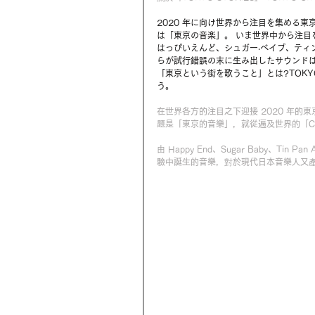
2020 年に向け世界から注目を集める東
は「東京の音楽」。 いま世界中から注目
はっぴいえんど、シュガー‧ベイブ、ティン
らが試行錯誤の末に生み出したサウンドは
「東京という街を歌うこと」とは?TOKY
う。
在世界各方的注目之下迎接 2020 年的東
題是「東京的音樂」，就從遍及世界的「Ci
由 Happy End、Sugar Baby、Tin
驗中誕生的音樂，對於現代日本音樂人又產生