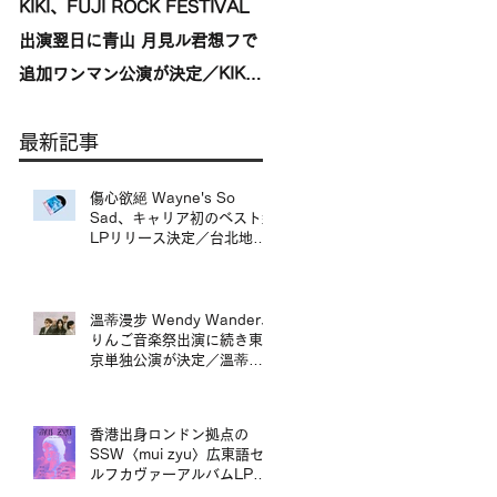
KIKI、FUJI ROCK FESTIVAL
台湾発〈我是機車少女
出演翌日に青山 月見ル君想フで
I'mdifficult〉、盟友〈んoon〉
追加ワンマン公演が決定／KIKI
を迎えた東京公演が開催決定／
宣布將於 FUJI ROCK
來自台灣的〈我是機車少女
最新記事
FESTIVAL 演出翌日，在青山
I’mdifficult〉東京公演確定，
月見ル君想フ舉行追加專場演出
手盟友〈んoon〉共演
傷心欲絕 Wayne's So
Sad、キャリア初のベスト盤
LPリリース決定／台北地下
搖滾代表樂團 傷心欲絕
Wayne's So Sad 首張精選
輯黑膠正式發行
溫蒂漫步 Wendy Wander、
りんご音楽祭出演に続き東
京単独公演が決定／溫蒂漫
步 Wendy Wander 繼
Ringo Music Festival 演出
後，宣布東京專場
香港出身ロンドン拠点の
SSW〈mui zyu〉広東語セ
ルフカヴァーアルバムLPリ
リース＆来日ツアー決定／