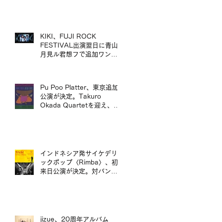
mui zyu 廣東話自我翻唱專
輯 LP 發行及日本巡演決定
KIKI、FUJI ROCK
FESTIVAL出演翌日に青山
月見ル君想フで追加ワンマ
ン公演が決定／KIKI 宣布將
於 FUJI ROCK FESTIVAL
演出翌日，在青山 月見ル君
Pu Poo Platter、東京追加
想フ舉行追加專場演出
公演が決定。Takuro
Okada Quartetを迎え、青
山月見ル君想フに出演。
インドネシア発サイケデリ
ックポップ〈Rimba〉、初
来日公演が決定。対バンに
ポップマエストロ「沖井礼
二グループ」。／印尼迷幻
流行樂團〈Rimba〉首度日
本公演確定，將與流行音樂
大師「沖井禮二 Group」同
jizue、20周年アルバム