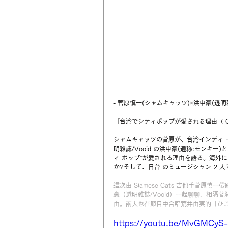
▪ 菅原慎一(シャムキャッツ)×洪申豪(透明雑誌
『台湾でシティポップが愛される理由（ 
シャムキャッツの菅原が、台湾インディ ー
明雑誌/Vooid の洪申豪(通称:モン
ィ ポップ”が愛される理由を語る。海外
か?そして、日台 のミュージシャン 2 
這次由 Siamese Cats 吉他手菅原
豪（透明雑誌/Vooid）一起聊聊，相隔著
由。兩人也在節目中合唱荒井由実的「ひ
https://youtu.be/MvGMCyS