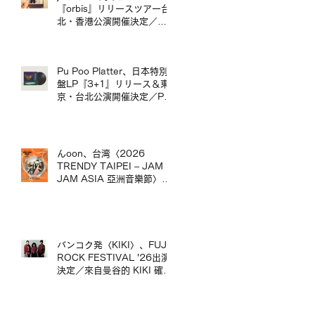
台演出。
『orbis』リリースツアー台
北・香港公演開催決定／
jizue 20週年專輯《orbis》
發行巡演台北・香港場確定
Pu Poo Platter、日本特別
盤LP『3+1』リリース＆東
京・台北公演開催決定／Pu
Poo Platter 日本特別盤黑膠
《3+1》發行＆東京・台北
公演舉辦
んoon、台湾〈2026
TRENDY TAIPEI – JAM
JAM ASIA 亞洲音樂節〉出
演決定／んoon 確定出演台
灣〈2026 TRENDY
TAIPEI – JAM JAM ASIA
亞洲音樂節〉
バンコク発〈KIKI〉、FUJI
ROCK FESTIVAL '26出演
決定／來自曼谷的 KIKI 確定
出演 FUJI ROCK
FESTIVAL '26