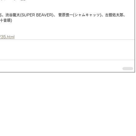
志、渋谷龍太(SUPER BEAVER)、 菅原慎一(シャムキャッツ)、古舘佑太郎、
五十音順)
b/35.html