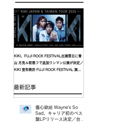
KIKI、FUJI ROCK FESTIVAL出演翌日に青
台湾発〈我是機車少女 I'mdifficul
山 月見ル君想フで追加ワンマン公演が決定／
〈んoon〉を迎えた東京公演が開
KIKI 宣布將於 FUJI ROCK FESTIVAL 演出
自台灣的〈我是機車少女 I’mdifficu
翌日，在青山 月見ル君想フ舉行追加專場演出
演確定，攜手盟友〈んoon〉共演
最新記事
傷心欲絕 Wayne's So
Sad、キャリア初のベスト
盤LPリリース決定／台北
地下搖滾代表樂團 傷心欲
絕 Wayne's So Sad 首張
精選輯黑膠正式發行