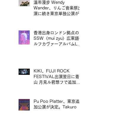
溫蒂漫步 Wendy
Wander、りんご音楽祭出
演に続き東京単独公演が決
定／溫蒂漫步 Wendy
Wander 繼 Ringo Music
Festival 演出後，宣布東
香港出身ロンドン拠点の
京專場
SSW〈mui zyu〉広東語セ
ルフカヴァーアルバムLP
リリース＆来日ツアー決定
／mui zyu 廣東話自我翻唱
專輯 LP 發行及日本巡演決
定
KIKI、FUJI ROCK
FESTIVAL出演翌日に青
山 月見ル君想フで追加ワ
ンマン公演が決定／KIKI
宣布將於 FUJI ROCK
FESTIVAL 演出翌日，在
Pu Poo Platter、東京追
青山 月見ル君想フ舉行追
加公演が決定。Takuro
加專場演出
Okada Quartetを迎え、
青山月見ル君想フに出演。