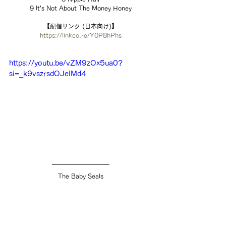
9 It's Not About The Money Honey
【配信リンク (日本向け)】
https://linkco.re/Y0P8hPhs
https://youtu.be/vZM9zOx5ua0?
si=_k9vszrsdOJeIMd4
The Baby Seals