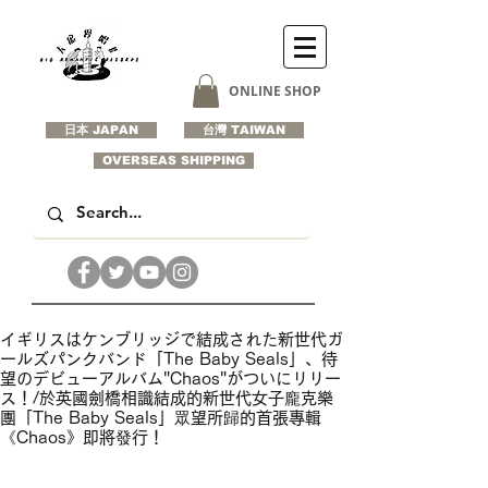
ONLINE SHOP
日本 JAPAN
台灣 TAIWAN
OVERSEAS SHIPPING
イギリスはケンブリッジで結成された新世代ガ
ールズパンクバンド「The Baby Seals」、待
望のデビューアルバム"Chaos"がついにリリー
ス！/於英國劍橋相識結成的新世代女子龐克樂
團「The Baby Seals」眾望所歸的首張專輯
《Chaos》即將發行！