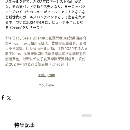
活動停止を経て、2022年にベーシストKateが加
入。その後バンド活動が活発となり、ヨーロッパツ
アーでいくつかのショーがソールドアウトとなるな
ど新世代のガールズパンクバンドとして注目を集め
る中、ついに2024年4月にデビューアルバムとな
る"Chaos"をリリース！
The Baby Seals 2014年由創團元老Jaz於英國劍橋
與Amos、Kerry相遇而組成。曾舉辦歐洲巡迴、參演
大小音樂節，因疫情而停止活動，並於2022年加入貝
斯手Kate。此後樂團開始活躍並舉辦多次歐洲巡迴且
屢屢完售，以新世代女子龐克樂團而受到矚目，終於
於2024年4月發行首張專輯《Chaos》！
Instagram
YouTube
特集記事