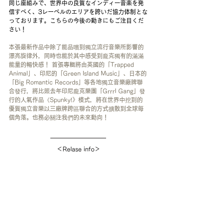
同じ座組みで、世界中の良質なインディー音楽を発
信すべく、3レーベルのエリアを跨いだ協力体制とな
っております。こちらの今後の動きにもご注目くだ
さい！
本張最新作品中除了能品嚐到獨立流行音樂所影響的
漂亮旋律外，同時也能於其中感受到龐克獨有的滿滿
能量的暢快感！ 首張專輯將由英國的「Trapped 
Animal」、印尼的「Green Island Music」、日本的
「Big Romantic Records」等各地獨立音樂廠牌聯
合發行，將比照去年印尼龐克樂團「Grrrl Gang」發
行的人氣作品《Spunky!》模式，將在世界中挖到的
優質獨立音樂以三廠牌跨區聯合的方式擴散到全球每
個角落。也務必關注我們的未來動向！
＜Relase info＞