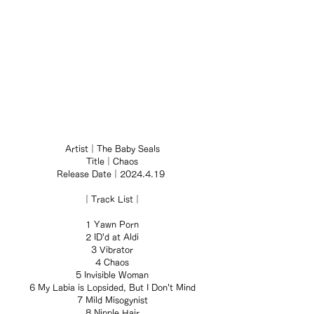
Artist｜The Baby Seals
Title｜Chaos
Release Date｜2024.4.19 
｜Track List｜
1 Yawn Porn
2 ID'd at Aldi
3 Vibrator
4 Chaos
5 Invisible Woman
6 My Labia is Lopsided, But I Don't Mind
7 Mild Misogynist
8 Nipple Hair