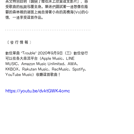
英文特別註明「請關了燈在床上欣賞這支影片」，感
受歌曲的氛圍包覆全身。樂迷們請試著一邊想像在蔭
鬱的森林裡的湖面上獨自滑著小舟的高橋海(Vo)的心
情，一邊享受這首作品。
〔 發 行 情 報 〕 
數位單曲 “Trouble” 2020年9月9日（三）數位發行
可以在各大串流平台（Apple Music、LINE 
MUSIC、Amazon Music Unlimited、AWA、
KKBOX、Rakuten Music、RecMusic、Spotify、
YouTube Music）收聽這首歌曲！
https://youtu.be/dvktGWK4omc