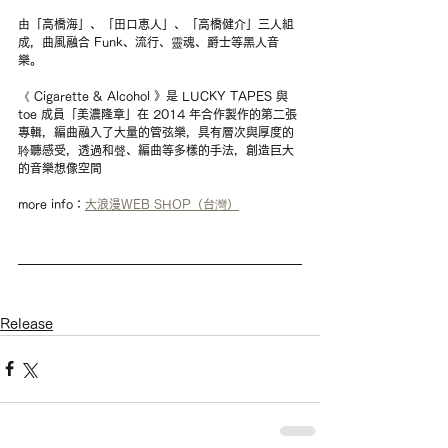
由「高橋海」、「田口恵人」、「高橋健介」三人組
成，曲風融合 Funk、流行、靈魂、爵士等黑人音
樂。
《 Cigarette & Alcohol 》是 LUCKY TAPES 與 
toe 成員「美濃隆章」在 2014 年合作製作的第二張
專輯，編曲融入了大量的管弦樂，具有層次與厚度的
聆聽感受，透過和聲、編曲等多樣的手法，創造巨大
的音樂想像空間
more info：
大浪漫WEB SHOP（台灣）
Release