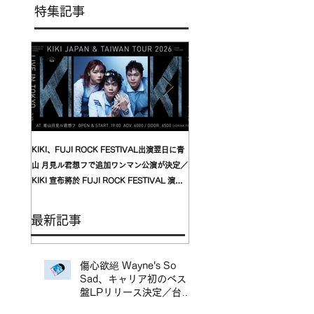
特集記事
KIKI、FUJI ROCK FESTIVAL出演翌日に青
台湾発〈我是機車少女 I'mdifficul
山 月見ル君想フで追加ワンマン公演が決定／
〈んoon〉を迎えた東京公演が開
KIKI 宣布將於 FUJI ROCK FESTIVAL 演出
自台灣的〈我是機車少女 I’mdifficu
翌日，在青山 月見ル君想フ舉行追加專場演出
演確定，攜手盟友〈んoon〉共演
最新記事
傷心欲絕 Wayne's So
Sad、キャリア初のベスト
盤LPリリース決定／台北
地下搖滾代表樂團 傷心欲