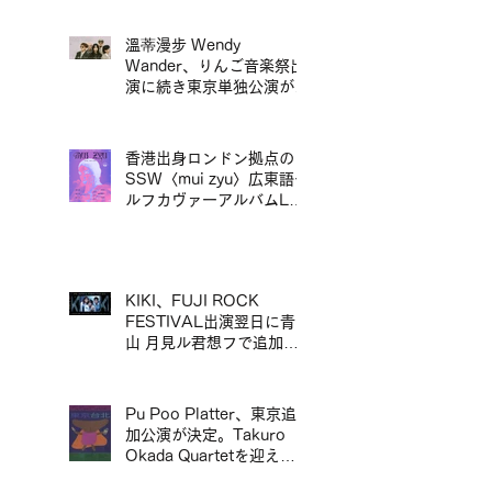
絕 Wayne's So Sad 首張
精選輯黑膠正式發行
溫蒂漫步 Wendy
Wander、りんご音楽祭出
演に続き東京単独公演が決
定／溫蒂漫步 Wendy
Wander 繼 Ringo Music
Festival 演出後，宣布東
香港出身ロンドン拠点の
京專場
SSW〈mui zyu〉広東語セ
ルフカヴァーアルバムLP
リリース＆来日ツアー決定
／mui zyu 廣東話自我翻唱
專輯 LP 發行及日本巡演決
定
KIKI、FUJI ROCK
FESTIVAL出演翌日に青
山 月見ル君想フで追加ワ
ンマン公演が決定／KIKI
宣布將於 FUJI ROCK
FESTIVAL 演出翌日，在
Pu Poo Platter、東京追
青山 月見ル君想フ舉行追
加公演が決定。Takuro
加專場演出
Okada Quartetを迎え、
青山月見ル君想フに出演。