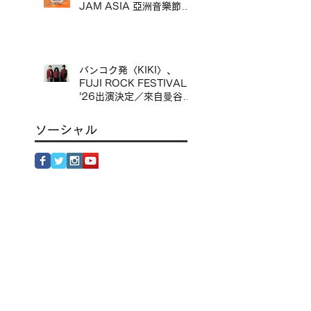
JAM ASIA 亞洲音樂節〉
出演決定／んoon 確定出
演台灣〈2026 TRENDY
TAIPEI – JAM JAM
ASIA 亞洲音樂節〉
バンコク発〈KIKI〉、
FUJI ROCK FESTIVAL
'26出演決定／來自曼谷的
KIKI 確定出演 FUJI
ROCK FESTIVAL '26
ソーシャル