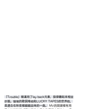
「Trouble」裡運用了lay back元素，旋律聽起來相當
舒服。慵懶的歌詞堆砌起LUCKY TAPES的世界觀，
是適合在秋夜裡細細品味的一曲。
 MV的開頭裡有用