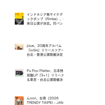
インドネシア発サイケデリ
ックポップ〈Rimba〉、初
来日公演が決定。対バンに
ポップマエストロ「沖井礼
二グループ」。／印尼迷幻
流行樂團〈Rimba〉首度日
本公演確定，將與流行音樂
大師「沖井禮二 Group」
jizue、20周年アルバム
同台演出。
『orbis』リリースツアー
台北・香港公演開催決定／
jizue 20週年專輯
《orbis》發行巡演台北・
香港場確定
Pu Poo Platter、日本特
別盤LP『3+1』リリース
＆東京・台北公演開催決定
／Pu Poo Platter 日本特
別盤黑膠《3+1》發行＆
東京・台北公演舉辦
んoon、台湾〈2026
TRENDY TAIPEI – JAM