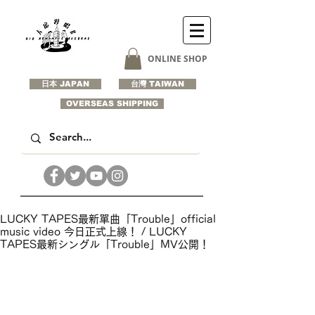
ONLINE SHOP
日本 JAPAN
台灣 TAIWAN
OVERSEAS SHIPPING
LUCKY TAPES最新單曲「Trouble」official
music video 今日正式上線！ / LUCKY
TAPES最新シングル「Trouble」MV公開！