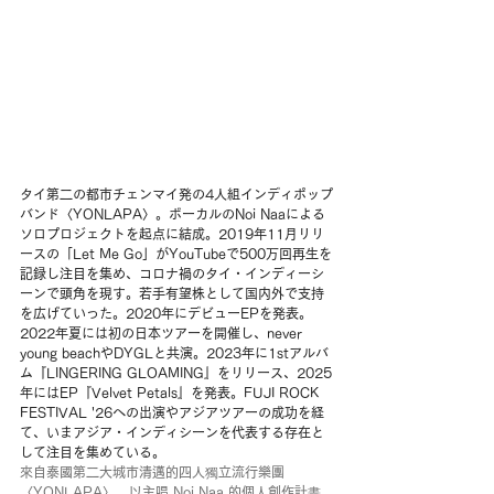
タイ第二の都市チェンマイ発の4人組インディポップ
バンド〈YONLAPA〉。ボーカルのNoi Naaによる
ソロプロジェクトを起点に結成。2019年11月リリ
ースの「Let Me Go」がYouTubeで500万回再生を
記録し注目を集め、コロナ禍のタイ・インディーシ
ーンで頭角を現す。若手有望株として国内外で支持
を広げていった。2020年にデビューEPを発表。
2022年夏には初の日本ツアーを開催し、never 
young beachやDYGLと共演。2023年に1stアルバ
ム『LINGERING GLOAMING』をリリース、2025
年にはEP『Velvet Petals』を発表。FUJI ROCK 
FESTIVAL '26への出演やアジアツアーの成功を経
て、いまアジア・インディシーンを代表する存在と
して注目を集めている。
來自泰國第二大城市清邁的四人獨立流行樂團
〈YONLAPA〉。以主唱 Noi Naa 的個人創作計畫