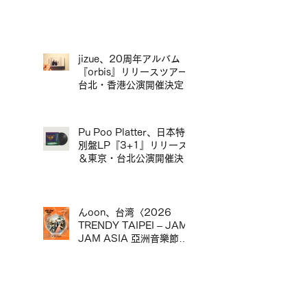
ポップマエストロ「沖井礼
二グループ」。／印尼迷幻
流行樂團〈Rimba〉首度日
本公演確定，將與流行音樂
大師「沖井禮二 Group」
jizue、20周年アルバム
同台演出。
『orbis』リリースツアー
台北・香港公演開催決定／
jizue 20週年專輯
《orbis》發行巡演台北・
香港場確定
Pu Poo Platter、日本特
別盤LP『3+1』リリース
＆東京・台北公演開催決定
／Pu Poo Platter 日本特
別盤黑膠《3+1》發行＆
東京・台北公演舉辦
んoon、台湾〈2026
TRENDY TAIPEI – JAM
JAM ASIA 亞洲音樂節〉
出演決定／んoon 確定出
演台灣〈2026 TRENDY
TAIPEI – JAM JAM
ASIA 亞洲音樂節〉
バンコク発〈KIKI〉、