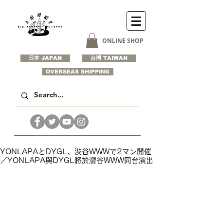
ONLINE SHOP
日本 JAPAN
台灣 TAIWAN
OVERSEAS SHIPPING
YONLAPAとDYGL、渋谷WWWで2マン開催
／YONLAPA與DYGL將於澀谷WWW同台演出