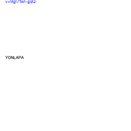
v=9gI7twl-gqQ
YONLAPA