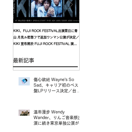
KIKI、FUJI ROCK FESTIVAL出演翌日に青
台湾発〈我是機車少女 I'mdifficul
山 月見ル君想フで追加ワンマン公演が決定／
〈んoon〉を迎えた東京公演が開
KIKI 宣布將於 FUJI ROCK FESTIVAL 演出
自台灣的〈我是機車少女 I’mdifficu
翌日，在青山 月見ル君想フ舉行追加專場演出
演確定，攜手盟友〈んoon〉共演
最新記事
傷心欲絕 Wayne's So
Sad、キャリア初のベスト
盤LPリリース決定／台北
地下搖滾代表樂團 傷心欲
絕 Wayne's So Sad 首張
精選輯黑膠正式發行
溫蒂漫步 Wendy
Wander、りんご音楽祭出
演に続き東京単独公演が決
定／溫蒂漫步 Wendy