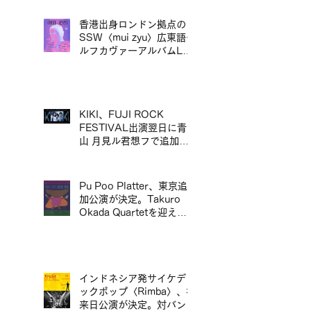
Wander 繼 Ringo Music
Festival 演出後，宣布東
香港出身ロンドン拠点の
京專場
SSW〈mui zyu〉広東語セ
ルフカヴァーアルバムLP
リリース＆来日ツアー決定
／mui zyu 廣東話自我翻唱
專輯 LP 發行及日本巡演決
定
KIKI、FUJI ROCK
FESTIVAL出演翌日に青
山 月見ル君想フで追加ワ
ンマン公演が決定／KIKI
宣布將於 FUJI ROCK
FESTIVAL 演出翌日，在
Pu Poo Platter、東京追
青山 月見ル君想フ舉行追
加公演が決定。Takuro
加專場演出
Okada Quartetを迎え、
青山月見ル君想フに出演。
インドネシア発サイケデリ
ックポップ〈Rimba〉、初
来日公演が決定。対バンに