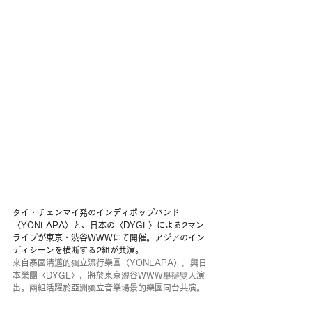
タイ・チェンマイ発のインディポップバンド
〈YONLAPA〉と、日本の〈DYGL〉による2マン
ライブが東京・渋谷WWWにて開催。アジアのイン
ディシーンを横断する2組が共演。
來自泰國清邁的獨立流行樂團〈YONLAPA〉，與日
本樂團〈DYGL〉，將於東京澀谷WWW舉辦雙人演
出。兩組活躍於亞洲獨立音樂場景的樂團同台共演。