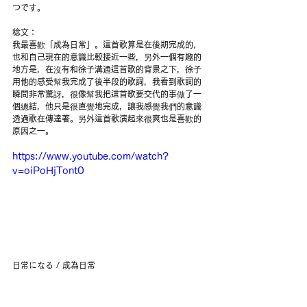
つです。
稔文：
我最喜歡「成為日常」。這首歌算是在後期完成的，
也和自己現在的意識比較接近一些，另外一個有趣的
地方是，在沒有和徐子溝通這首歌的背景之下，徐子
用他的感受幫我完成了後半段的歌詞，我看到歌詞的
瞬間非常驚訝，很像幫我把這首歌要交代的事做了一
個總結，他只是很直覺地完成，讓我感覺我們的意識
透過歌在傳達著。另外這首歌演起來很爽也是喜歡的
原因之一。
https://www.youtube.com/watch?
v=oiPoHjTont0
日常になる / 成為日常