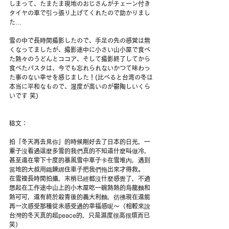
しまって、たまたま現地のおじさんがチェーン付き
タイヤの車で引っ張り上げてくれたので助かりまし
た…
雪の中で長時間撮影したので、手足の先の感覚は無
くなってましたが、撮影途中に小さい山小屋で食べ
た熱々のうどんとココア、そして撮影終了してから
食べたパスタは、今でも忘れられないかつて味わっ
た事のない幸せを感じました！(比べると台湾の冬は
本当に平和なもので、湿度が高いのが鬱陶しいくら
いです 笑)
稔文：
拍「冬天再去見你」的時候剛好去了日本的日光，一
輩子沒看過這麼多雪的我們真的不知道什麼叫做冷，
甚至還在零下十度的暴風雪中車子卡在雪堆內，遇到
當地的大叔用鐵鍊綁住車子把我們拖出來才得救。
在雪裡長時間拍攝，末梢已經都沒什麼感覺了，不過
想起在工作途中山上的小木屋吃一碗熱熱的烏龍麵和
熱可可，還有終於殺青後的義大利麵，彷彿現在還能
再一次感受那種從未感受過的幸福感呢～（相較來說
台灣的冬天真的超peace的，只是濕度很高很煩而已 
笑）