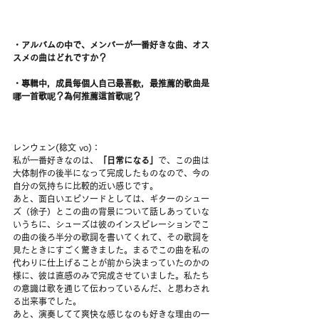
・アルバムの中で、メンバーが一番好きな曲、オス
スメの曲はどれですか？
・專輯中，成員每個人自己最喜歡，最推薦的歌曲是
哪一首歌呢？為何推薦這首歌呢？
レンウェン(稔文 vo)：
私が一番好きなのは、
「日常になる」
で、この曲は
大体制作の後半になって完成したものなので、今の
自分の気持ちに比較的近い感じです。
あと、面白いエピソードとしては、ギターのシュー
ズ（徐子）とこの曲の背景について話しあっていな
いうちに、シューズは彼のインスピレーションでこ
の曲の後ろ半分の歌詞を書いてくれて、その歌詞を
見たときにすごく驚きました。まるでこの曲を私の
代わりに仕上げることが前から決まっていたのかの
様に、彼は直感のみで完成させていました。私たち
の意識は歌を通じて伝わっているんだ、と思わされ
る出来事でした。
あと、演奏してて爽快な感じなのも好きな理由の一