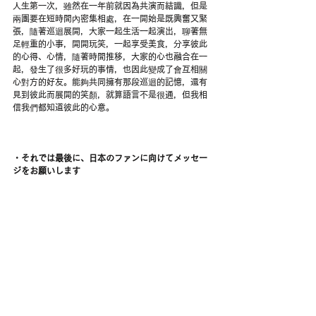
人生第一次，雖然在一年前就因為共演而結識，但是
兩團要在短時間內密集相處，在一開始是既興奮又緊
張，隨著巡迴展開，大家一起生活一起演出，聊著無
足輕重的小事，開開玩笑，一起享受美食，分享彼此
的心得、心情，隨著時間推移，大家的心也融合在一
起，發生了很多好玩的事情，也因此變成了會互相關
心對方的好友。能夠共同擁有那段巡迴的記憶，還有
見到彼此而展開的笑顏，就算語言不是很通，但我相
信我們都知道彼此的心意。
・それでは最後に、日本のファンに向けてメッセー
ジをお願いします
・最後，請向日本歌迷說些話吧～
レンウェン(稔文 vo)：
日本でリリースがあると考える度に、とても緊張し
ますが嬉しいです。私たちが命を削って作り上げた
ニューアルバム、皆さんに気に入ってもらえたら嬉
しいです。沢山の人に知ってもらって好きになって
もらえたら最高です。ツアーも皆さん宜しくお願い