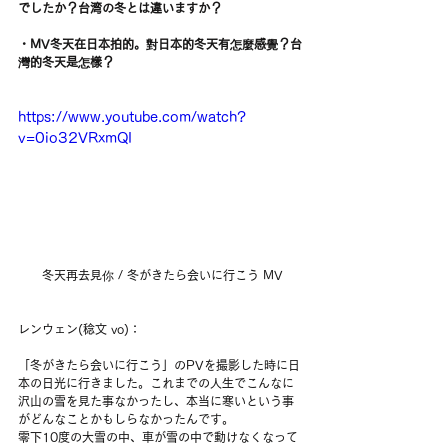
でしたか？台湾の冬とは違いますか？
・MV冬天在日本拍的。對日本的冬天有怎麼感覺？台
灣的冬天是怎樣？
https://www.youtube.com/watch?
v=0io32VRxmQI
 冬天再去見你 / 冬がきたら会いに行こう MV
レンウェン(稔文 vo)：
「冬がきたら会いに行こう」のPVを撮影した時に日
本の日光に行きました。これまでの人生でこんなに
沢山の雪を見た事なかったし、本当に寒いという事
がどんなことかもしらなかったんです。
零下10度の大雪の中、車が雪の中で動けなくなって