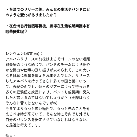
・台湾でのリリース後、みんなの生活やバンドにど
のような変化がありましたか？
・在台灣發行首張專輯後，覺得在生活或是樂團中有
哪些變化呢？
レンウェン(稔文 vo)：
アルバムリリースの前後はまるでゴールのない短距
離競争のような感じで、バンドのチームはより細や
かな協力や仕事の割り振りが求められて、この大い
なる挑戦に興奮を抑えきれませんでした。リリース
したアルバムを持ってさらに多くの国と街にいっ
て、表現の面でも、連日のツアーによって得られる
多くの経験値と成長により、バンドも成長期に突入
したと言えるのではないでしょうか？（実際はもう
そんなに若くはないんですがw）
今までよりもっと広い範囲で、もっと先のことを考
えるべき時が来ていて、そんな時こそ内でも外でも
自分のバランスを安定させていなければならない、
と最近は考えてます。
稔文：