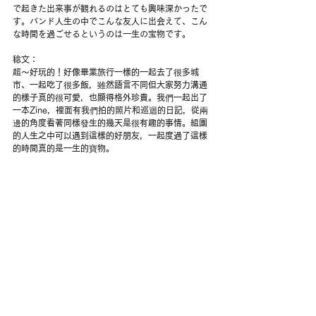
で起きた出来事が観れるのはとても興味深かったで
す。バンド人生の中でこんな友人に出会えて、こん
な時間を過ごせるというのは一生の宝物です。
稔文：
超～好玩的！好像畢業旅行一樣的一起去了很多城
市、一起吃了很多飯，雖然語言不同但大家努力溝通
的樣子真的很可愛，也顯得格外珍貴。我們一起出了
一本Zine，裡面有我們拍的照片和巡迴的日記，從兩
邊的角度看著同樣發生的幾天是很有趣的事情。組團
的人生之中可以遇到這樣的好朋友，一起度過了這樣
的時間真的是一生的寶物。