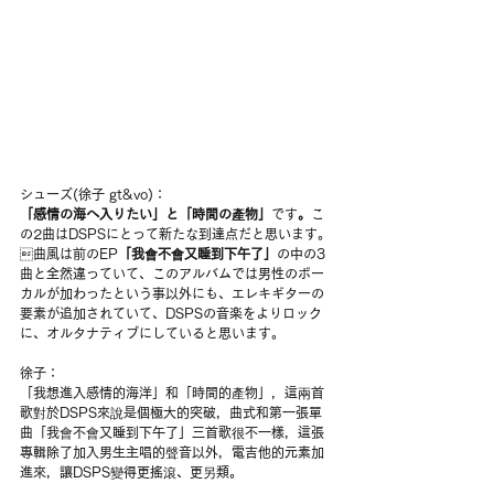
シューズ(徐子 gt&vo)：
「感情の海へ入りたい」と「時間の產物」
です
。
こ
の2曲はDSPSにとって新たな到達点だと思います。
曲風は前のEP
「我會不會又睡到下午了」
の中の3
曲と全然違っていて、このアルバムでは男性のボー
カルが加わったという事以外にも、エレキギターの
要素が追加されていて、DSPSの音楽をよりロック
に、オルタナティブにしていると思います。
徐子：
「我想進入感情的海洋」和「時間的產物」，這兩首
歌對於DSPS來說是個極大的突破，曲式和第一張單
曲「我會不會又睡到下午了」三首歌很不一樣，這張
專輯除了加入男生主唱的聲音以外，電吉他的元素加
進來，讓DSPS變得更搖滾、更另類。