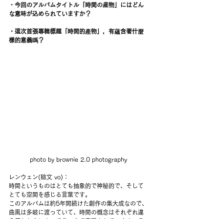
・今回のアルバムタイトル「時間の産物」にはどん
な意味が込められていますか？
・這次首張專輯標題「時間的產物」，有蘊含著什麼
樣的意義嗎？
photo by brownie 2.0 photography
レンウェン(稔文 vo)：
時間というものはとても抽象的で神秘的で、そして
とても空間を感じる言葉です。
このアルバムは約5年間続けた創作の集大成なので、
曲風は多岐に渡っていて、時間の概念はそれぞれ違