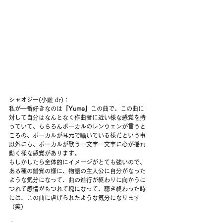
シャオジー(小雞 dr)：
私が一番好きなのは
「Yume」
この曲で、この曲に
対して自分はなんとなく作曲者に近い様な感覚を持
っていて、もちろんボーカルのレンウェンが言うと
ころの、ボーカルが耳元で囁いている様だという事
以外にも、ボーカルが歌う一文字一文字に心が揺れ
動く様な感覚があります。
もしかしたら全体的にイメージがとても強いので、
ある種の錯覚の様に、物語の主人公に自分がなった
ような気分になって、曲の進行が終わりに向かうに
つれて感情がもつれて塊になって、聴き終わった時
には、この曲に虐げられたような気分になります
（笑）