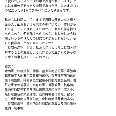
う使われ方によって曲の中で表現されています。そ
れは年単位であったり季節であったり、はたまた1曲
の歌だったり1枚のアルバムだったり様々です。
私たちは時間の中で、まるで無限の運命の点と線と
面が入り乱れるような洪水の中にいて、一体何が私
たちをここまで連れてきたのか、これから何を持つ
べきなのか、何を残すべきなのか。もしかしたら時
間というものはただの幻覚なのかもしれないし、私
たち自身のことなのかもしれません。
「時間の産物」とは、私たちがこのように時間と相
対することの意義と、それによって生まれるあらゆ
る全ての事を指しているのです。
稔文：
時間是一個很抽象、神秘、很有空間感的詞，這張專
輯集結了大約五年間累積的創作，有各種不同的歌的
樣子和型態，時間的概念被用不同的方式去呈現，也
許它是單位或季節，也可以是一首歌或是一張專輯。
我們在時間裡面無限個點線面拼湊起來的洪流之中，
是什麼讓我們來到此地、我們將帶著什麼走、留下什
麼，也許時間只是個幻覺，也許時間就是我們本身。
「時間的產物」探討的是對時間的意義以及因它所發
生的一切事物。