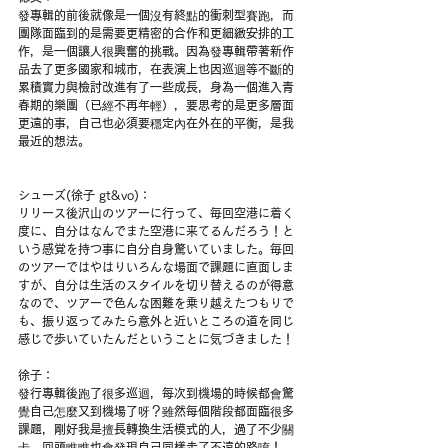
發專輯的前後就像是一個沒有終點的衝刺型賽跑，而
團隊面臨到的是需要更精密的合作和更細緻安排的工
作，是一個讓人很興奮的挑戰。因為發專輯帶著新作
品去了更多國家和城市，在表演上也因巡迴等不斷的
累積實力與檢討改進有了一些成長，身為一個進入青
春期的樂團（已經不再年輕），要思考的是更多層面
更遠的事，自己也必須要穩定內在外在的平衡，是我
最近的想法。
シューズ(徐子 gt&vo)：
リリース後沢山のツアーに行って、毎回空港に着く
度に、自分はなんでまた空港に来てるんだろう！と
いう感覚を持つ事に自分自身驚いていました。毎回
のツアーではやはりいろんな場面で課題に直面しま
すが、自分は生活のスタイルを切り替えるのが得意
なので、ツアーで色んな困難を乗り越えたつもりで
も、振り返ってみたら意外と近いところの道を同じ
感じで歩いていたんだということに気づきました！
徐子：
發行專輯後跑了很多巡迴，每次到機場的時候都會驚
覺自己怎麼又到機場了呀？雖然每個階段都面臨很多
課題，剛好我是擅長轉換生活模式的人，過了不少關
卡，回頭瞧瞧也會發現自己同樣走了不遠的路唷！