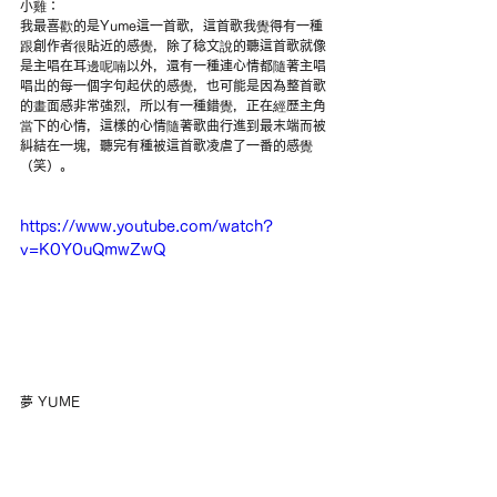
小雞：
我最喜歡的是Yume這一首歌，這首歌我覺得有一種
跟創作者很貼近的感覺，除了稔文說的聽這首歌就像
是主唱在耳邊呢喃以外，還有一種連心情都隨著主唱
唱出的每一個字句起伏的感覺，也可能是因為整首歌
的畫面感非常強烈，所以有一種錯覺，正在經歷主角
當下的心情，這樣的心情隨著歌曲行進到最末端而被
糾結在一塊，聽完有種被這首歌凌虐了一番的感覺
（笑）。
https://www.youtube.com/watch?
v=K0Y0uQmwZwQ
夢 YUME