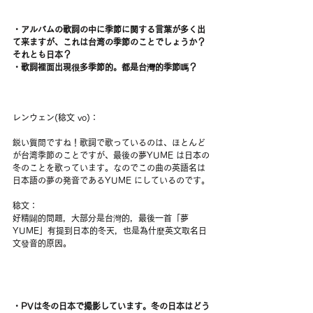
・アルバムの歌詞の中に季節に関する言葉が多く出
て来ますが、これは台湾の季節のことでしょうか？
それとも日本？
・歌詞裡面出現很多季節的。都是台灣的季節嗎？
レンウェン(稔文 vo)：
鋭い質問ですね！歌詞で歌っているのは、ほとんど
が台湾季節のことですが、最後の夢YUME は日本の
冬のことを歌っています。なのでこの曲の英語名は
日本語の夢の発音であるYUME にしているのです。
稔文：
好精闢的問題，大部分是台灣的，最後一首「夢
YUME」有提到日本的冬天，也是為什麼英文取名日
文發音的原因。
・PVは冬の日本で撮影しています。冬の日本はどう