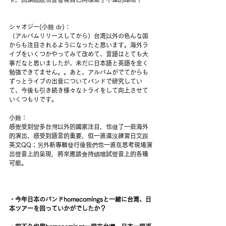
シャオジー(小雞 dr)：
（アルバムリリースしてから）台湾以外の色んな国
からも注目されるようになったと思います。海外ラ
イブをいくつかやってみて改めて、言語はとても大
事だなと思いましたが、未だに日本語と英語を全く
勉強できてません。。あと、アルバムがでてからも
ずっとライブの出音についてバンドで研究してい
て、今後も引き続き様々なトライをして向上させて
いくつもりです。
小雞：
感覺受到蠻多台灣以外的國家注目，也做了一些海外
的演出，感受到語言的重要，但一直還沒練習日文跟
英文QQ；另外新專輯發行後我們也一直在思考現場演
出聲音上的呈現，將來應該會持續嚐試聲音上的各種
可能。
・今年日本のバンドhomecomingsと一緒に台湾、日
本ツアーを回っていかがでしたか？