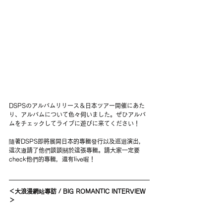
DSPSのアルバムリリース＆日本ツアー開催にあた
り、アルバムについて色々伺いました。ぜひアルバ
ムをチェックしてライブに遊びに来てください！
隨著DSPS即將展開日本的專輯發行以及巡迴演出，
這次邀請了他們談談關於這張專輯。請大家一定要
check他們的專輯，還有live喔！
＜大浪漫網站專訪 / BIG ROMANTIC INTERVIEW
＞