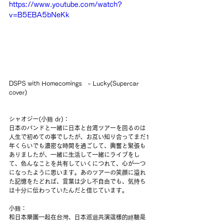
https://www.youtube.com/watch?
v=B5EBA5bNeKk
DSPS with Homecomings　- Lucky(Supercar 
cover)
シャオジー(小雞 dr)：
日本のバンドと一緒に日本と台湾ツアーを回るのは
人生で初めての事でしたが、お互い知り合ってまだ1
年くらいでも濃密な時間を過ごして、興奮と緊張も
ありましたが、一緒に生活して一緒にライブをし
て、色んなことを共有していくにつれて、心が一つ
になったように思います。あのツアーの笑顔に溢れ
た記憶をたどれば、言葉は少し不自由でも、気持ち
は十分に伝わっていたんだと信じています。
小雞：
和日本樂團一起在台灣、日本巡迴共演這樣的經驗是