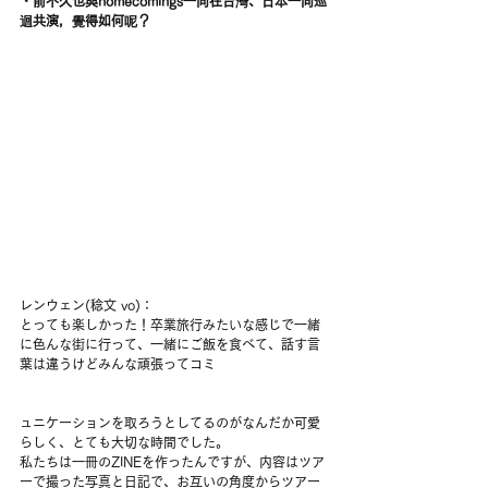
・前不久也與homecomings一同在台灣、日本一同巡
迴共演，覺得如何呢？
レンウェン(稔文 vo)：
とっても楽しかった！卒業旅行みたいな感じで一緒
に色んな街に行って、一緒にご飯を食べて、話す言
葉は違うけどみんな頑張ってコミ
ュニケーションを取ろうとしてるのがなんだか可愛
らしく、とても大切な時間でした。
私たちは一冊のZINEを作ったんですが、内容はツア
ーで撮った写真と日記で、お互いの角度からツアー