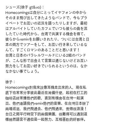
シューズ(徐子 gt&vo)：
Homecomingsは自分にとってイヤフォンの中から
そのまま飛び出してきたようなバンドで、今もプラ
イベートでお互いの近況を語ったりしますが、最初
はアルバイトしていたカフェでいつも彼らの曲を流
したていた時代から、台湾で共演する機会を得て、
彼らからremixをお願いされたり、ついには台湾と日
本の両方でツアーをして、お互い行き来しているな
んて、すごくロマンのあることだと思います！
台湾と日本のパラレルワールドにいる2組のバンド
が、こんな形で出会えて言葉は通じないけどお互い
努力をしてお互い好きでいられるというのは、なか
なかない事でしょう。
徐子：
Homecomings對我來說像耳機走出來的人，現在私
底下也常常分享彼此最近在籌備什麼，起初在打工的
咖啡店經常播他們的歌，直到有機會在台灣一起演
出、他們邀請我們remix他們的音樂、在台灣日本辦了
兩場巡迴，我們飛過去、他們飛過來，覺得很浪漫！
台日之間平行時空下的兩個樂團，很難得可以遇到這
樣雖然語言不通但是一起努力、互相喜歡的好夥伴。