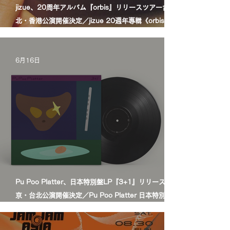
jizue、20周年アルバム『orbis』リリースツアー台
北・香港公演開催決定／jizue 20週年專輯《orbis》發
行巡演台北・香港場確定
6月16日
Pu Poo Platter、日本特別盤LP『3+1』リリース＆東
京・台北公演開催決定／Pu Poo Platter 日本特別盤黑
膠《3+1》發行＆東京・台北公演舉辦