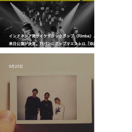
インドネシア発サイケデリックポップ〈Rimba〉、初
来日公演が決定。対バンにポップマエストロ「沖井礼
二グループ」。／印尼迷幻流行樂團〈Rimba〉首度日
本公演確定，將與流行音樂大師「沖井禮二 Group」同
6月23日
台演出。