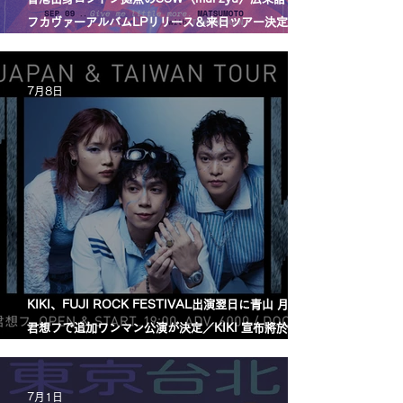
フカヴァーアルバムLPリリース＆来日ツアー決定／
mui zyu 廣東話自我翻唱專輯 LP 發行及日本巡演決定
7月8日
KIKI、FUJI ROCK FESTIVAL出演翌日に青山 月見ル
君想フで追加ワンマン公演が決定／KIKI 宣布將於
FUJI ROCK FESTIVAL 演出翌日，在青山 月見ル君
想フ舉行追加專場演出
7月1日