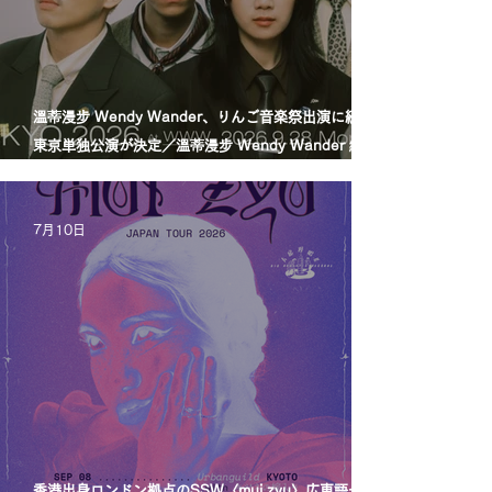
溫蒂漫步 Wendy Wander、りんご音楽祭出演に続き
東京単独公演が決定／溫蒂漫步 Wendy Wander 繼
Ringo Music Festival 演出後，宣布東京專場
7月10日
香港出身ロンドン拠点のSSW〈mui zyu〉広東語セル