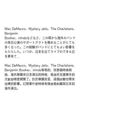
Mac DeMarco、Mystery Jets、The Charlatans、
Benjamin
Booker、Hindsなどなど、この頃から海外のバンド
の来日公演のサポートアクトを務めることがとても
多くなった。この経験がバンドにとてもよい影響を
もたらした。いつか、日本を出てライブのできる日
を夢見て…
Mac DeMarco、Mystery Jets、The Charlatans、
Benjamin Booker、Hinds等等的，從那個時候開
始，海外樂團來日本演出的時候，我擔任支援樂手的
次數變得更頻繁了。對於樂團而言，這個經驗也帶來
很棒的影響。幻想著什麼時候有機會能夠離開日本到
海外演出。