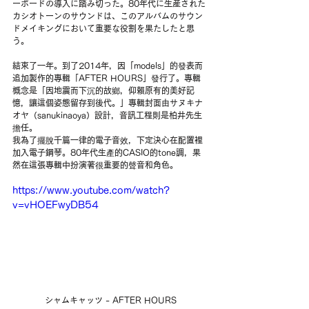
ーボードの導入に踏み切った。80年代に生産された
カシオトーンのサウンドは、このアルバムのサウン
ドメイキングにおいて重要な役割を果たしたと思
う。
結束了一年。到了2014年，因「models」的發表而
追加製作的專輯「AFTER HOURS」發行了。專輯
概念是「因地震而下沉的故鄉，仰賴原有的美好記
憶，讓這個姿態留存到後代。」專輯封面由サヌキナ
オヤ（sanukinaoya）設計，音訊工程則是柏井先生
擔任。
我為了擺脫千篇一律的電子音效，下定決心在配置裡
加入電子鋼琴。80年代生產的CASIO的tone調，果
然在這張專輯中扮演著很重要的聲音和角色。
https://www.youtube.com/watch?
v=vHOEFwyDB54
シャムキャッツ - AFTER HOURS