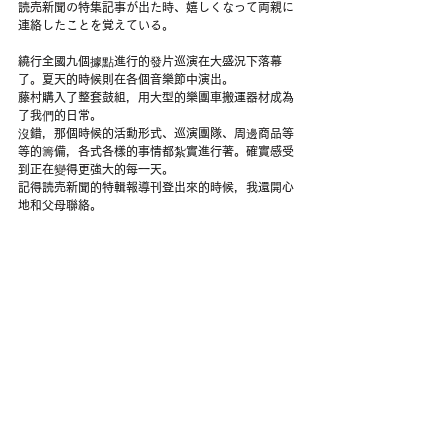
読売新聞の特集記事が出た時、嬉しくなって両親に
連絡したことを覚えている。
繞行全國九個據點進行的發片巡演在大盛況下落幕
了。夏天的時候則在各個音樂節中演出。
藤村購入了整套鼓組，用大型的樂團車搬運器材成為
了我們的日常。
沒錯，那個時候的活動形式、巡演團隊、周邊商品等
等的籌備，各式各樣的事情都紮實進行著。確實感受
到正在變得更強大的每一天。
記得読売新聞的特輯報導刊登出來的時候，我還開心
地和父母聯絡。