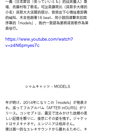
一義（日本節目「笑っていいとも」的搞笑藝人）登
場，而藤村取了歌名。可說是讓斑比（貝斯手大塚的
小名）貝斯大大活躍的部分、依照當下心情隨意即興
的喊叫、木吉他刷著16 beat、用小鼓四連擊來拉開
序幕的「models」，我們一致認為要將這首歌作為單
曲發行。
https://www.youtube.com/watch?
v=z4N6pmyes7c
シャムキャッツ - MODELS
年が明け、2014年になりこの「models」が発表さ
れ、追ってフルアルバム「AFTER HOURS」がリ
リース。コンセプトは、震災で沈みかけた故郷の美
しい記憶を頼りに、後世にその姿を残す。ジャケッ
トはサヌキナオヤ。エンジニアは柏井さん。
僕は画一的なエレキサウンドから離れるために、キ