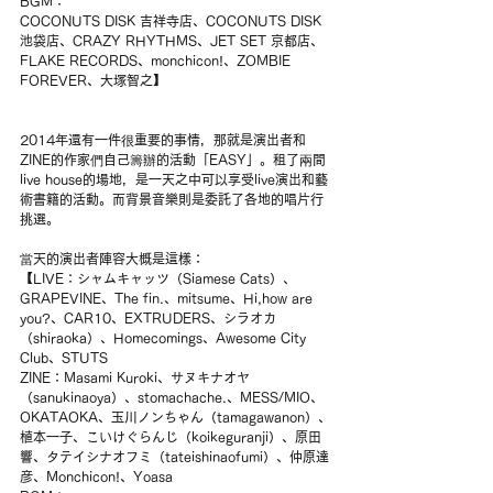
BGM：
COCONUTS DISK 吉祥寺店、COCONUTS DISK 
池袋店、CRAZY RHYTHMS、JET SET 京都店、
FLAKE RECORDS、monchicon!、ZOMBIE 
FOREVER、大塚智之】
2014年還有一件很重要的事情，那就是演出者和
ZINE的作家們自己籌辦的活動「EASY」。租了兩間
live house的場地，是一天之中可以享受live演出和藝
術書籍的活動。而背景音樂則是委託了各地的唱片行
挑選。
當天的演出者陣容大概是這樣：
【LIVE：シャムキャッツ（Siamese Cats）、
GRAPEVINE、The fin.、mitsume、Hi,how are 
you?、CAR10、EXTRUDERS、シラオカ
（shiraoka）、Homecomings、Awesome City 
Club、STUTS
ZINE：Masami Kuroki、サヌキナオヤ
（sanukinaoya）、stomachache.、MESS/MIO、
OKATAOKA、玉川ノンちゃん（tamagawanon）、
植本一子、こいけぐらんじ（koikeguranji）、原田
響、タテイシナオフミ（tateishinaofumi）、仲原達
彦、Monchicon!、Yoasa