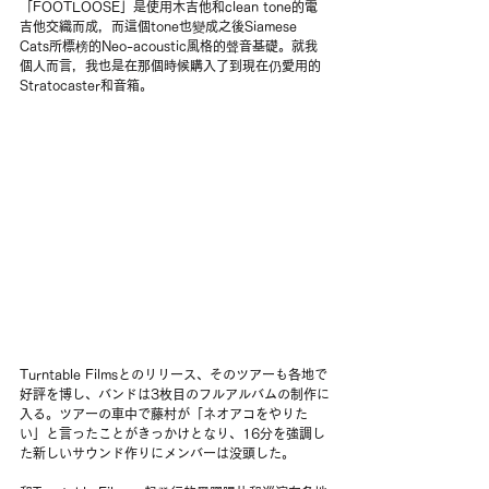
「FOOTLOOSE」是使用木吉他和clean tone的電
吉他交織而成，而這個tone也變成之後Siamese 
Cats所標榜的Neo-acoustic風格的聲音基礎。就我
個人而言，我也是在那個時候購入了到現在仍愛用的
Stratocaster和音箱。
Turntable Filmsとのリリース、そのツアーも各地で
好評を博し、バンドは3枚目のフルアルバムの制作に
入る。ツアーの車中で藤村が「ネオアコをやりた
い」と言ったことがきっかけとなり、16分を強調し
た新しいサウンド作りにメンバーは没頭した。