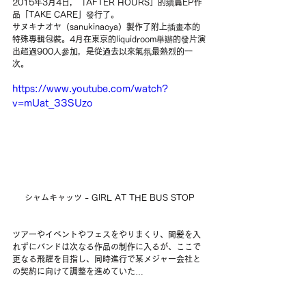
2015年3月4日，「AFTER HOURS」的續篇EP作
品「TAKE CARE」發行了。
サヌキナオヤ（sanukinaoya）製作了附上插畫本的
特殊專輯包裝。4月在東京的liquidroom舉辦的發片演
出超過900人參加，是從過去以來氣氛最熱烈的一
次。
https://www.youtube.com/watch?
v=mUat_33SUzo
シャムキャッツ - GIRL AT THE BUS STOP
ツアーやイベントやフェスをやりまくり、間髪を入
れずにバンドは次なる作品の制作に入るが、ここで
更なる飛躍を目指し、同時進行で某メジャー会社と
の契約に向けて調整を進めていた…
拼命地進行著巡演、活動和音樂祭演出的同時，樂團