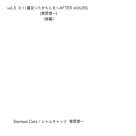
vol.3  3.11震災〜たからじま〜AFTER HOURS  
(菅原慎一)
（後編）
Siamese Cats / シャムキャッツ  菅原慎一