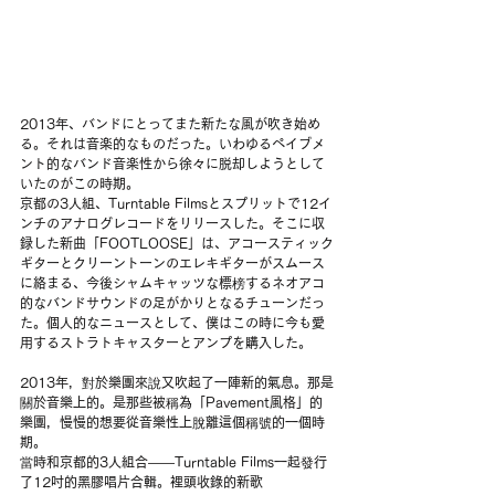
2013年、バンドにとってまた新たな風が吹き始め
る。それは音楽的なものだった。いわゆるペイブメ
ント的なバンド音楽性から徐々に脱却しようとして
いたのがこの時期。
京都の3人組、Turntable Filmsとスプリットで12イ
ンチのアナログレコードをリリースした。そこに収
録した新曲「FOOTLOOSE」は、アコースティック
ギターとクリーントーンのエレキギターがスムース
に絡まる、今後シャムキャッツな標榜するネオアコ
的なバンドサウンドの足がかりとなるチューンだっ
た。個人的なニュースとして、僕はこの時に今も愛
用するストラトキャスターとアンプを購入した。
2013年，對於樂團來說又吹起了一陣新的氣息。那是
關於音樂上的。是那些被稱為「Pavement風格」的
樂團，慢慢的想要從音樂性上脫離這個稱號的一個時
期。
當時和京都的3人組合——Turntable Films一起發行
了12吋的黑膠唱片合輯。裡頭收錄的新歌