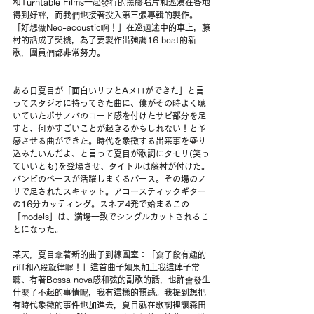
和Turntable Films一起發行的黑膠唱片和巡演在各地
得到好評，而我們也接著投入第三張專輯的製作。
「好想做Neo-acoustic啊！」在巡迴途中的車上，藤
村的話成了契機，為了要製作出強調16 beat的新
歌，團員們都非常努力。
ある日夏目が「面白いリフとAメロができた」と言
ってスタジオに持ってきた曲に、僕がその時よく聴
いていたボサノバのコード感を付けたサビ部分を足
すと、何かすごいことが起きるかもしれない！と予
感させる曲ができた。時代を象徴する出来事を盛り
込みたいんだよ、と言って夏目が歌詞にタモリ(笑っ
ていいとも)を登場させ、タイトルは藤村が付けた。
バンビのベースが活躍しまくるパース。その場のノ
リで足されたスキャット。アコースティックギター
の16分カッティング。スネア4発で始まるこの
「models」は、満場一致でシングルカットされるこ
とになった。
某天，夏目拿著新的曲子到練團室：「寫了段有趣的
riff和A段旋律喔！」這首曲子如果加上我這陣子常
聽、有著Bossa nova感和弦的副歌的話，也許會發生
什麼了不起的事情呢，我有這樣的預感。我提到想把
有時代象徵的事件也加進去，夏目就在歌詞裡讓森田