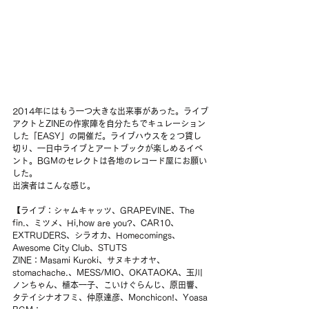
2014年にはもう一つ大きな出来事があった。ライブ
アクトとZINEの作家陣を自分たちでキュレーション
した「EASY」の開催だ。ライブハウスを２つ貸し
切り、一日中ライブとアートブックが楽しめるイベ
ント。BGMのセレクトは各地のレコード屋にお願い
した。
出演者はこんな感じ。
【ライブ：シャムキャッツ、GRAPEVINE、The 
fin.、ミツメ、Hi,how are you?、CAR10、
EXTRUDERS、シラオカ、Homecomings、
Awesome City Club、STUTS
ZINE：Masami Kuroki、サヌキナオヤ、
stomachache.、MESS/MIO、OKATAOKA、玉川
ノンちゃん、植本一子、こいけぐらんじ、原田響、
タテイシナオフミ、仲原達彦、Monchicon!、Yoasa