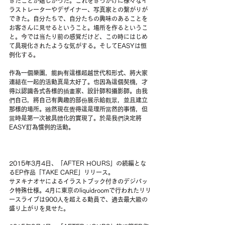
きたことが嬉しかった。これをきっかけに様々なイ
ラストレーターやデザイナー、写真家との繋がりが
できた。自分たちで、自分たちの興味のあることを
お客さんに見せるということ。場所を作るというこ
と。今では当たり前の感覚だけど、この時にはじめ
て具現化されたような気がする。そしてEASYは恒
例化する。
作為一個樂團，能夠有這樣超越世代和形式、將大家
連結在一起的活動真是太好了。也因為這個契機，才
得以認識各式各樣的插畫家、設計師和攝影師。由我
們自己，將自己有興趣的部份展示給觀眾，並且建立
那樣的場所。雖然現在覺得這是理所當然的事情，但
當時是第一次被具體化的實現了。於是我們決定將
EASY訂為慣例的活動。
2015年3月4日、「AFTER HOURS」の続編とな
るEP作品「TAKE CARE」リリース。
サヌキナオヤによるイラストブック付きのデジパッ
ク特殊仕様。4月に東京のliquidroomで行われたリリ
ースライブは900人を超える動員で、過去最大級の
盛り上がりを見せた。