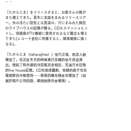
・・ 
「たからじま」をリリースすると、お客さんの数が
また増えてきた。真冬に全国をまわるリリースツア
ー。外の冷たい空気とは真逆の、汗にまみれた熱狂
のライブハウスの記憶が蘇る。CDもスマッシュヒッ
トし、収録曲がTV番組に使用されるなど露出も増え
てきた(レコード会社に所属すると、媒体関係に強く
なる)。
「たからじま（takarajima）」發行之後，觀眾人數
增加了。在正值冬天的時候進行全國的發片巡迴演
出。想起了和外頭的冷空氣完全相反、充滿汗水狂熱
的live house記憶。CD也造成轟動，收錄的曲子也在
電視節目中被使用⋯⋯等等的曝光機會也增加了（隸
屬於唱片公司的話，媒體關係也會增強）。