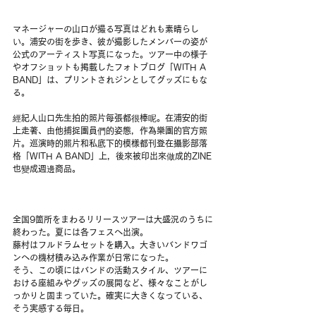
マネージャーの山口が撮る写真はどれも素晴らし
い。浦安の街を歩き、彼が撮影したメンバーの姿が
公式のアーティスト写真になった。ツアー中の様子
やオフショットも掲載したフォトブログ「WITH A 
BAND」は、プリントされジンとしてグッズにもな
る。
經紀人山口先生拍的照片每張都很棒呢。在浦安的街
上走著、由他捕捉團員們的姿態，作為樂團的官方照
片。巡演時的照片和私底下的模樣都刊登在攝影部落
格「WITH A BAND」上，後來被印出來做成的ZINE
也變成週邊商品。
全国9箇所をまわるリリースツアーは大盛況のうちに
終わった。夏には各フェスへ出演。
藤村はフルドラムセットを購入。大きいバンドワゴ
ンへの機材積み込み作業が日常になった。
そう、この頃にはバンドの活動スタイル、ツアーに
おける座組みやグッズの展開など、様々なことがし
っかりと固まっていた。確実に大きくなっている、
そう実感する毎日。