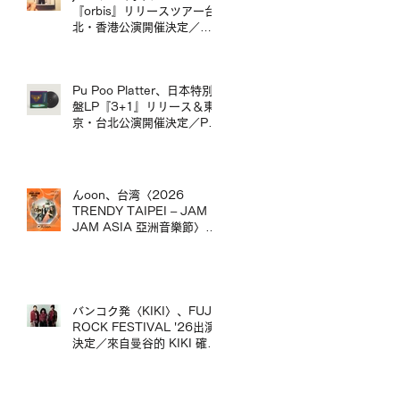
台演出。
『orbis』リリースツアー台
北・香港公演開催決定／
jizue 20週年專輯《orbis》
發行巡演台北・香港場確定
Pu Poo Platter、日本特別
盤LP『3+1』リリース＆東
京・台北公演開催決定／Pu
Poo Platter 日本特別盤黑膠
《3+1》發行＆東京・台北
公演舉辦
んoon、台湾〈2026
TRENDY TAIPEI – JAM
JAM ASIA 亞洲音樂節〉出
演決定／んoon 確定出演台
灣〈2026 TRENDY
TAIPEI – JAM JAM ASIA
亞洲音樂節〉
バンコク発〈KIKI〉、FUJI
ROCK FESTIVAL '26出演
決定／來自曼谷的 KIKI 確定
出演 FUJI ROCK
FESTIVAL '26