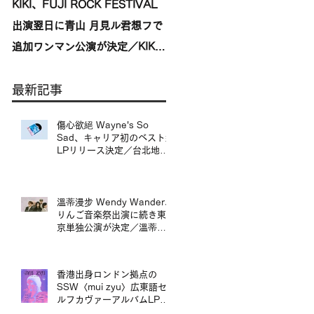
KIKI、FUJI ROCK FESTIVAL
台湾発〈我是機車少女
出演翌日に青山 月見ル君想フで
I'mdifficult〉、盟友〈んoon〉
追加ワンマン公演が決定／KIKI
を迎えた東京公演が開催決定／
宣布將於 FUJI ROCK
來自台灣的〈我是機車少女
最新記事
FESTIVAL 演出翌日，在青山
I’mdifficult〉東京公演確定，
月見ル君想フ舉行追加專場演出
手盟友〈んoon〉共演
傷心欲絕 Wayne's So
Sad、キャリア初のベスト盤
LPリリース決定／台北地下
搖滾代表樂團 傷心欲絕
Wayne's So Sad 首張精選
輯黑膠正式發行
溫蒂漫步 Wendy Wander、
りんご音楽祭出演に続き東
京単独公演が決定／溫蒂漫
步 Wendy Wander 繼
Ringo Music Festival 演出
後，宣布東京專場
香港出身ロンドン拠点の
SSW〈mui zyu〉広東語セ
ルフカヴァーアルバムLPリ
リース＆来日ツアー決定／