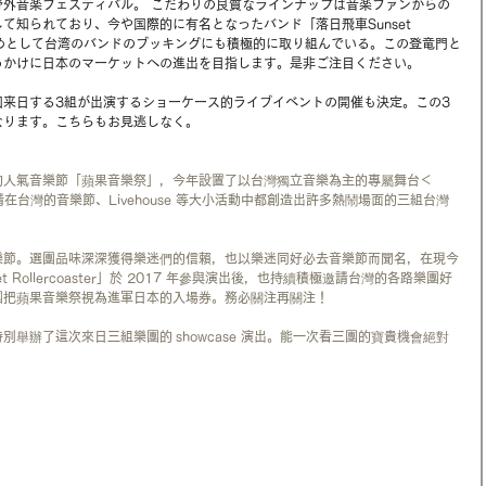
野外音楽フェスティバル。 こだわりの良質なラインナップは音楽ファンからの
て知られており、今や国際的に有名となったバンド「落日飛車Sunset 
）を始めとして台湾のバンドのブッキングにも積極的に取り組んでいる。この登竜門と
きっかけに日本のマーケットへの進出を目指します。是非ご注目ください。
回来日する3組が出演するショーケース的ライブイベントの開催も決定。この3
なります。こちらもお見逃しなく。
的人氣音樂節「蘋果音樂祭」，今年設置了以台灣獨立音樂為主的專屬舞台＜
，並邀請在台灣的音樂節、Livehouse 等大小活動中都創造出許多熱鬧場面的三組台灣
樂節。選團品味深深獲得樂迷們的信賴，也以樂迷同好必去音樂節而聞名，在現今
Rollercoaster」於 2017 年參與演出後，也持續積極邀請台灣的各路樂團好
團把蘋果音樂祭視為進軍日本的入場券。務必關注再關注！
舉辦了這次來日三組樂團的 showcase 演出。能一次看三團的寶貴機會絕對