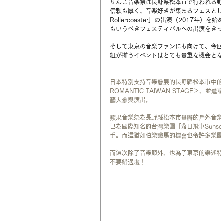
りんご音楽祭は長野県松本市で行われる
信頼も厚く、音楽好きが集まるフェスとし
Rollercoaster」の出演（2017年
もいうべきフェスティバルへの出演を
そして東京の音楽ファンにも向けて、今
組が揃うイベントはとても貴重な機会と
日本特別支持音樂發展的長野縣松本市中
ROMANTIC TAIWAN STAGE＞
藝人參與演出。
蘋果音樂祭為長野縣松本市舉辦的戶外音
已為國際知名的台灣樂團「落日飛車Sunset 
手。而這猶如伯樂識馬的機會也令許多樂
而這次除了音樂節外，也為了東京的樂迷特別
不要錯過啦！