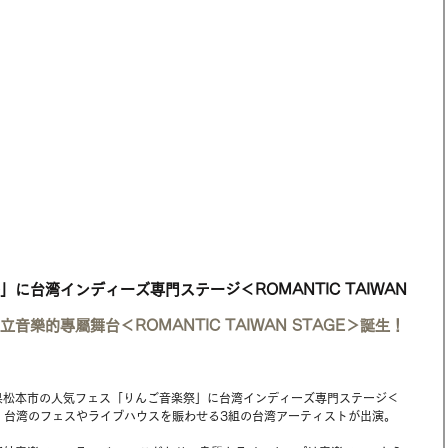
に台湾インディーズ専門ステージ＜ROMANTIC TAIWAN 
樂的專屬舞台＜ROMANTIC TAIWAN STAGE＞誕生！
県松本市の人気フェス「りんご音楽祭」に台湾インディーズ専門ステージ＜
＞が出現。台湾のフェスやライブハウスを賑わせる3組の台湾アーティストが出演。