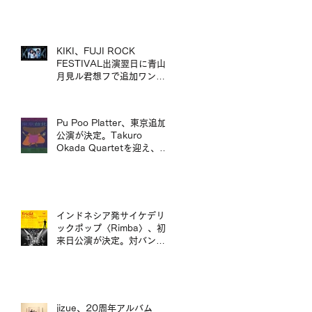
mui zyu 廣東話自我翻唱專
輯 LP 發行及日本巡演決定
KIKI、FUJI ROCK
FESTIVAL出演翌日に青山
月見ル君想フで追加ワンマ
ン公演が決定／KIKI 宣布將
於 FUJI ROCK FESTIVAL
演出翌日，在青山 月見ル君
Pu Poo Platter、東京追加
想フ舉行追加專場演出
公演が決定。Takuro
Okada Quartetを迎え、青
山月見ル君想フに出演。
インドネシア発サイケデリ
ックポップ〈Rimba〉、初
来日公演が決定。対バンに
ポップマエストロ「沖井礼
二グループ」。／印尼迷幻
流行樂團〈Rimba〉首度日
本公演確定，將與流行音樂
大師「沖井禮二 Group」同
jizue、20周年アルバム