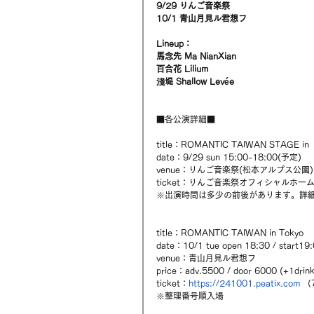
9/29 りんご音楽祭
10/1 青山月見ル君想フ
Lineup：
馬念先 Ma NianXian
百合花 Lilium
淺堤 Shallow Levée
■各公演詳細■
title：ROMANTIC TAIWAN STAGE 
date：9/29 sun 15:00-18:00(予定)
venue：りんご音楽祭(松本アルプス公園)
ticket：りんご音楽祭オフィシャルホーム
※出演時間は多少の前後があります。詳
title：ROMANTIC TAIWAN in Tokyo
date：10/1 tue open 18:30 / start19
venue：青山月見ル君想フ
price：adv.5500 / door 6000 (+1drink
ticket：
https://241001.peatix.com
 （
※整理番号順入場