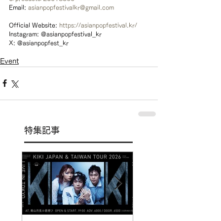
Email: 
asianpopfestivalkr@gmail.com
Official Website: 
https://asianpopfestival.kr/
Instagram: @asianpopfestival_kr
X: @asianpopfest_kr
Event
特集記事