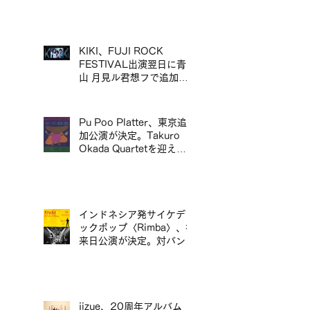
リリース＆来日ツアー決定
／mui zyu 廣東話自我翻唱
專輯 LP 發行及日本巡演決
定
KIKI、FUJI ROCK
FESTIVAL出演翌日に青
山 月見ル君想フで追加ワ
ンマン公演が決定／KIKI
宣布將於 FUJI ROCK
FESTIVAL 演出翌日，在
Pu Poo Platter、東京追
青山 月見ル君想フ舉行追
加公演が決定。Takuro
加專場演出
Okada Quartetを迎え、
青山月見ル君想フに出演。
インドネシア発サイケデリ
ックポップ〈Rimba〉、初
来日公演が決定。対バンに
ポップマエストロ「沖井礼
二グループ」。／印尼迷幻
流行樂團〈Rimba〉首度日
本公演確定，將與流行音樂
大師「沖井禮二 Group」
jizue、20周年アルバム