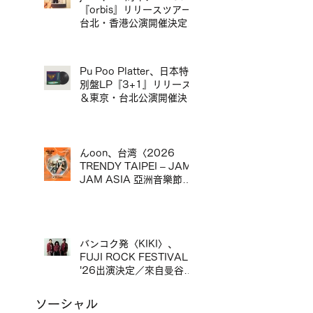
同台演出。
『orbis』リリースツアー
台北・香港公演開催決定／
jizue 20週年專輯
《orbis》發行巡演台北・
香港場確定
Pu Poo Platter、日本特
別盤LP『3+1』リリース
＆東京・台北公演開催決定
／Pu Poo Platter 日本特
別盤黑膠《3+1》發行＆
東京・台北公演舉辦
んoon、台湾〈2026
TRENDY TAIPEI – JAM
JAM ASIA 亞洲音樂節〉
出演決定／んoon 確定出
演台灣〈2026 TRENDY
TAIPEI – JAM JAM
ASIA 亞洲音樂節〉
バンコク発〈KIKI〉、
FUJI ROCK FESTIVAL
'26出演決定／來自曼谷的
KIKI 確定出演 FUJI
ROCK FESTIVAL '26
ソーシャル