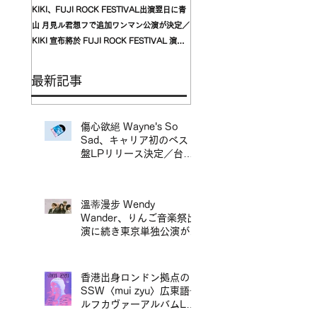
KIKI、FUJI ROCK FESTIVAL出演翌日に青
台湾発〈我是機車少女 I'mdifficul
山 月見ル君想フで追加ワンマン公演が決定／
〈んoon〉を迎えた東京公演が開
KIKI 宣布將於 FUJI ROCK FESTIVAL 演出
自台灣的〈我是機車少女 I’mdifficu
翌日，在青山 月見ル君想フ舉行追加專場演出
演確定，攜手盟友〈んoon〉共演
最新記事
傷心欲絕 Wayne's So
Sad、キャリア初のベスト
盤LPリリース決定／台北
地下搖滾代表樂團 傷心欲
絕 Wayne's So Sad 首張
精選輯黑膠正式發行
溫蒂漫步 Wendy
Wander、りんご音楽祭出
演に続き東京単独公演が決
定／溫蒂漫步 Wendy
Wander 繼 Ringo Music
Festival 演出後，宣布東
香港出身ロンドン拠点の
京專場
SSW〈mui zyu〉広東語セ
ルフカヴァーアルバムLP