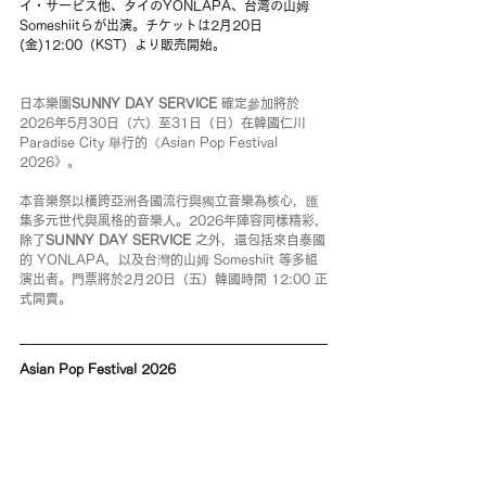
イ・サービス他、タイのYONLAPA、台湾の山姆 
Someshiitらが出演。チケットは2月20日
(金)12:00（KST）より販売開始。
日本樂團
SUNNY DAY SERVICE 
確定參加將於
2026年5月30日（六）至31日（日）在韓國仁川 
Paradise City 舉行的《Asian Pop Festival 
2026》。
本音樂祭以橫跨亞洲各國流行與獨立音樂為核心，匯
集多元世代與風格的音樂人。2026年陣容同樣精彩，
除了
SUNNY DAY SERVICE 
之外，還包括來自泰國
的 YONLAPA，以及台灣的山姆 Someshiit 等多組
演出者。門票將於2月20日（五）韓國時間 12:00 正
式開賣。
Asian Pop Festival 2026