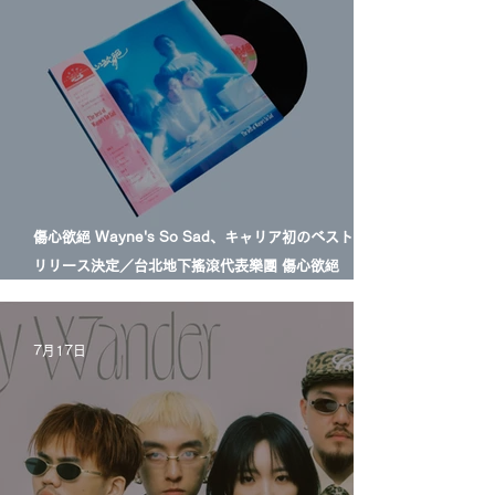
傷心欲絕 Wayne's So Sad、キャリア初のベスト盤LP
リリース決定／台北地下搖滾代表樂團 傷心欲絕
Wayne's So Sad 首張精選輯黑膠正式發行
7月17日