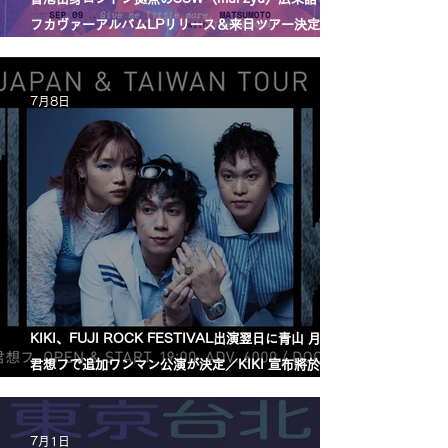
フカヴァーアルバムLPリリース＆来日ツアー決定／
mui zyu 廣東話自我翻唱專輯 LP 發行及日本巡演決定
7月8日
KIKI、FUJI ROCK FESTIVAL出演翌日に青山 月見ル
君想フで追加ワンマン公演が決定／KIKI 宣布將於
FUJI ROCK FESTIVAL 演出翌日，在青山 月見ル君
想フ舉行追加專場演出
7月1日