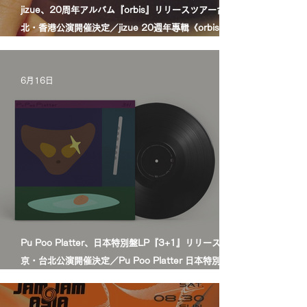
jizue、20周年アルバム『orbis』リリースツアー台
北・香港公演開催決定／jizue 20週年專輯《orbis》發
行巡演台北・香港場確定
6月16日
Pu Poo Platter、日本特別盤LP『3+1』リリース＆東
京・台北公演開催決定／Pu Poo Platter 日本特別盤黑
膠《3+1》發行＆東京・台北公演舉辦