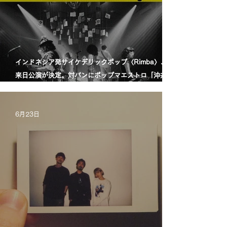
インドネシア発サイケデリックポップ〈Rimba〉、初
来日公演が決定。対バンにポップマエストロ「沖井礼
二グループ」。／印尼迷幻流行樂團〈Rimba〉首度日
本公演確定，將與流行音樂大師「沖井禮二 Group」同
6月23日
台演出。