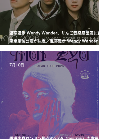
溫蒂漫步 Wendy Wander、りんご音楽祭出演に続き
東京単独公演が決定／溫蒂漫步 Wendy Wander 繼
Ringo Music Festival 演出後，宣布東京專場
7月10日
香港出身ロンドン拠点のSSW〈mui zyu〉広東語セル