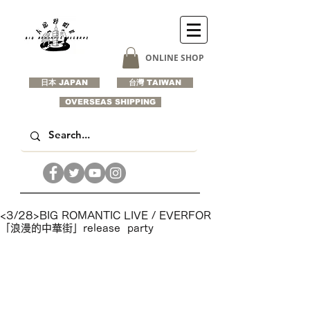
ONLINE SHOP
日本 JAPAN
台灣 TAIWAN
OVERSEAS SHIPPING
<3/28>BIG ROMANTIC LIVE / EVERFOR
「浪漫的中華街」release party