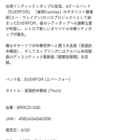
台湾インディシティポップの至宝、4ピースバンド
「EVERFOR」 「雀斑freckles」のギタリスト蘇偉
安(スー・ウェイアン)のソロプロジェクトとして始
まったEVERFOR、彼のシティポップへの過剰な愛
が炸裂し、レトロで新しいオリジナル中華シティポ
ップが誕生。
踊るギターリフが中華世界へと誘う大名曲「浪漫的
中華街」、そしてカップリングにはアルバム未収録
曲のディスコティック風新曲「甜蜜的房間」を収
録。
バンド名：EVERFOR (エバーフォー)
タイトル：浪漫的中華街 (7inch)
品番：BRRCD-030
JAN： 4562434340306
発売日：2/20