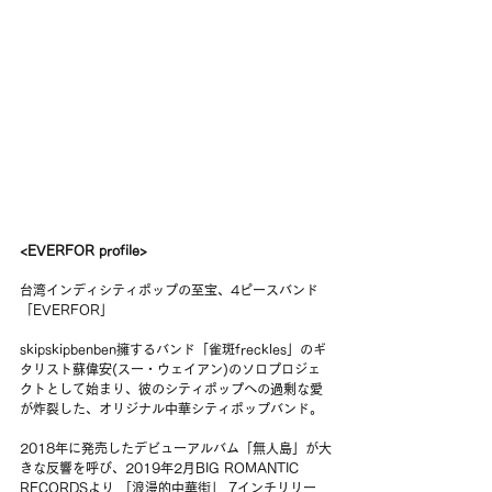
<EVERFOR profile>
台湾インディシティポップの至宝、4ピースバンド
「EVERFOR」
skipskipbenben擁するバンド「雀斑freckles」のギ
タリスト蘇偉安(スー・ウェイアン)のソロプロジェ
クトとして始まり、彼のシティポップへの過剰な愛
が炸裂した、オリジナル中華シティポップバンド。
2018年に発売したデビューアルバム「無人島」が大
きな反響を呼び、2019年2月BIG ROMANTIC 
RECORDSより 「浪漫的中華街」 7インチリリー