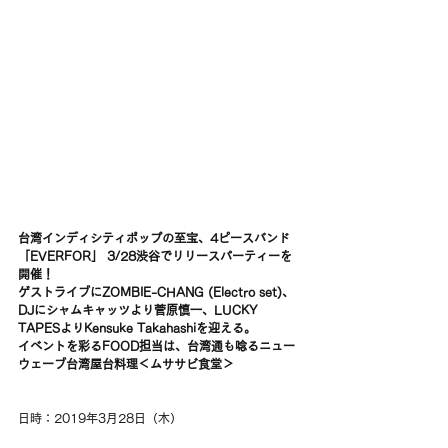
台湾インディシティポップの至宝、4ピースバンド
「EVERFOR」 3/28渋谷でリリースパーティーを
開催！
ゲストライブにZOMBIE-CHANG (Electro set)、
DJにシャムキャッツより菅原慎一、LUCKY 
TAPESよりKensuke Takahashiを迎える。
イベントを彩るFOOD担当は、台湾通も唸るニュー
ウェーブ台湾屋台料理＜ムササビ食堂＞
日時：2019年3月28日（木）