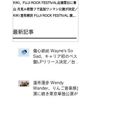
KIKI、FUJI ROCK FESTIVAL出演翌日に青
台湾発〈我是機車少女 I'mdifficul
山 月見ル君想フで追加ワンマン公演が決定／
〈んoon〉を迎えた東京公演が開
KIKI 宣布將於 FUJI ROCK FESTIVAL 演出
自台灣的〈我是機車少女 I’mdifficu
翌日，在青山 月見ル君想フ舉行追加專場演出
演確定，攜手盟友〈んoon〉共演
最新記事
傷心欲絕 Wayne's So
Sad、キャリア初のベスト
盤LPリリース決定／台北
地下搖滾代表樂團 傷心欲
絕 Wayne's So Sad 首張
精選輯黑膠正式發行
溫蒂漫步 Wendy
Wander、りんご音楽祭出
演に続き東京単独公演が決
定／溫蒂漫步 Wendy
Wander 繼 Ringo Music
Festival 演出後，宣布東
香港出身ロンドン拠点の
京專場
SSW〈mui zyu〉広東語セ
ルフカヴァーアルバムLP
リリース＆来日ツアー決定