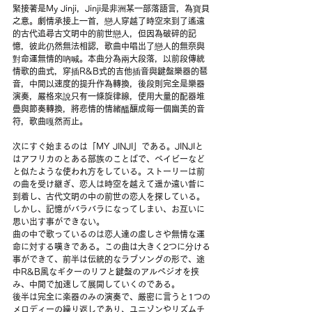
緊接著是My Jinji，Jinji是非洲某一部落語言，為寶貝
之意。劇情承接上一首，戀人穿越了時空來到了遙遠
的古代追尋古文明中的前世戀人，但因為破碎的記
憶，彼此仍然無法相認，歌曲中唱出了戀人的無奈與
對命運無情的吶喊。本曲分為兩大段落，以前段傳統
情歌的曲式，穿插R&B式的吉他插音與鍵盤樂器的琶
音，中間以速度的提升作為轉換，後段則完全是樂器
演奏，嚴格來說只有一條旋律線，使用大量的配器堆
疊與節奏轉換，將悲情的情緒醞釀成每一個幽美的音
符，歌曲嘎然而止。
次にすぐ始まるのは「MY JINJI」である。JINJIと
はアフリカのとある部族のことばで、ベイビーなど
と似たような使われ方をしている。ストーリーは前
の曲を受け継ぎ、恋人は時空を越えて遥か遠い昔に
到着し、古代文明の中の前世の恋人を探している。
しかし、記憶がバラバラになってしまい、お互いに
思い出す事ができない。
曲の中で歌っているのは恋人達の虚しさや無情な運
命に対する嘆きである。この曲は大きく2つに分ける
事ができて、前半は伝統的なラブソングの形で、途
中R&B風なギターのリフと鍵盤のアルペジオを挟
み、中間で加速して展開していくのである。
後半は完全に楽器のみの演奏で、厳密に言うと1つの
メロディーの繰り返しであり、ユニゾンやリズムチ