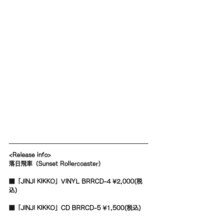
<Release info>
落日飛車（Sunset Rollercoaster）
■「JINJI KIKKO」VINYL BRRCD-4 ¥2,000(税
込)
■「JINJI KIKKO」CD BRRCD-5 ¥1,500(税込)