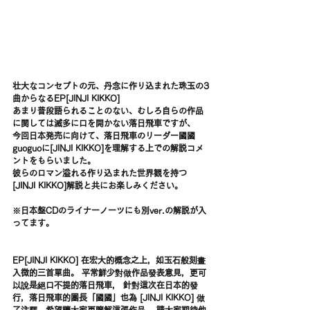
壮大なコンセプトの元、丹念に作り込まれた珠玉の3
曲からなるEP[JINJI KIKKO]
あまり普段語られることのない、むしろ自らの作品
に関しては滅多に口を開かない落日飛車ですが、
今回日本発売に向けて、落日飛車のリーダー國國
guoguoに[JINJI KIKKO]を理解する上での解説コメ
ントをもらいました。
彼らのロマン溢れる作り込まれた世界観を持つ
[JINJI KIKKO]解説と共にお楽しみください。
※日本盤CDのライナーノーツにも別ver.の解説が入
ってます。
EP[JINJI KIKKO] 在宏大的概念之上，如玉石般刻畫
入微的三首單曲。 平常鮮少對做作品發表意見，更可
以說是絕口不提的落日飛車， 針對這次在日本的發
行，落日飛車的團長「國國」也為 [JINJI KIKKO] 做