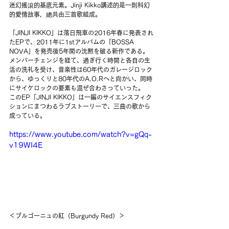
迷幻搖滾的基底元素。Jinji Kikko講述的是一則科幻
的愛情故事，總共由三首歌組成。
「JINJI KIKKO」は落日飛車の2016年春に発表され
たEPで、2011年に1stアルバムの「BOSSA 
NOVA」を発売後5年間の沈黙を破る新作である。
メンバーチェンジを経て、過ぎ行く時間と各自の生
活の洗礼を受け、音楽性は60年代のガレージロック
から、ゆっくりと80年代のA.O.Rへと向かい、同時
にサイケロックの要素も混ぜ合わさっていった。
このEP「JINJI KIKKO」は一編のサイエンスフィク
ションにまつわるラブストーリーで、三曲の歌から
成っている。
https://www.youtube.com/watch?v=gQq-
v19WI4E
＜ブルゴーニュの紅（Burgundy Red）＞