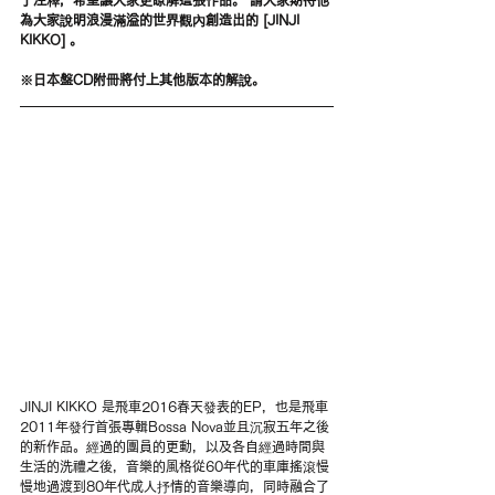
了注釋，希望讓大家更瞭解這張作品。 請大家期待他
為大家說明浪漫滿溢的世界觀內創造出的 [JINJI 
KIKKO] 。 
※日本盤CD附冊將付上其他版本的解說。
JINJI KIKKO 是飛車2016春天發表的EP，也是飛車
2011年發行首張專輯Bossa Nova並且沉寂五年之後
的新作品。經過的團員的更動，以及各自經過時間與
生活的洗禮之後，音樂的風格從60年代的車庫搖滾慢
慢地過渡到80年代成人抒情的音樂導向，同時融合了