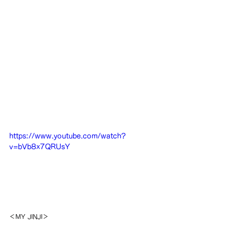
https://www.youtube.com/watch?
v=bVb8x7QRUsY
＜MY JINJI＞