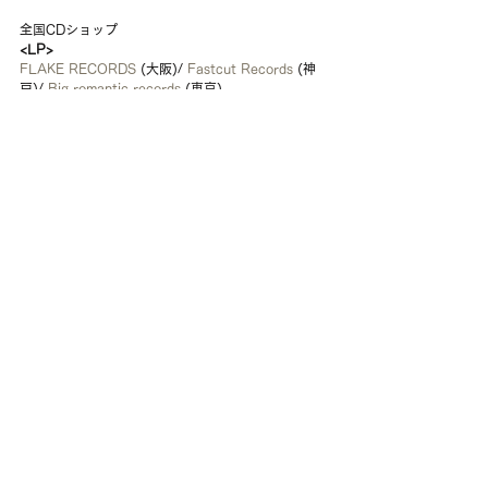
全国CDショップ
<LP>
FLAKE RECORDS 
(大阪)/ 
Fastcut Records
 (神
戸)/ 
Big romantic records
 (東京)
<LIVE TOUR>
落日飛車「JINJI KIKKO」Release Tour in 
JAPAN　
https://www.youtube.com/watch?
v=d1REzQ75COs
#落日飛車
#SUNSETROLLERCOASTER
#JINJIKIKKO
Release
Interview