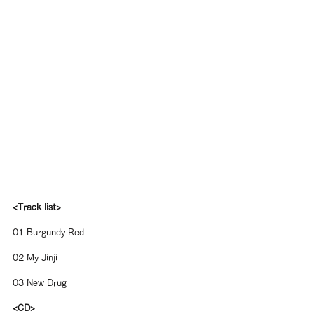
<Track list>
01 Burgundy Red
02 My Jinji
03 New Drug
<CD>