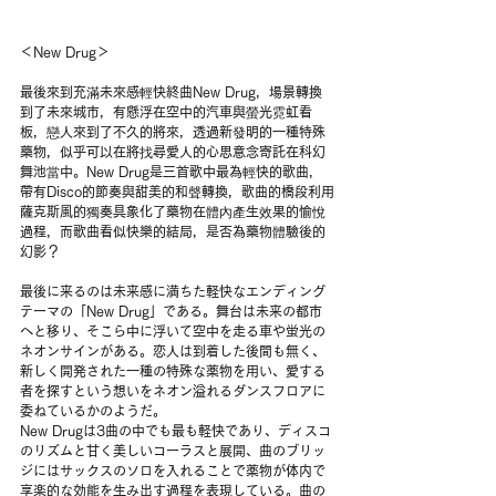
＜New Drug＞
最後來到充滿未來感輕快終曲New Drug，場景轉換
到了未來城市，有懸浮在空中的汽車與螢光霓虹看
板，戀人來到了不久的將來，透過新發明的一種特殊
藥物，似乎可以在將找尋愛人的心思意念寄託在科幻
舞池當中。New Drug是三首歌中最為輕快的歌曲，
帶有Disco的節奏與甜美的和聲轉換，歌曲的橋段利用
薩克斯風的獨奏具象化了藥物在體內產生效果的愉悅
過程，而歌曲看似快樂的結局，是否為藥物體驗後的
幻影？
最後に来るのは未来感に満ちた軽快なエンディング
テーマの「New Drug」である。舞台は未来の都市
へと移り、そこら中に浮いて空中を走る車や蛍光の
ネオンサインがある。恋人は到着した後間も無く、
新しく開発された一種の特殊な薬物を用い、愛する
者を探すという想いをネオン溢れるダンスフロアに
委ねているかのようだ。
New Drugは3曲の中でも最も軽快であり、ディスコ
のリズムと甘く美しいコーラスと展開、曲のブリッ
ジにはサックスのソロを入れることで薬物が体内で
享楽的な効能を生み出す過程を表現している。曲の