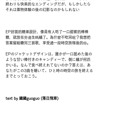
終わりも快楽的なエンディングだが、もしかしたら
それは薬物体験の後の幻影なのかもしれない
EP封面的糖果設計，像是有人吃了一口甜蜜的棒棒
糖，就放在旁邊生螞蟻了。為什麼不吃完呢？我想把
答案留給聽完三首歌，享受過一段時空旅程後的你。
EPのジャケットデザインは、誰かが一口舐めた後の
ような甘い棒付きのキャンディーで、側に蟻が何匹
かいる。なんで食べ終えれてないのか？答えは、あ
なたがこの3曲を聴いて、ひと時の時空の旅を終える
までとっておこう。
text by 國國guoguo (落日飛車)