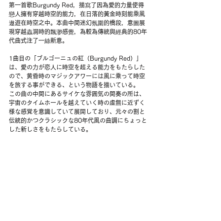
第一首歌Burgundy Red，描寫了因為愛的力量使得
戀人擁有穿越時空的能力，在日落的黃金時刻能乘風
遨遊在時空之中。本曲中間迷幻氛圍的橋段，意圖展
現穿越蟲洞時的飄渺感覺，為較為傳統與經典的80年
代曲式注了一絲新意。
1曲目の「ブルゴーニュの紅（Burgundy Red）」
は、愛の力が恋人に時空を超える能力をもたらした
ので、黄昏時のマジックアワーには風に乗って時空
を旅する事ができる、という物語を描いている。
この曲の中間にあるサイケな雰囲気の間奏の所は、
宇宙のタイムホールを越えていく時の虛無に近ずく
様な感覚を意識していて展開しており、元々の割と
伝統的かつクラシックな80年代風の曲調にちょっと
した新しさをもたらしている。