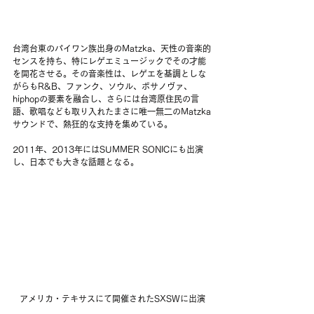
台湾台東のパイワン族出身のMatzka、天性の音楽的
センスを持ち、特にレゲエミュージックでその才能
を開花させる。その音楽性は、レゲエを基調としな
がらもR&B、ファンク、ソウル、ボサノヴァ、
hiphopの要素を融合し、さらには台湾原住民の言
語、歌唱なども取り入れたまさに唯一無二のMatzka
サウンドで、熱狂的な支持を集めている。
2011年、2013年にはSUMMER SONICにも出演
し、日本でも大きな話題となる。
アメリカ・テキサスにて開催されたSXSWに出演