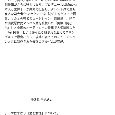
制作陣がさらに強力になり、プロデュースはMatzka
本人と荒井十一が共同で担当し、タレント界で最も
有名な司会者かつ’セクシー’な「小S」をゲストで招
き、マカオの有名ミュージシャン「恭碩良」、昨年
金曲賞原住民アルバム賞を受賞した「阿爆（阿仍
仍）」と中国のオーディション番組で人気沸騰した
「Ari 阿瑞」という錚々たる顔ぶれを迎えてロサン
ゼルスで録音、さらに現地の名うてのミュージシャ
ンと共に制作された最強のアルバムが完成。
小S & Matzka
テーマはずばり「愛と女性」について。