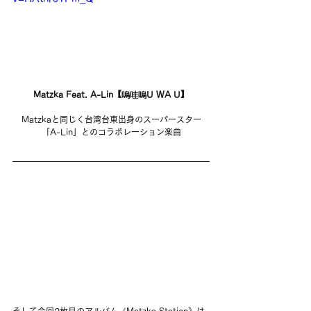
Matzka Feat. A-Lin【嗚哇嗚U WA U】
Matzkaと同じく台湾台東出身のスーパースター
「A-Lin」とのコラボレーション楽曲
そして今回2枚目のアルバム《Matzka Station》は