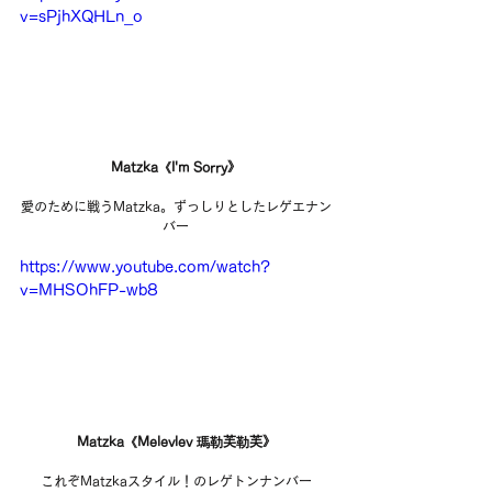
v=sPjhXQHLn_o
Matzka《I'm Sorry》
愛のために戦うMatzka。ずっしりとしたレゲエナン
バー
https://www.youtube.com/watch?
v=MHSOhFP-wb8
Matzka《Melevlev 瑪勒芙勒芙》
これぞMatzkaスタイル！のレゲトンナンバー