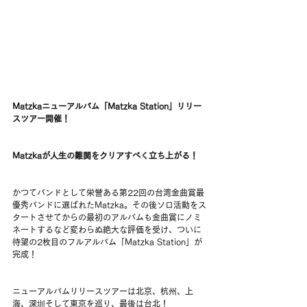
Matzkaニューアルバム「Matzka Station」リリー
スツアー開催！
Matzkaが人生の難関をクリアすべく立ち上がる！
かつてバンドとして栄誉ある第22回の台湾金曲賞最
優秀バンドに選ばれたMatzka。その後ソロ活動をス
タートさせてからの最初のアルバムも金曲賞にノミ
ネートするなど変わらぬ絶大な評価を受け、ついに
待望の2枚目のフルアルバム「Matzka Station」が
完成！
ニューアルバムリリースツアーは北京、杭州、上
海、深圳そして東京を巡り、最後は台北！