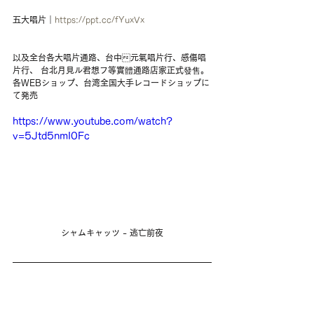
五大唱片｜
https://ppt.cc/fYuxVx
以及全台各大唱片通路、台中元氣唱片行、感傷唱
片行、 台北月見ル君想フ等實體通路店家正式發售。
各WEBショップ、台湾全国大手レコードショップに
て発売
https://www.youtube.com/watch?
v=5Jtd5nmI0Fc
シャムキャッツ - 逃亡前夜