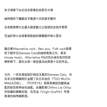
多才演奏下寫出自在節奏的貝斯手大塚
獨特個性下纖細且平衡感十足的鼓手藤村
在各歌間牽引出最大限度魅力之旋律的吉他手菅原
充滿好奇心且直衝冒險般的樂團創作核心夏目
融合著Alternative rock、Neo aco、Folk rock等類
型下創作出Siamese Cats的獨特風格之外，甚至
House music、Alternative R&B也彷彿在他們的音
樂射程下，誕生出這一張豐富且輕爽感十足的作品。 
另外，一向在視覺設計相當注重的Siamese Cats，也
在本次的專輯設計邀請了在日本擔任「TOO MUCH 
MAGAZNE」、「POPEYE」等風格雜誌的藝術總
監的前田晃伸擔任總監。由攝影家Chihiro Lia Ottsu
所拍攝的專輯封面，也充滿『Virgin Graffiti』所想
表達的獨特幽默感。