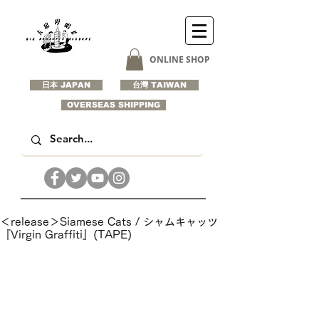
ONLINE SHOP
日本 JAPAN
台灣 TAIWAN
OVERSEAS SHIPPING
＜release＞Siamese Cats / シャムキャッツ
『Virgin Graffiti』(TAPE)