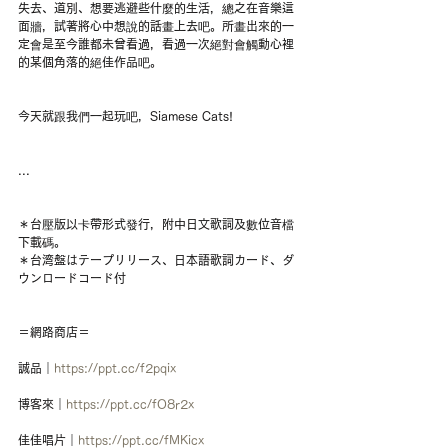
失去、道別、想要逃避些什麼的生活，總之在音樂這
面牆，試著將心中想說的話畫上去吧。所畫出來的一
定會是至今誰都未曾看過，看過一次絕對會觸動心裡
的某個角落的絕佳作品吧。
今天就跟我們一起玩吧，Siamese Cats!
...
＊台壓版以卡帶形式發行，附中日文歌詞及數位音檔
下載碼。
＊台湾盤はテープリリース、日本語歌詞カード、ダ
ウンロードコード付
＝網路商店＝
誠品｜
https://ppt.cc/f2pqix
博客來｜
https://ppt.cc/fO8r2x
佳佳唱片｜
https://ppt.cc/fMKicx