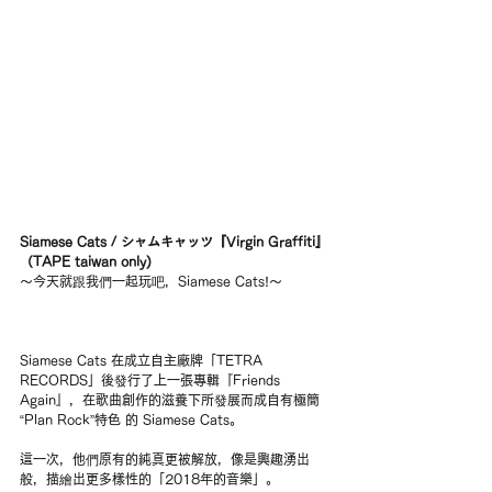
Siamese Cats / シャムキャッツ『Virgin Graffiti』
（TAPE taiwan only)
～今天就跟我們一起玩吧，Siamese Cats!～
Siamese Cats 在成立自主廠牌「TETRA 
RECORDS」後發行了上一張專輯『Friends 
Again』，在歌曲創作的滋養下所發展而成自有極簡 
“Plan Rock”特色 的 Siamese Cats。
這一次，他們原有的純真更被解放，像是興趣湧出
般，描繪出更多樣性的「2018年的音樂」。