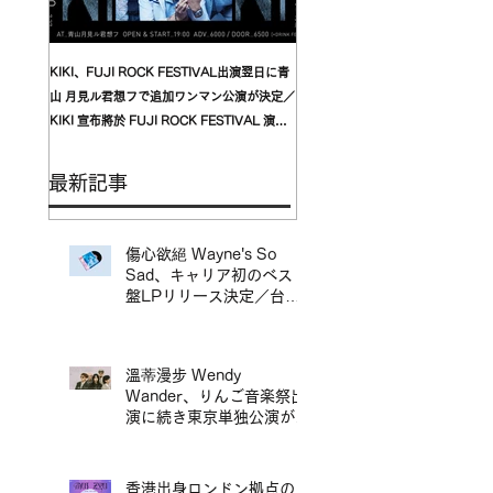
KIKI、FUJI ROCK FESTIVAL出演翌日に青
台湾発〈我是機車少女 I'mdifficul
山 月見ル君想フで追加ワンマン公演が決定／
〈んoon〉を迎えた東京公演が開
KIKI 宣布將於 FUJI ROCK FESTIVAL 演出
自台灣的〈我是機車少女 I’mdifficu
翌日，在青山 月見ル君想フ舉行追加專場演出
演確定，攜手盟友〈んoon〉共演
最新記事
傷心欲絕 Wayne's So
Sad、キャリア初のベスト
盤LPリリース決定／台北
地下搖滾代表樂團 傷心欲
絕 Wayne's So Sad 首張
精選輯黑膠正式發行
溫蒂漫步 Wendy
Wander、りんご音楽祭出
演に続き東京単独公演が決
定／溫蒂漫步 Wendy
Wander 繼 Ringo Music
Festival 演出後，宣布東
香港出身ロンドン拠点の