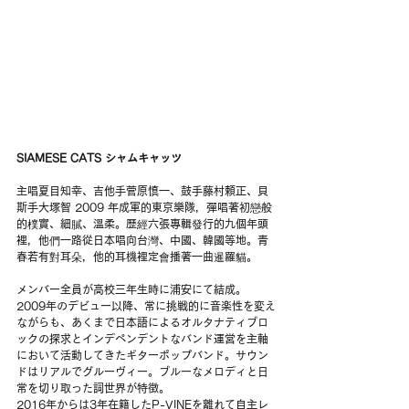
SIAMESE CATS シャムキャッツ
主唱夏目知幸、吉他手菅原慎一、鼓手藤村頼正、貝
斯手大塚智 2009 年成軍的東京樂隊，彈唱著初戀般
的樸實、細膩、溫柔。歷經六張專輯發行的九個年頭
裡，他們一路從日本唱向台灣、中國、韓國等地。青
春若有對耳朵，他的耳機裡定會播著一曲暹羅貓。
メンバー全員が高校三年生時に浦安にて結成。
2009年のデビュー以降、常に挑戦的に音楽性を変え
ながらも、あくまで日本語によるオルタナティブロ
ックの探求とインデペンデントなバンド運営を主軸
において活動してきたギターポップバンド。サウン
ドはリアルでグルーヴィー。ブルーなメロディと日
常を切り取った詞世界が特徴。
2016年からは3年在籍したP-VINEを離れて自主レ