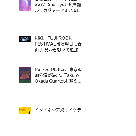
京專場
SSW〈mui zyu〉広東語セ
ルフカヴァーアルバムLP
リリース＆来日ツアー決定
／mui zyu 廣東話自我翻唱
專輯 LP 發行及日本巡演決
定
KIKI、FUJI ROCK
FESTIVAL出演翌日に青
山 月見ル君想フで追加ワ
ンマン公演が決定／KIKI
宣布將於 FUJI ROCK
FESTIVAL 演出翌日，在
Pu Poo Platter、東京追
青山 月見ル君想フ舉行追
加公演が決定。Takuro
加專場演出
Okada Quartetを迎え、
青山月見ル君想フに出演。
インドネシア発サイケデリ
ックポップ〈Rimba〉、初
来日公演が決定。対バンに
ポップマエストロ「沖井礼
二グループ」。／印尼迷幻