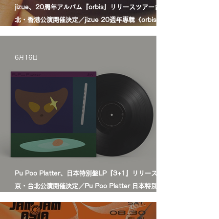
jizue、20周年アルバム『orbis』リリースツアー台
北・香港公演開催決定／jizue 20週年專輯《orbis》發
行巡演台北・香港場確定
6月16日
Pu Poo Platter、日本特別盤LP『3+1』リリース＆東
京・台北公演開催決定／Pu Poo Platter 日本特別盤黑
膠《3+1》發行＆東京・台北公演舉辦