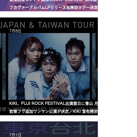
フカヴァーアルバムLPリリース＆来日ツアー決定／
mui zyu 廣東話自我翻唱專輯 LP 發行及日本巡演決定
7月8日
KIKI、FUJI ROCK FESTIVAL出演翌日に青山 月見ル
君想フで追加ワンマン公演が決定／KIKI 宣布將於
FUJI ROCK FESTIVAL 演出翌日，在青山 月見ル君
想フ舉行追加專場演出
7月1日