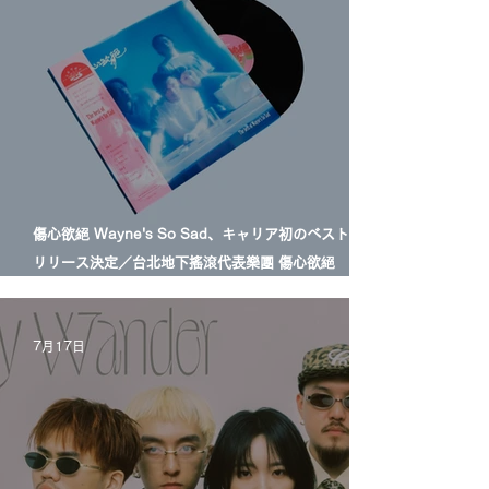
傷心欲絕 Wayne's So Sad、キャリア初のベスト盤LP
リリース決定／台北地下搖滾代表樂團 傷心欲絕
Wayne's So Sad 首張精選輯黑膠正式發行
7月17日