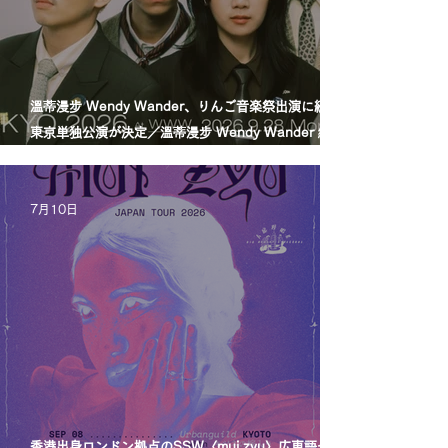
溫蒂漫步 Wendy Wander、りんご音楽祭出演に続き
東京単独公演が決定／溫蒂漫步 Wendy Wander 繼
Ringo Music Festival 演出後，宣布東京專場
7月10日
香港出身ロンドン拠点のSSW〈mui zyu〉広東語セル