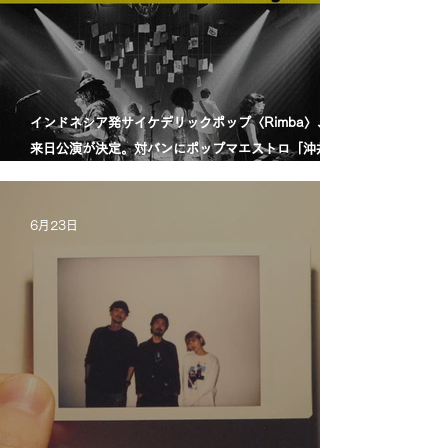
インドネシア発サイケデリックポップ〈Rimba〉、初
来日公演が決定。対バンにポップマエストロ「沖井礼
二グループ」。／印尼迷幻流行樂團〈Rimba〉首度日
本公演確定，將與流行音樂大師「沖井禮二 Group」同
6月23日
台演出。