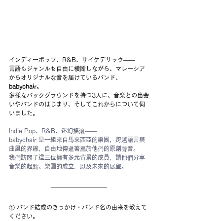
インディーポップ、R&B、サイケデリック——
言語もジャンルも自由に横断しながら、マレーシア
からオリジナルな音を届けているバンド、
babychair
。
多様なバックグラウンドを持つ3人に、音楽との出会
いやバンドのはじまり、そしてこれからについて伺
いました。
Indie Pop、R&B、迷幻搖滾——
babychair 是一組來自馬來西亞的樂團，跨越語言與
曲風的界線，自由地傳遞著屬於他們的原創聲音。
我們訪問了這三位擁有多元背景的成員，請他們分享
音樂的起點、樂團的成立，以及未來的展望。
① バンド結成のきっかけ・バンド名の由来を教えて
ください。