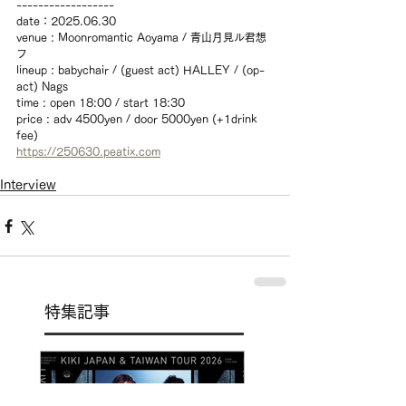
------------------
date：2025.06.30
venue : Moonromantic Aoyama / 青山月見ル君想
フ
lineup : babychair / (guest act) HALLEY / (op-
act) Nags
time : open 18:00 / start 18:30
price : adv 4500yen / door 5000yen (+1drink 
fee)
https://250630.peatix.com
Interview
特集記事