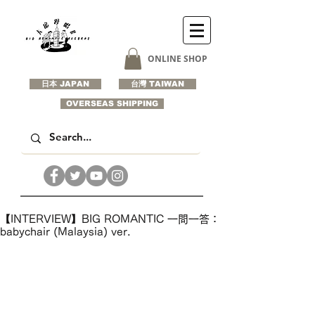
ONLINE SHOP
日本 JAPAN
台灣 TAIWAN
OVERSEAS SHIPPING
【INTERVIEW】BIG ROMANTIC 一問一答：
babychair (Malaysia) ver.