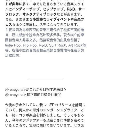
トが非常に多く
、中でも注目されている音楽スタイ
ルは
インディーポップ、ヒップホップ、R&B、サー
フロック、オルタナティブロック
などがあります。
また、さまざまな
小規模なライブイベントや音楽フ
ェス
も徐々に発展し、活発になってきています。
主要是因為馬來西亞的音樂市場包含了很多不同的語
言，所以相對來說也自然比較多元化。現今獨立的樂
團和音樂人非常之多，然後較出色的曲風也包括了 
Indie Pop, Hip Hop, R&B, Surf Rock, Alt Rock等
等。各種小型的音樂會和音樂節也慢慢地有在進步與
活躍起來。
④ babychairがこれから目指す未来は？
④ babychair 接下來的目標是什麼？
今後の予定としては、新しいEPのリリースを計画し
ていて、何人かの海外のシンガーソングライターと
も一緒にコラボ楽曲を制作しました。そしてもちろ
ん、今年の
アジアツアー
も現在まさに準備を進めて
いるところで、実現に向けて動いています。ぜひ楽