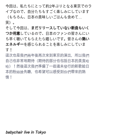
今回は、私たちにとって約2年ぶりとなる東京でのラ
イブなので、自分たちもすごく楽しみにしています
（もちろん、日本の美味しいごはんも含めて…
笑）。
そして今回は、
まだリリースしていない新曲もいく
つか用意
しているので、日本のファンの皆さんにい
ち早く聴いてもらえたら嬉しいです。皆さんの
熱い
エネルギー
を感じられることを楽しみにしていま
す！
這次也是我們兩年後再次來到東京的演出，所以我們
自己也非常地期待（期待的部分也包括日本的美食哈
哈）！然後這次我們準備了一些還未發行的新歌給日
本的粉絲搶先聽，也希望可以感受到你們帶來的熱
情！
babychair live in Tokyo