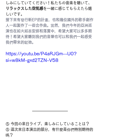
しみにしていてください！私たちの音楽を聴いて、
リラックスした空気感
を一緒に感じてもらえたら嬉
しいです。
接下來有發行新EP的計畫，也和幾位國外的歌手創作
人一起製作了一些合作曲。當然，我們今年的亞洲巡
演也在如火如荼安排和落實中，希望大家可以多多期
待！希望大家聽到我們的音樂也可以和我們一起感受
我們帶來的鬆弛。
https://youtu.be/P4aRJGm--U0?
si=w8kM-gxd2TZN-V58
⑤ 今回の来日ライブ、楽しみにしていることは？
⑤ 這次來日本演出的部分，有什麼是你們特別期待的
嗎？