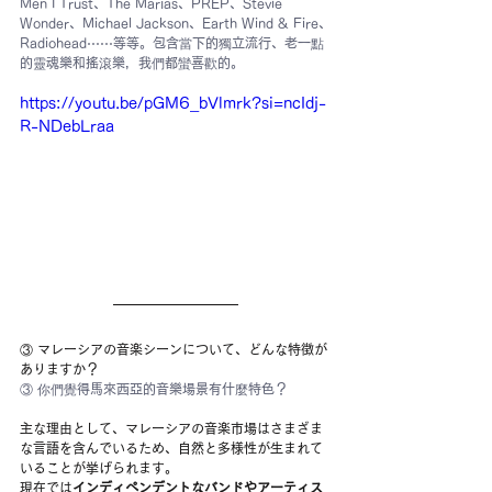
Men I Trust、The Marías、PREP、Stevie 
Wonder、Michael Jackson、Earth Wind & Fire、
Radiohead⋯⋯等等。包含當下的獨立流行、老一點
的靈魂樂和搖滾樂，我們都蠻喜歡的。
https://youtu.be/pGM6_bVlmrk?si=ncIdj-
R-NDebLraa
③ マレーシアの音楽シーンについて、どんな特徴が
ありますか？
③ 你們覺得馬來西亞的音樂場景有什麼特色？
主な理由として、マレーシアの音楽市場はさまざま
な言語を含んでいるため、自然と多様性が生まれて
いることが挙げられます。
現在では
インディペンデントなバンドやアーティス