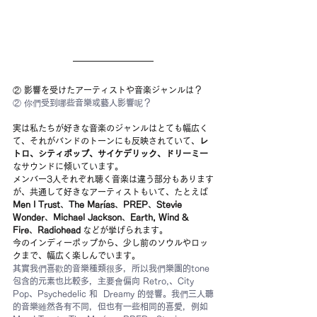
② 影響を受けたアーティストや音楽ジャンルは？
② 你們受到哪些音樂或藝人影響呢？
実は私たちが好きな音楽のジャンルはとても幅広く
て、それがバンドのトーンにも反映されていて、
レ
トロ、シティポップ、サイケデリック、ドリーミー
なサウンドに傾いています。
メンバー3人それぞれ聴く音楽は違う部分もあります
が、共通して好きなアーティストもいて、たとえば 
Men I Trust
、
The Marías
、
PREP
、
Stevie 
Wonder
、
Michael Jackson
、
Earth, Wind & 
Fire
、
Radiohead
 などが挙げられます。
今のインディーポップから、少し前のソウルやロッ
クまで、幅広く楽しんでいます。
其實我們喜歡的音樂種類很多，所以我們樂團的tone
包含的元素也比較多，主要會偏向 Retro,、City 
Pop、Psychedelic 和  Dreamy 的聲響。我們三人聽
的音樂雖然各有不同，但也有一些相同的喜愛，例如 