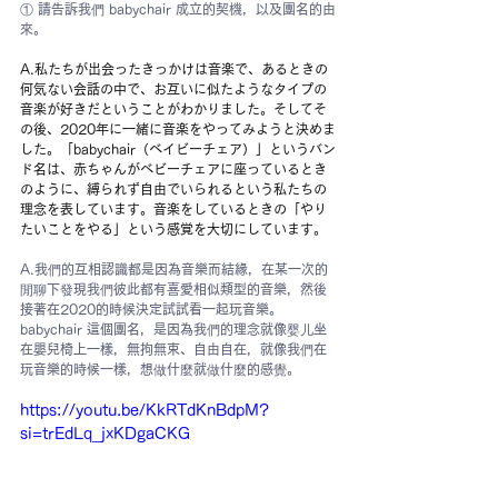
① 請告訴我們 babychair 成立的契機，以及團名的由
來。
A.私たちが出会ったきっかけは音楽で、あるときの
何気ない会話の中で、お互いに似たようなタイプの
音楽が好きだということがわかりました。そしてそ
の後、2020年に一緒に音楽をやってみようと決めま
した。「babychair（ベイビーチェア）」というバン
ド名は、赤ちゃんがベビーチェアに座っているとき
のように、縛られず自由でいられるという私たちの
理念を表しています。音楽をしているときの「やり
たいことをやる」という感覚を大切にしています。
A.我們的互相認識都是因為音樂而結緣，在某一次的
閒聊下發現我們彼此都有喜愛相似類型的音樂，然後
接著在2020的時候決定試試看一起玩音樂。
babychair 這個團名，是因為我們的理念就像婴儿坐
在嬰兒椅上一樣，無拘無束、自由自在，就像我們在
玩音樂的時候一樣，想做什麼就做什麼的感覺。
https://youtu.be/KkRTdKnBdpM?
si=trEdLq_jxKDgaCKG