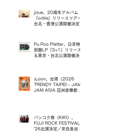
流行樂團〈Rimba〉首度日
本公演確定，將與流行音樂
大師「沖井禮二 Group」
jizue、20周年アルバム
同台演出。
『orbis』リリースツアー
台北・香港公演開催決定／
jizue 20週年專輯
《orbis》發行巡演台北・
香港場確定
Pu Poo Platter、日本特
別盤LP『3+1』リリース
＆東京・台北公演開催決定
／Pu Poo Platter 日本特
別盤黑膠《3+1》發行＆
東京・台北公演舉辦
んoon、台湾〈2026
TRENDY TAIPEI – JAM
JAM ASIA 亞洲音樂節〉
出演決定／んoon 確定出
演台灣〈2026 TRENDY
TAIPEI – JAM JAM
ASIA 亞洲音樂節〉
バンコク発〈KIKI〉、
FUJI ROCK FESTIVAL
'26出演決定／來自曼谷的