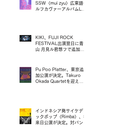
京專場
SSW〈mui zyu〉広東語セ
ルフカヴァーアルバムLP
リリース＆来日ツアー決定
／mui zyu 廣東話自我翻唱
專輯 LP 發行及日本巡演決
定
KIKI、FUJI ROCK
FESTIVAL出演翌日に青
山 月見ル君想フで追加ワ
ンマン公演が決定／KIKI
宣布將於 FUJI ROCK
FESTIVAL 演出翌日，在
Pu Poo Platter、東京追
青山 月見ル君想フ舉行追
加公演が決定。Takuro
加專場演出
Okada Quartetを迎え、
青山月見ル君想フに出演。
インドネシア発サイケデリ
ックポップ〈Rimba〉、初
来日公演が決定。対バンに
ポップマエストロ「沖井礼
二グループ」。／印尼迷幻