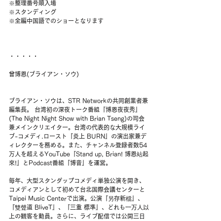
※整理番号順入場
※スタンディング
※全編中国語でのショーとなります
・・・・・
曾博恩(ブライアン・ソウ)
ブライアン・ソウは、STR Networkの共同創業者兼
編集長。 台湾初の深夜トーク番組『博恩夜夜秀』
(The Night Night Show with Brian Tseng)の司会
兼メインクリエイター。台湾の代表的な大規模ライ
ブ-コメディ.ロースト『炎上 BURN』の演出家兼デ
ィレクターを務める。また、チャンネル登録者数54
万人を超えるYouTube『Stand up, Brian! 博恩站起
來!』とPodcast番組『博音』を運営。 
毎年、大型スタンダップコメディ単独公演を開き、
コメディアンとして初めて台北国際会議センターと
Taipei Music Centerで出演。公演『另存新檔』、
『雙聲道 BliveT』、『三重 標準』、どれも一万人以
上の観客を動員。さらに、ライブ配信では公開三日