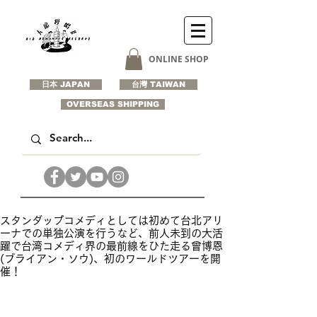
ONLINE SHOP
日本 JAPAN
台灣 TAIWAN
OVERSEAS SHIPPING
スタンダップコメディとしては初めて台北アリ
ーナでの単独公演を行うなど、前人未到の大活
躍で台湾コメディ界の最前線をひた走る曾博恩
(ブライアン・ソウ)、初のワールドツアーを開
催！