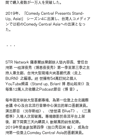
間で購入者数が一万人を突破した。
2019年、『Comedy Central Presents Stand-
Up, Asia!』 シーズン4に出演し、台湾人コメディア
ンでは初のComedy Central Asiaへの出演となっ
た。
・・・
STR Network 薩泰爾娛樂創辦人暨內容長，曾任台
灣第 一檔深夜秀《博恩夜夜秀》第一季至第三季之主
持人兼主創、台灣大型現場火烤喜劇代表《炎上 
BURN》之編導。經 營擁有54萬訂閱之個人
YouTube頻道《Stand up, Brian! 博 恩站起來!》及
每集12萬人次收聽之Podcast節目《博 音》。 
每年固定舉辦大型喜劇專場，為第一位登上台北國際
會議 中心及台北流行音樂中心演出的單口喜劇演員。
演出節目 《另存新檔》、《雙聲道 BliveT》、《三重
標準》入場人次皆破萬。專場錄影於串流平台上架
後，創下開賣三天內購買人 數破萬的銷售紀錄。
2019年受邀參加第四季《脫口秀亞洲 瘋》，成為台
灣第一位登上Comdey Central Asia的喜劇演員。