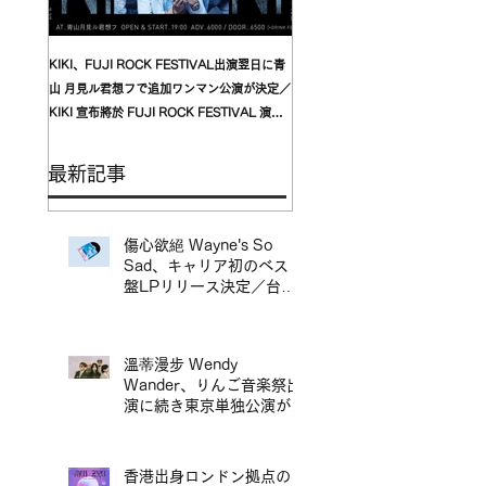
KIKI、FUJI ROCK FESTIVAL出演翌日に青
台湾発〈我是機車少女 I'mdifficul
山 月見ル君想フで追加ワンマン公演が決定／
〈んoon〉を迎えた東京公演が開
KIKI 宣布將於 FUJI ROCK FESTIVAL 演出
自台灣的〈我是機車少女 I’mdifficu
翌日，在青山 月見ル君想フ舉行追加專場演出
演確定，攜手盟友〈んoon〉共演
最新記事
傷心欲絕 Wayne's So
Sad、キャリア初のベスト
盤LPリリース決定／台北
地下搖滾代表樂團 傷心欲
絕 Wayne's So Sad 首張
精選輯黑膠正式發行
溫蒂漫步 Wendy
Wander、りんご音楽祭出
演に続き東京単独公演が決
定／溫蒂漫步 Wendy
Wander 繼 Ringo Music
Festival 演出後，宣布東
香港出身ロンドン拠点の