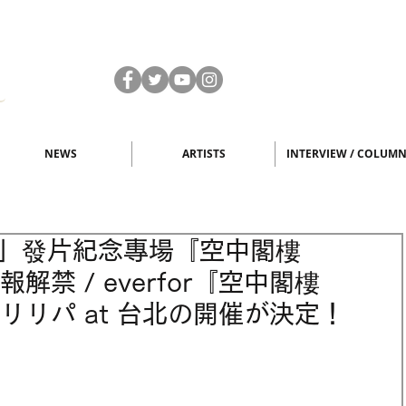
NEWS
ARTISTS
INTERVIEW / COLUM
閣樓」發片紀念專場『空中閣樓
』情報解禁 / everfor『空中閣樓
l』のリリパ at 台北の開催が決定！