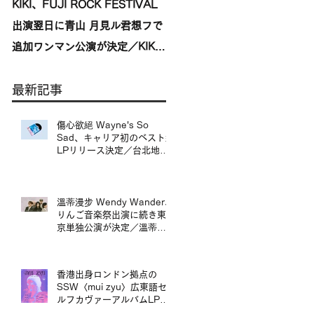
KIKI、FUJI ROCK FESTIVAL
台湾発〈我是機車少女
出演翌日に青山 月見ル君想フで
I'mdifficult〉、盟友〈んoon〉
追加ワンマン公演が決定／KIKI
を迎えた東京公演が開催決定／
宣布將於 FUJI ROCK
來自台灣的〈我是機車少女
最新記事
FESTIVAL 演出翌日，在青山
I’mdifficult〉東京公演確定，
月見ル君想フ舉行追加專場演出
手盟友〈んoon〉共演
傷心欲絕 Wayne's So
Sad、キャリア初のベスト盤
LPリリース決定／台北地下
搖滾代表樂團 傷心欲絕
Wayne's So Sad 首張精選
輯黑膠正式發行
溫蒂漫步 Wendy Wander、
りんご音楽祭出演に続き東
京単独公演が決定／溫蒂漫
步 Wendy Wander 繼
Ringo Music Festival 演出
後，宣布東京專場
香港出身ロンドン拠点の
SSW〈mui zyu〉広東語セ
ルフカヴァーアルバムLPリ
リース＆来日ツアー決定／