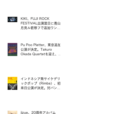
mui zyu 廣東話自我翻唱專
輯 LP 發行及日本巡演決定
KIKI、FUJI ROCK
FESTIVAL出演翌日に青山
月見ル君想フで追加ワンマ
ン公演が決定／KIKI 宣布將
於 FUJI ROCK FESTIVAL
演出翌日，在青山 月見ル君
Pu Poo Platter、東京追加
想フ舉行追加專場演出
公演が決定。Takuro
Okada Quartetを迎え、青
山月見ル君想フに出演。
インドネシア発サイケデリ
ックポップ〈Rimba〉、初
来日公演が決定。対バンに
ポップマエストロ「沖井礼
二グループ」。／印尼迷幻
流行樂團〈Rimba〉首度日
本公演確定，將與流行音樂
大師「沖井禮二 Group」同
jizue、20周年アルバム