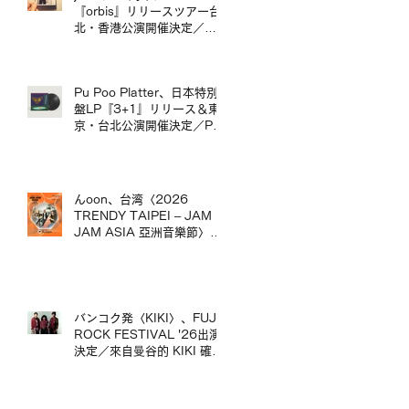
台演出。
『orbis』リリースツアー台
北・香港公演開催決定／
jizue 20週年專輯《orbis》
發行巡演台北・香港場確定
Pu Poo Platter、日本特別
盤LP『3+1』リリース＆東
京・台北公演開催決定／Pu
Poo Platter 日本特別盤黑膠
《3+1》發行＆東京・台北
公演舉辦
んoon、台湾〈2026
TRENDY TAIPEI – JAM
JAM ASIA 亞洲音樂節〉出
演決定／んoon 確定出演台
灣〈2026 TRENDY
TAIPEI – JAM JAM ASIA
亞洲音樂節〉
バンコク発〈KIKI〉、FUJI
ROCK FESTIVAL '26出演
決定／來自曼谷的 KIKI 確定
出演 FUJI ROCK
FESTIVAL '26