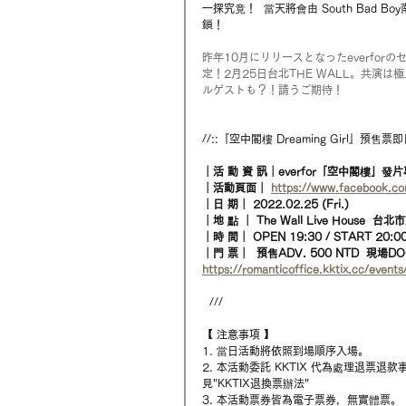
一探究竟！  當天將會由 South Bad 
鎖！
昨年10月にリリースとなったeverforの
定！2月25日台北THE WALL。共演は
ルゲストも？！請うご期待！
//::『空中閣樓 Dreaming Girl』預售票
｜活 動 資 訊｜everfor「空中閣樓」發片專
｜活動頁面｜ 
https://www.facebook.
｜日 期｜ 2022.02.25 (Fri.)  
｜地 點 ｜ The Wall Live House  
｜時 間｜ OPEN 19:30 / START 20:00
｜門 票｜  預售ADV. 500 NTD  現場DOO
https://romanticoffice.kktix.cc/events
  ///  
【 注意事項 】 
1. 當日活動將依照到場順序入場。 
2. 本活動委託 KKTIX 代為處理退票
見"KKTIX退換票辦法" 
3. 本活動票券皆為電子票券，無實體票。 