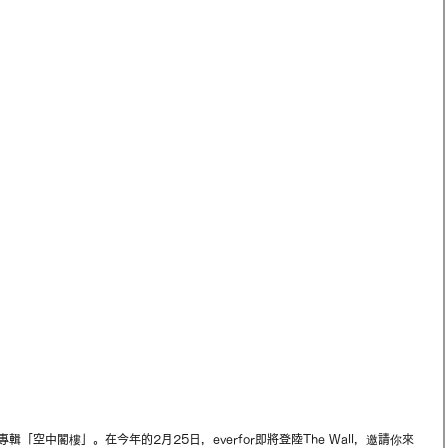
專輯「空中閣樓」。在今年的2月25日，everfor即將登陸The Wall，邀請你來