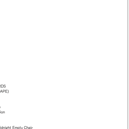
RDS 
TAPE)
 
on 
ght Empty Chair 