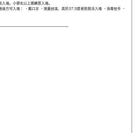
法入場。小學生以上需購票入場。 
施後方可入場： ・戴口罩 ・測量體溫，高於37.5度者恕無法入場 ・消毒雙手 ・