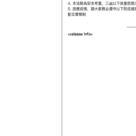
4. 本活動為安全考量，三歲以下孩童恕無
5. 因應疫情，請大家務必遵守以下防疫措
配合實聯制
<release info>