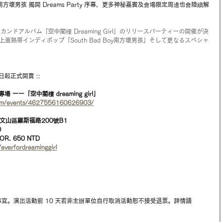
Boy南方壞男孩 揭開 Dreams Party 序幕，更多神秘嘉賓及會場限定周邊也會陸續解
セカンドアルバム『空中閣樓 Dreaming Girl』のリリースパーティーの開催が決
極上亜熱帯インディポップ「South Bad Boy南方壞男孩」そして更なるスペシャ
即日起正式開賣 ::
場 ーー「空中閣樓 dreaming girl」
com/events/4627556160626903/
台北市文山區羅斯福路200號B1  
  
R. 650 NTD  
/everfordreaminggirl
退款事宜。演出活動前 10 天若非主辦單位自行取消活動恕不接受退票。詳情請