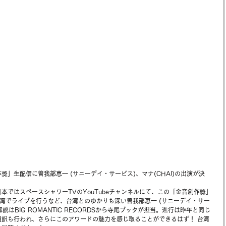
」生配信に曽我部恵一 (サニーデイ・サービス)、マナ(CHAI)の出演が決
本ではスペースシャワーTVのYouTubeチャンネルにて、この「金音創作獎」
台湾でライブを行うなど、台湾とのゆかりも深い曽我部恵一 (サニーデイ・サー
解説はBIG ROMANTIC RECORDSから寺尾ブッタが担当。進行は昨年と同じ
通訳も行われ、さらにこのアワードの魅力を感じ取ることができるはず！ 台湾