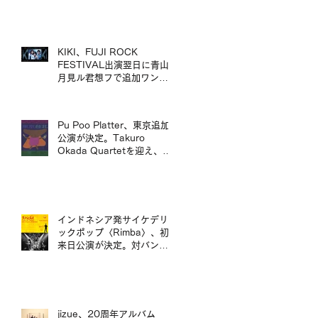
mui zyu 廣東話自我翻唱專
輯 LP 發行及日本巡演決定
KIKI、FUJI ROCK
FESTIVAL出演翌日に青山
月見ル君想フで追加ワンマ
ン公演が決定／KIKI 宣布將
於 FUJI ROCK FESTIVAL
演出翌日，在青山 月見ル君
Pu Poo Platter、東京追加
想フ舉行追加專場演出
公演が決定。Takuro
Okada Quartetを迎え、青
山月見ル君想フに出演。
インドネシア発サイケデリ
ックポップ〈Rimba〉、初
来日公演が決定。対バンに
ポップマエストロ「沖井礼
二グループ」。／印尼迷幻
流行樂團〈Rimba〉首度日
本公演確定，將與流行音樂
大師「沖井禮二 Group」同
jizue、20周年アルバム