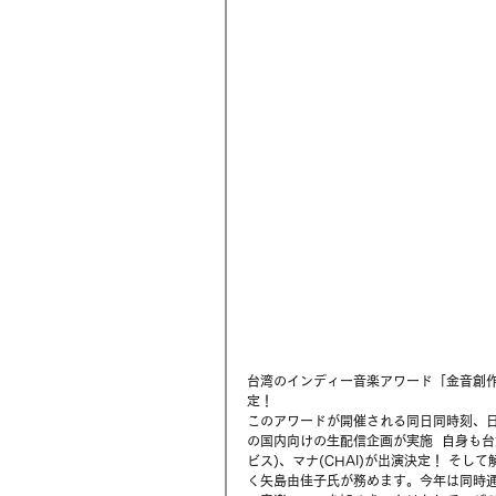
台湾のインディー音楽アワード「金音創作獎
定！
このアワードが開催される同日同時刻、日
の国内向けの生配信企画が実施 ⁡ 自身も
ビス)、マナ(CHAI)が出演決定！ そして
く矢島由佳子氏が務めます。今年は同時