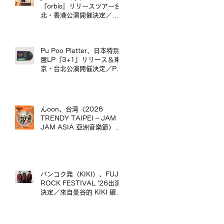
台演出。
『orbis』リリースツアー台
北・香港公演開催決定／
jizue 20週年專輯《orbis》
發行巡演台北・香港場確定
Pu Poo Platter、日本特別
盤LP『3+1』リリース＆東
京・台北公演開催決定／Pu
Poo Platter 日本特別盤黑膠
《3+1》發行＆東京・台北
公演舉辦
んoon、台湾〈2026
TRENDY TAIPEI – JAM
JAM ASIA 亞洲音樂節〉出
演決定／んoon 確定出演台
灣〈2026 TRENDY
TAIPEI – JAM JAM ASIA
亞洲音樂節〉
バンコク発〈KIKI〉、FUJI
ROCK FESTIVAL '26出演
決定／來自曼谷的 KIKI 確定
出演 FUJI ROCK
FESTIVAL '26