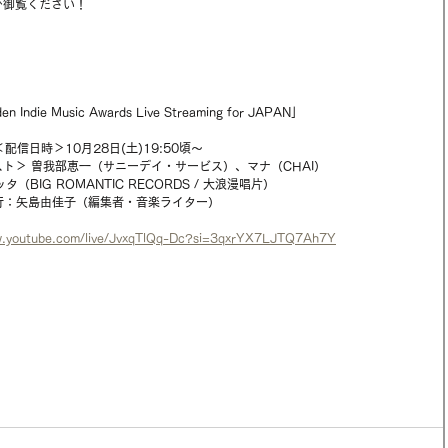
ひ御覧ください！
Indie Music Awards Live Streaming for JAPAN」
＜配信日時＞10月28日(土)19:50頃～ 
ト＞ 曽我部恵一（サニーデイ・サービス）、マナ（CHAI） 
（BIG ROMANTIC RECORDS / 大浪漫唱片） 
行：矢島由佳子（編集者・音楽ライター）
w.youtube.com/live/JvxqTlQq-Dc?si=3qxrYX7LJTQ7Ah7Y