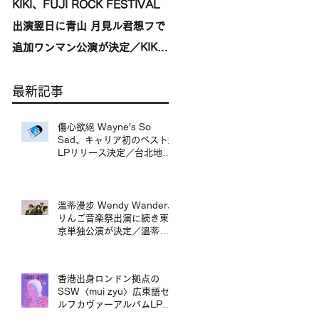
KIKI、FUJI ROCK FESTIVAL
台湾発〈我是機車少女
出演翌日に青山 月見ル君想フで
I'mdifficult〉、盟友〈んoon〉
追加ワンマン公演が決定／KIKI
を迎えた東京公演が開催決定／
宣布將於 FUJI ROCK
來自台灣的〈我是機車少女
最新記事
FESTIVAL 演出翌日，在青山
I’mdifficult〉東京公演確定，
月見ル君想フ舉行追加專場演出
手盟友〈んoon〉共演
傷心欲絕 Wayne's So
Sad、キャリア初のベスト盤
LPリリース決定／台北地下
搖滾代表樂團 傷心欲絕
Wayne's So Sad 首張精選
輯黑膠正式發行
溫蒂漫步 Wendy Wander、
りんご音楽祭出演に続き東
京単独公演が決定／溫蒂漫
步 Wendy Wander 繼
Ringo Music Festival 演出
後，宣布東京專場
香港出身ロンドン拠点の
SSW〈mui zyu〉広東語セ
ルフカヴァーアルバムLPリ
リース＆来日ツアー決定／