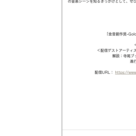
の音楽シーンを知るきっかけとして、ぜ
「金音創作奨-Golden 
＜配信ゲストアーティス
解説：寺尾ブッタ
進
配信URL： 
https://ww