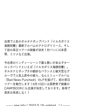
台湾で人気のオルタナポップバンド「イルカポリス 
海豚刑警」最新アルバムのアナログリリース、そし
て初の来日ツアーの開催が決定！対バンに川本真
琴、ミツメなど出演。
今台湾のインディーシーンで最も勢いがあるギター
ロックバンドといえば「イルカポリス海豚刑警」。
オルタナとポップさの絶妙なバランスと破天荒なグ
ルーヴで人気上昇中の彼ら、なんとニューアルバム
「Bad News Punched!」のLPを提げて、初の来日
ツアーを敢行します！6月10日には長野県で開催の
CAMPBOOKにも出演が決定しております。各地で
是非お見逃しなく！
----- new info ( 2023.5.18 updated...! ) -----