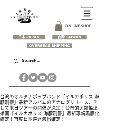
ONLINE SHOP
日本 JAPAN
台灣 TAIWAN
OVERSEAS SHIPPING
台湾のオルタナポップバンド「イルカポリス 海
豚刑警」最新アルバムのアナログリリース、そ
して来日ツアーの開催が決定！台灣的另類搖滾
樂團「イルカポリス 海豚刑警」最新專輯黑膠化
確定！首度日本巡迴演出確定！