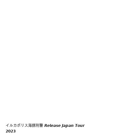
イルカポリス海豚刑警 𝙍𝙚𝙡𝙚𝙖𝙨𝙚 𝙅𝙖𝙥𝙖𝙣 𝙏𝙤𝙪𝙧 
𝟮𝟬𝟮𝟯 