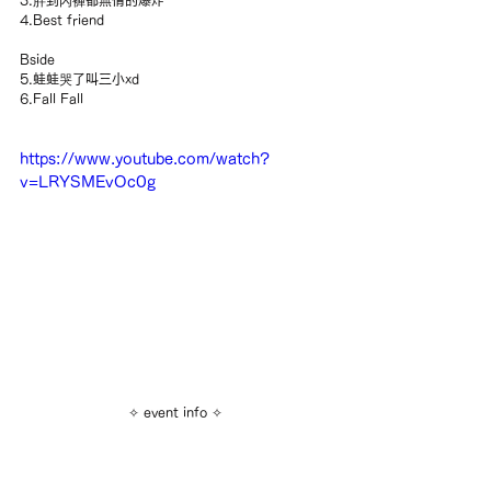
4.Best friend
Bside
5.蛙蛙哭了叫三小xd
6.Fall Fall
https://www.youtube.com/watch?
v=LRYSMEvOc0g
✧ event info ✧