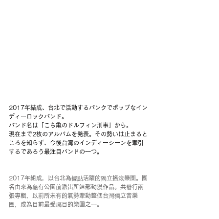
2017年結成、台北で活動するパンクでポップなイン
ディーロックバンド。
バンド名は「こち亀のドルフィン刑事」から。
現在まで2枚のアルバムを発表。その勢いは止まると
ころを知らず、今後台湾のインディーシーンを牽引
するであろう最注目バンドの一つ。
2017年組成，以台北為據點活躍的獨立搖滾樂團。團
名由來為龜有公園前派出所這部動漫作品。共發行兩
張專輯，以前所未有的氣勢牽動整個台灣獨立音樂
圈，成為目前最受矚目的樂團之一。