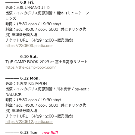
───── 𝟲.𝟵 𝗙𝗿𝗶.
会場：京都 UrBANGUILD 
出演：イルカポリス海豚刑警 / 幽体コミュニケーシ
ョンズ 
時間：18:30 open / 19:30 start 
料金：adv. 4500 / door. 5000 (共にドリンク代
別) 整理番号順入場
チケットURL （4/29 12:00〜販売開始）
https://230609.peatix.com
───── 𝟲.𝟭𝟬 𝗦𝗮𝘁.
THE CAMP BOOK 2023 at 富士見高原リゾート
https://the-camp-book.com/
───── 𝟲.𝟭𝟮 𝗠𝗼𝗻.
会場：名古屋 KDJAPON
出演：イルカポリス海豚刑警 / 川本真琴 / op-act : 
NALUCK 
時間：18:30 open / 19:30 start 
料金：adv. 4500 / door. 5000 (共にドリンク代
別) 整理番号順入場
チケットURL （4/29 12:00〜販売開始）
https://230612.peatix.com
───── 𝟲.𝟭𝟯 𝗧𝘂𝗲.
   new !!!!!!