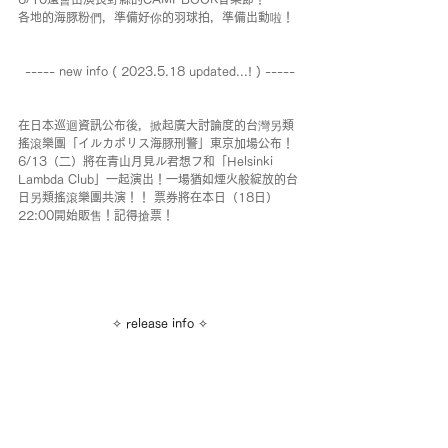
各地的海豚粉們，準備好你的羽球拍，準備出動啦！
----- new info ( 2023.5.18 updated...! ) -----
在日本巡迴資訊公布後，掀起廣大討論度的台灣另類
搖滾樂團「イルカポリス海豚刑警」東京加場公布！  
6/13（二）將在青山月見ル君想フ和「Helsinki 
Lambda Club」一起演出！一場猶如煙火般綻放的台
日另類搖滾樂團共演！！ 票券將在本日（18日）
22:00開始販售！記得搶票！
✧ release info ✧