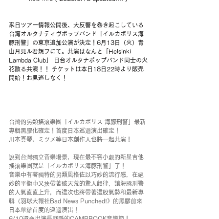
来日ツアー情報公開後、大反響を巻き起こしている
台湾オルタナティヴポップバンド「イルカポリス海
豚刑警」の東京追加公演が決定！6月13日（火）青
山月見ル君想フにて。共演はなんと「Helsinki 
Lambda Club」 日台オルタナポップバンド同士の火
花散る共演！！ チケットは本日18日22時より販売
開始！お見逃しなく！
台灣的另類搖滾樂團「イルカポリス 海豚刑警」最新
專輯黑膠化確定！首度日本巡迴演出確定！
川本真琴、ミツメ等日本創作人也將一起共演！
說到台灣獨立音樂場景，現在最不容小覷的新星吉他
搖滾樂團就是「イルカポリス海豚刑警」了！
音樂中有著獨特的另類風格佐以巧妙的流行感，在絕
妙的平衡中又挾帶著破天荒的驚人韻律，讓海豚刑警
的人氣直直上升，而這次也將帶著這股氣勢和最新專
輯《羽球大報社Bad News Punched!》的黑膠前來
日本舉辦首度的巡迴演出！
6/10還會出演長野縣的CAMPBOOK音樂節！