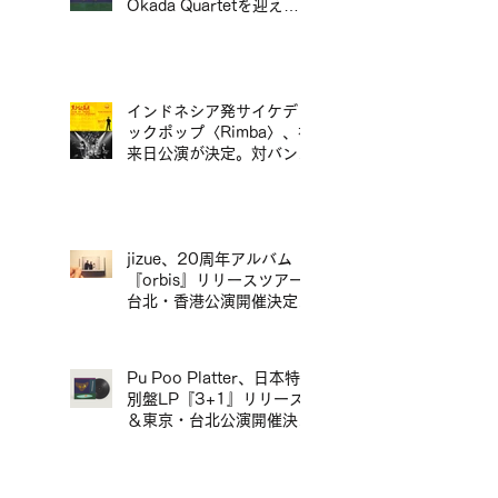
Okada Quartetを迎え、
青山月見ル君想フに出演。
インドネシア発サイケデリ
ックポップ〈Rimba〉、初
来日公演が決定。対バンに
ポップマエストロ「沖井礼
二グループ」。／印尼迷幻
流行樂團〈Rimba〉首度日
本公演確定，將與流行音樂
大師「沖井禮二 Group」
jizue、20周年アルバム
同台演出。
『orbis』リリースツアー
台北・香港公演開催決定／
jizue 20週年專輯
《orbis》發行巡演台北・
香港場確定
Pu Poo Platter、日本特
別盤LP『3+1』リリース
＆東京・台北公演開催決定
／Pu Poo Platter 日本特
別盤黑膠《3+1》發行＆
東京・台北公演舉辦