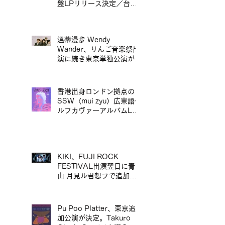
盤LPリリース決定／台北
地下搖滾代表樂團 傷心欲
絕 Wayne's So Sad 首張
精選輯黑膠正式發行
溫蒂漫步 Wendy
Wander、りんご音楽祭出
演に続き東京単独公演が決
定／溫蒂漫步 Wendy
Wander 繼 Ringo Music
Festival 演出後，宣布東
香港出身ロンドン拠点の
京專場
SSW〈mui zyu〉広東語セ
ルフカヴァーアルバムLP
リリース＆来日ツアー決定
／mui zyu 廣東話自我翻唱
專輯 LP 發行及日本巡演決
定
KIKI、FUJI ROCK
FESTIVAL出演翌日に青
山 月見ル君想フで追加ワ
ンマン公演が決定／KIKI
宣布將於 FUJI ROCK
FESTIVAL 演出翌日，在
Pu Poo Platter、東京追
青山 月見ル君想フ舉行追
加公演が決定。Takuro
加專場演出