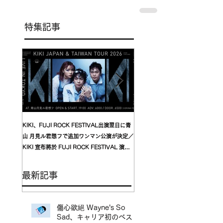
特集記事
KIKI、FUJI ROCK FESTIVAL出演翌日に青
台湾発〈我是機車少女 I'mdifficul
山 月見ル君想フで追加ワンマン公演が決定／
〈んoon〉を迎えた東京公演が開
KIKI 宣布將於 FUJI ROCK FESTIVAL 演出
自台灣的〈我是機車少女 I’mdifficu
翌日，在青山 月見ル君想フ舉行追加專場演出
演確定，攜手盟友〈んoon〉共演
最新記事
傷心欲絕 Wayne's So
Sad、キャリア初のベスト