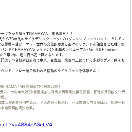
ーヴをかき鳴らすRAMAYAN、緊急来日！！
年代から70年代のサイケデリックロック/プログレッシブロックバンド、そしてマ
なる影響を受け、マレー世界の文化的要素と西洋のサウンドを融合させた唯一無
＜RAMAYAN(ラマヤン)＞衝撃のデビューアルバム「Di Persiaran 
リースから早2年、遂に日本初上陸となります。
。記念すべき初来日公演は東京、名古屋、京都の三都市にて多彩なゲスト陣をお
サウンド、マレー語で歌われる情熱のサイケロックを体感せよ！
 RAMAYAN 將緊急前往日本台灣！！
N 深受六、七零年代迷幻/前衛搖滾以及馬來西亞搖滾傳奇影響，將馬來世界的文化元
聲響。
迴，日本公演則將分別在東京、名古屋與京都舉行，並邀來強大的共演陣容，歡迎一起
馬來語演唱的搖滾歌曲。
watch?v=4834eASeLV4