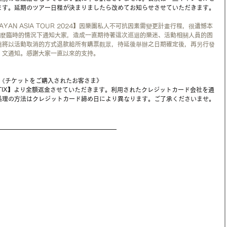
ます。延期のツアー日程が決まりましたら改めてお知らせさせていただきます。
AYAN ASIA TOUR 2024】因樂團私人不可抗因素需變更計畫行程，很遺憾本
這麼臨時的情況下通知大家，造成一直期待著這次巡迴的樂迷、活動相關人員的困
迴將以活動取消的方式退款給所有購票觀眾，待延後舉辦之日期確定後，再另行發
文通知。感謝大家一直以來的支持。
《チケットをご購入されたお客さま》
TIX】より全額返金させていただきます。利用されたクレジットカード会社を通
処理の方法はクレジットカード締め日により異なります。ご了承くださいませ。