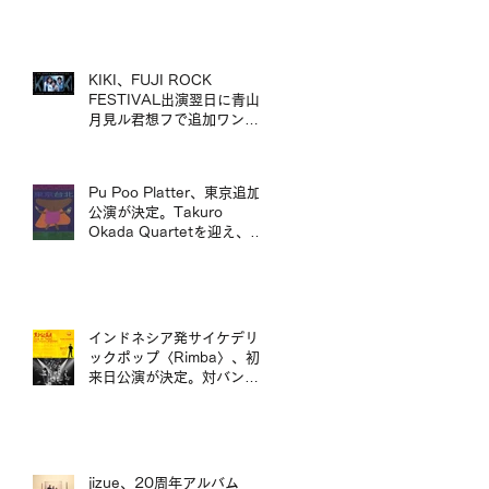
mui zyu 廣東話自我翻唱專
輯 LP 發行及日本巡演決定
KIKI、FUJI ROCK
FESTIVAL出演翌日に青山
月見ル君想フで追加ワンマ
ン公演が決定／KIKI 宣布將
於 FUJI ROCK FESTIVAL
演出翌日，在青山 月見ル君
Pu Poo Platter、東京追加
想フ舉行追加專場演出
公演が決定。Takuro
Okada Quartetを迎え、青
山月見ル君想フに出演。
インドネシア発サイケデリ
ックポップ〈Rimba〉、初
来日公演が決定。対バンに
ポップマエストロ「沖井礼
二グループ」。／印尼迷幻
流行樂團〈Rimba〉首度日
本公演確定，將與流行音樂
大師「沖井禮二 Group」同
jizue、20周年アルバム