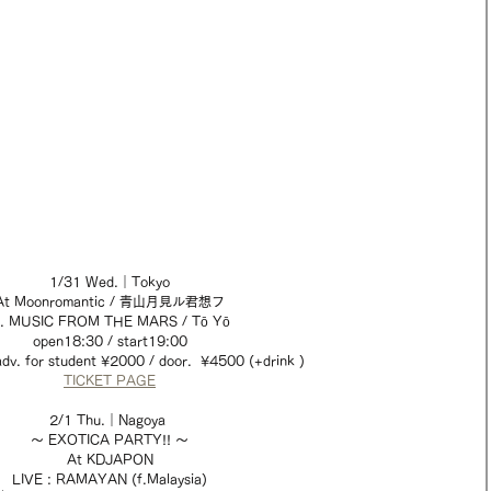
1/31 Wed.｜Tokyo
At Moonromantic / 青山月見ル君想フ
. MUSIC FROM THE MARS / Tō Yō
open18:30 / start19:00
dv. for student ¥2000 / door.  ¥4500 (+drink )  
TICKET PAGE
2/1 Thu.｜Nagoya 
〜 EXOTICA PARTY!! 〜
At KDJAPON
LIVE : RAMAYAN (f.Malaysia)