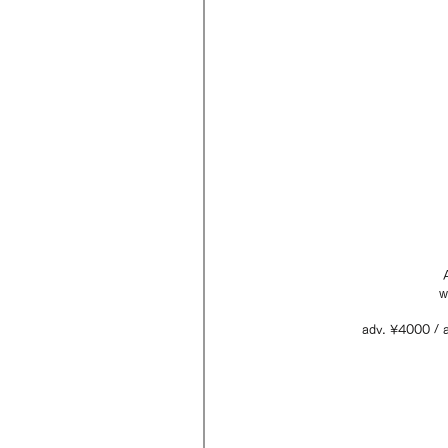
w
adv. ¥4000 / a