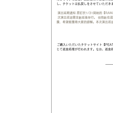
し、チケットは払戻しをさせていただき
演出延期通知 原訂於1/31開始的【RAM
次演出巡迴需全數延後舉行。 很抱歉在
擾，希望能獲得大家的諒解。本次演出巡
ご購入いただいたチケットサイト【PEA
じて返金処理が行われます。なお、返金