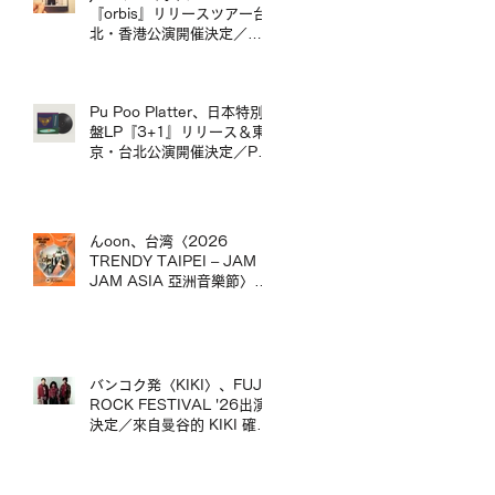
台演出。
『orbis』リリースツアー台
北・香港公演開催決定／
jizue 20週年專輯《orbis》
發行巡演台北・香港場確定
Pu Poo Platter、日本特別
盤LP『3+1』リリース＆東
京・台北公演開催決定／Pu
Poo Platter 日本特別盤黑膠
《3+1》發行＆東京・台北
公演舉辦
んoon、台湾〈2026
TRENDY TAIPEI – JAM
JAM ASIA 亞洲音樂節〉出
演決定／んoon 確定出演台
灣〈2026 TRENDY
TAIPEI – JAM JAM ASIA
亞洲音樂節〉
バンコク発〈KIKI〉、FUJI
ROCK FESTIVAL '26出演
決定／來自曼谷的 KIKI 確定
出演 FUJI ROCK
FESTIVAL '26