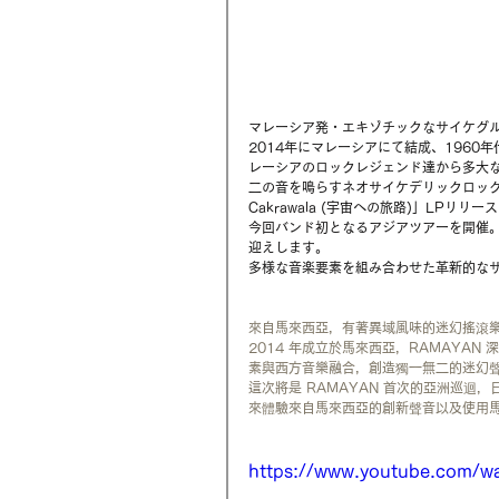
マレーシア発・エキゾチックなサイケグル
2014年にマレーシアにて結成、1960
レーシアのロックレジェンド達から多大
二の音を鳴らすネオサイケデリックロックバンド
Cakrawala (宇宙への旅路)」LPリ
今回バンド初となるアジアツアーを開催
迎えします。
多様な音楽要素を組み合わせた革新的な
來自馬來西亞，有著異域風味的迷幻搖滾樂團
2014 年成立於馬來西亞，RAMAYA
素與西方音樂融合，創造獨一無二的迷幻
這次將是 RAMAYAN 首次的亞洲巡
來體驗來自馬來西亞的創新聲音以及使用
https://www.youtube.com/