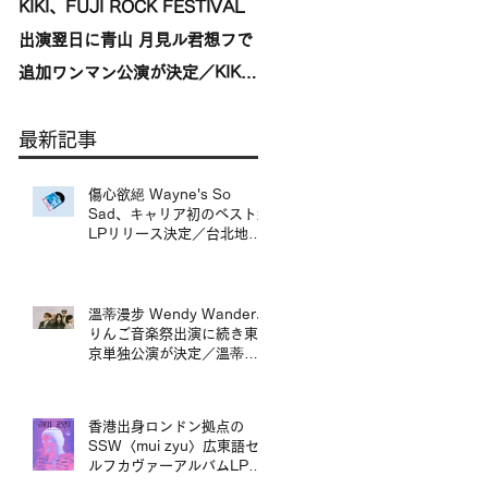
KIKI、FUJI ROCK FESTIVAL
台湾発〈我是機車少女
出演翌日に青山 月見ル君想フで
I'mdifficult〉、盟友〈んoon〉
追加ワンマン公演が決定／KIKI
を迎えた東京公演が開催決定／
宣布將於 FUJI ROCK
來自台灣的〈我是機車少女
最新記事
FESTIVAL 演出翌日，在青山
I’mdifficult〉東京公演確定，
月見ル君想フ舉行追加專場演出
手盟友〈んoon〉共演
傷心欲絕 Wayne's So
Sad、キャリア初のベスト盤
LPリリース決定／台北地下
搖滾代表樂團 傷心欲絕
Wayne's So Sad 首張精選
輯黑膠正式發行
溫蒂漫步 Wendy Wander、
りんご音楽祭出演に続き東
京単独公演が決定／溫蒂漫
步 Wendy Wander 繼
Ringo Music Festival 演出
後，宣布東京專場
香港出身ロンドン拠点の
SSW〈mui zyu〉広東語セ
ルフカヴァーアルバムLPリ
リース＆来日ツアー決定／