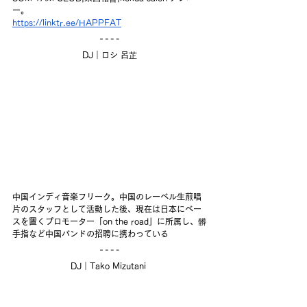
ー。
https://linktr.ee/HAPPFAT
DJ｜ロシ 呂芷
中国インディ音楽フリーク。中国のレーベル生煎唱
片のスタッフとして活動した後、現在は日本にベー
スを置くプロモーター「on the road」に所属し、髒
手指など中国バンドの招聘に携わっている
DJ｜Tako Mizutani 