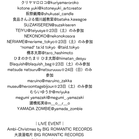
クリヤマロロコ@kuriyamaroroko
kotone yuki@kotoneyuki_artcreator
祝祭蝋燭@shukusai_candle
食品さんぷる畑川越教室@batake.kawagoe
SUZAKISEREN@suzakiseren
TEIYU@teiyusya※23日（土）のみ参加
NEKONOKO@nekonokosora
NERIAME@neriame_tokyo※23日（土）のみ参加
“nomad” ta:id tokyo  @
taid.tokyo
橋本太郎@taro_hashimoto
ひまのかたまり ひま太郎@himatan_desyu
Blaquish@blaquish_bag※23日（土）のみ参加
matsuda natsuru@natsuruuuu※24日（日）のみ
参加
maruino@maruino_zakka
museu@heroomtagebijoux※23日（土）のみ参加
むらいゆうか@mriyuka
megumi yamazaki@megumi_.yamazaki
諸橋拓実@m__o__r__o
YAMADA ZOMBIE@yamada_zombie
｜LIVE EVENT｜
Ambi-Christmas by BIG ROMANTIC RECORDS
大浪漫唱片 BIG ROMANTIC RECORDS 