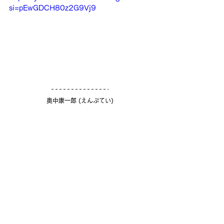
si=pEwGDCH80z2G9Vj9
奥中康一郎 (えんぷてい)