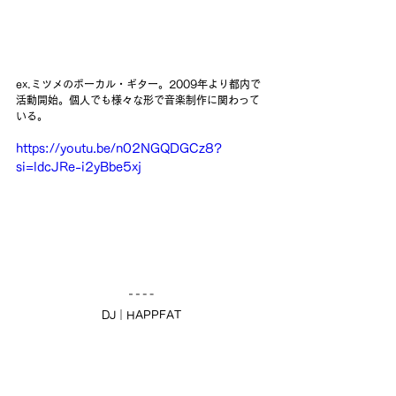
ex.ミツメのボーカル・ギター。2009年より都内で
活動開始。個人でも様々な形で音楽制作に関わって
いる。
https://youtu.be/n02NGQDGCz8?
si=ldcJRe-i2yBbe5xj
DJ｜HAPPFAT