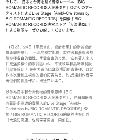
そして、 日本と台湾を繋ぐ音楽レーベル「BIG 
ROMANTIC RECORDS大浪漫唱片」ゆかりのアー
ティストによるLive Stage「Ambi-Christmas by 
BIG ROMANTIC RECORDS」を開催！BIG 
ROMANTIC RECORDS直営ストア「大浪漫商店」
による物販も！ぜひお越しくださいませ。
11月23、24日「享受自由、設計市集」的涉谷設計
市集即將舉行！ 不流於特定風格、製作者和參與者都
能發揮各自的個性、享受自由的市集。 在有著人來人
往充滿多樣性的涉谷區中心，不被類型和品味限制設
計聚集於此！ 在有著黃色陽傘為標記的市集裡，以製
作本次活動主視覺的諸橋拓実為首，約25組創作者帶
著他們的插畫作品、周邊在此集合。 
以作為日本和台灣橋樑的音樂廠牌「BIG 
ROMANTIC RECORDS大浪漫唱片」，也將和廠牌
有著許多淵源的音樂人於Live Stage「Ambi-
Christmas by BIG ROMANTIC RECORDS」登
場！BIG ROMANTIC RECORDS的廠牌直營店面
「大浪漫商店」也將帶著周邊一同前往。