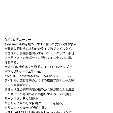
DJ/プロデューサー
1998年に活動を始め、生まれ育った愛する海や水辺
が背景に感じられる独自のライブ的プレイスタイル
で国内外、多種多様問わずイベント、クラブ、来日
アーティストのサポート、野外フェスティバル等、
活動する。
MIX CDは全作品某外資系レコードCDショップで
MIX CDチャート全て一位。
KAIKOO、casettateのレーベルからもリリース。
アパレル、飲食店等のコラボや選曲プロデュース等
いくつか手がける。
楽曲も地元の瀬戸内海の穏やかな波が聞こえる海沿
いの家でその時間の流れの様にマイペースに数曲リ
リースする。日々制作中。
今日もどこかの町や自然で、ムードを創る。
クリエイトクルーHOBO主宰。
SOM TAM CLUB,東西相會,kokua salon メンバ