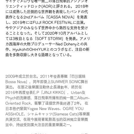
サイケでメロウな唯一無二の落日飛車的アジアンオ
リエンティッドロック(AOR)と評される。 2018年
には成熟した圧倒的な世界観を表現したバンドの代
表作となる2ndアルバム『CASSA NOVA』を発表
し、2019年にはFUJI ROCK FESTIVALに出演。
今やアジアのみならず世界中から熱烈な支持を受け
ることとなった。そして2020年10月アルバムとし
ては3枚目となる「SOFT STORM」を発表。アメリ
カ西海岸の大物プロデューサーNed Dohenyとの共
作、HyukohのOHHYUKとのコラボなど、注目の新
曲を多数収録し大きな話題となっている。
2009年成立於台北。2011年發表專輯『巴莎諾娃 
Bossa Nova』，同年即登上SUMMER SONIC舞台
演出。 在那之後樂團活動休止長達數年，終於在
2016年再度發表E.P『JINJI KIKKO』，Urban及
Phych的洗鍊感，落日飛車所擁有的獨一無二Album-
Oriented Rock，衝擊了這個世界後經過了2年。 在
日本他們曾與Yogee New Waves、OGRE YOU 
ASSHOLE、シャムキャッツ(Siamese Cats)等樂團
共演交流，在現今展現著氣勢高漲的亞洲獨立音樂圈
當中，持續受到廣大注目的重要樂團之一。