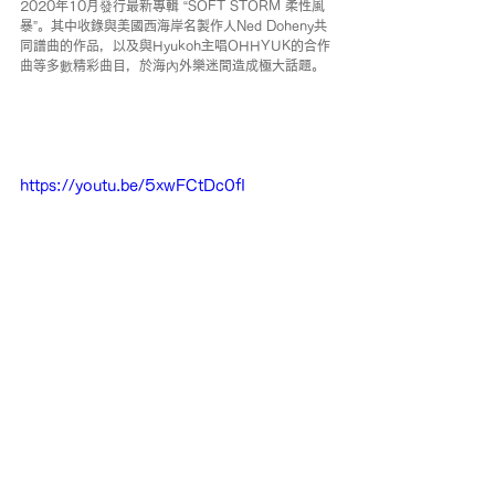
2020年10月發行最新專輯 “SOFT STORM 柔性風
暴”。其中收錄與美國西海岸名製作人Ned Doheny共
同譜曲的作品，以及與Hyukoh主唱OHHYUK的合作
曲等多數精彩曲目，於海內外樂迷間造成極大話題。
https://youtu.be/5xwFCtDc0fI