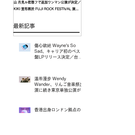
山 月見ル君想フで追加ワンマン公演が決定／
〈んoon〉を迎えた東京公演が開
KIKI 宣布將於 FUJI ROCK FESTIVAL 演出
自台灣的〈我是機車少女 I’mdifficu
翌日，在青山 月見ル君想フ舉行追加專場演出
演確定，攜手盟友〈んoon〉共演
最新記事
傷心欲絕 Wayne's So
Sad、キャリア初のベスト
盤LPリリース決定／台北
地下搖滾代表樂團 傷心欲
絕 Wayne's So Sad 首張
精選輯黑膠正式發行
溫蒂漫步 Wendy
Wander、りんご音楽祭出
演に続き東京単独公演が決
定／溫蒂漫步 Wendy
Wander 繼 Ringo Music
Festival 演出後，宣布東
香港出身ロンドン拠点の
京專場
SSW〈mui zyu〉広東語セ
ルフカヴァーアルバムLP
リリース＆来日ツアー決定
／mui zyu 廣東話自我翻唱