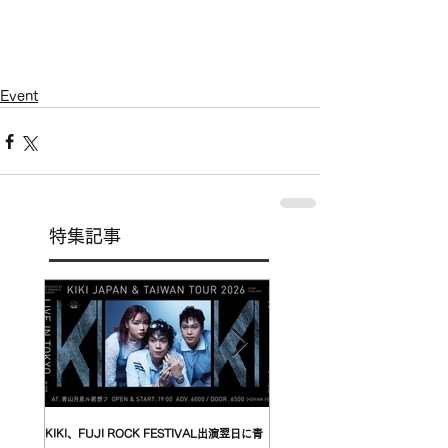
Event
特集記事
KIKI、FUJI ROCK FESTIVAL出演翌日に青
台湾発〈我是機車少女 I'mdifficul