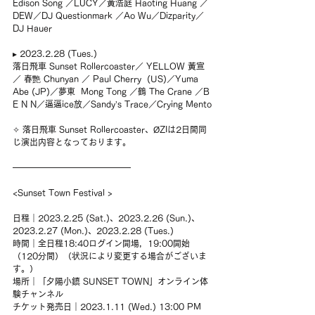
Edison Song ／LÜCY／黃浩庭 Haoting Huang ／
DEW／DJ Questionmark ／Ao Wu／Dizparity／ 
DJ Hauer
▸ 2023.2.28 (Tues.) 
落日飛車 Sunset Rollercoaster／ YELLOW 黃宣
／ 春艷 Chunyan ／ Paul Cherry  (US)／Yuma 
Abe (JP)／夢東  Mong Tong ／鶴 The Crane ／B 
E N N／逼逼ice放／Sandy’s Trace／Crying Mento
✧ 落日飛車 Sunset Rollercoaster、ØZIは2日間同
じ演出内容となっております。
━━━━━━━━━━━━━━
<Sunset Town Festival >
日程｜2023.2.25 (Sat.)、2023.2.26 (Sun.)、
2023.2.27 (Mon.)、2023.2.28 (Tues.) 
時間｜全日程18:40ログイン開場，19:00開始
（120分間）（状況により変更する場合がございま
す。）
場所｜「夕陽小鎮 SUNSET TOWN」オンライン体
験チャンネル
チケット発売日｜2023.1.11 (Wed.) 13:00 PM 