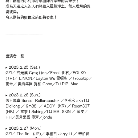
與世隔絕的小島即將舉辦陣容豪華的音樂祭！
成為天選之人的人們將踏入這篇淨土、無人理解的異
境彼岸。
令人期待的數位之旅即將發車！
┈┈┈┈┈┈┈┈┈┈
出演者一覧
▸ 2023.2.25 (Sat.) 
ØZI／ 許光漢 Greg Han／Fossil 化石／FOLK9 
(TH)／ LINION／Layton Wu 雷頓狗 ／Troubl3p／
龍米／ 美秀集團 狗柏 Gobo／DJ PIPI Mao
▸ 2023.2.26 (Sun.) 
落日飛車 Sunset Rollercoaster ／李英宏 aka DJ 
Didilong ／ 9m88  ／ ADOY  (KR) ／ Room307 
(HK) ／ 雷擎 L8ching／DJ MR. SKIN ／ 賴皮／
HH／美秀集團 修齊／jondu
▸ 2023.2.27 (Mon.) 
ØZI／ The fin.  (JP)／ 李權哲 Jerry Li ／ 宋柏緯 