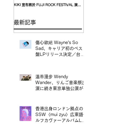
KIKI 宣布將於 FUJI ROCK FESTIVAL 演出
自台灣的〈我是機車少女 I’mdifficu
翌日，在青山 月見ル君想フ舉行追加專場演出
演確定，攜手盟友〈んoon〉共演
最新記事
傷心欲絕 Wayne's So
Sad、キャリア初のベスト
盤LPリリース決定／台北
地下搖滾代表樂團 傷心欲
絕 Wayne's So Sad 首張
精選輯黑膠正式發行
溫蒂漫步 Wendy
Wander、りんご音楽祭出
演に続き東京単独公演が決
定／溫蒂漫步 Wendy
Wander 繼 Ringo Music
Festival 演出後，宣布東
香港出身ロンドン拠点の
京專場
SSW〈mui zyu〉広東語セ
ルフカヴァーアルバムLP
リリース＆来日ツアー決定
／mui zyu 廣東話自我翻唱
專輯 LP 發行及日本巡演決