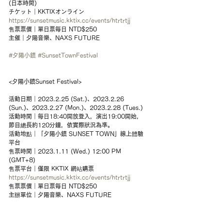
(日本時間)
チケット｜KKTIXオンライン 
https://sunsetmusic.kktix.cc/events/htrtrtjj
售票票價｜單日票每日 NTD$250
主催｜夕陽音樂、NAXS FUTURE
#夕陽小鎮
#SunsetTownFestival
<夕陽小鎮Sunset Festival>
活動日期｜2023.2.25 (Sat.)、2023.2.26 
(Sun.)、2023.2.27 (Mon.)、2023.2.28 (Tues.) 
活動時間｜每日18:40開放登入，演出19:00開始，
節目總長約120分鐘，依實際狀況為準。
活動地點｜「夕陽小鎮 SUNSET TOWN」線上體驗
平台
售票時間｜2023.1.11 (Wed.) 12:00 PM 
(GMT+8)
售票平台｜僅限 KKTIX 網站購票 
https://sunsetmusic.kktix.cc/events/htrtrtjj
售票票價｜單日票每日 NTD$250
主辦單位｜夕陽音樂、NAXS FUTURE