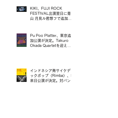
定
KIKI、FUJI ROCK
FESTIVAL出演翌日に青
山 月見ル君想フで追加ワ
ンマン公演が決定／KIKI
宣布將於 FUJI ROCK
FESTIVAL 演出翌日，在
Pu Poo Platter、東京追
青山 月見ル君想フ舉行追
加公演が決定。Takuro
加專場演出
Okada Quartetを迎え、
青山月見ル君想フに出演。
インドネシア発サイケデリ
ックポップ〈Rimba〉、初
来日公演が決定。対バンに
ポップマエストロ「沖井礼
二グループ」。／印尼迷幻
流行樂團〈Rimba〉首度日
本公演確定，將與流行音樂
大師「沖井禮二 Group」
jizue、20周年アルバム
同台演出。
『orbis』リリースツアー
台北・香港公演開催決定／