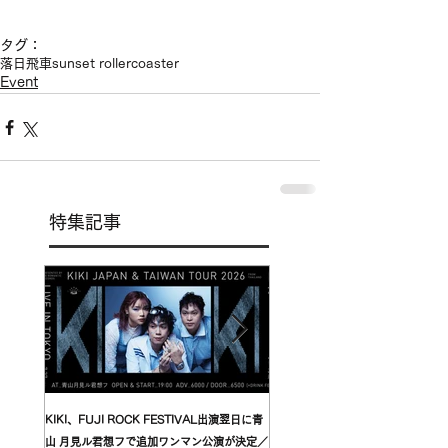
タグ：
落日飛車
sunset rollercoaster
Event
特集記事
KIKI、FUJI ROCK FESTIVAL出演翌日に青
台湾発〈我是機車少女 I'mdifficul
山 月見ル君想フで追加ワンマン公演が決定／
〈んoon〉を迎えた東京公演が開