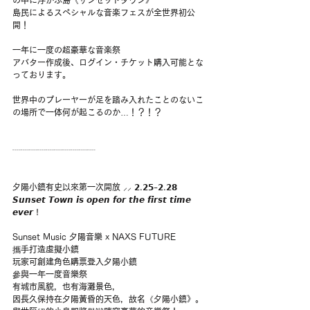
の中に浮かぶ島《サンセットタウン》
島民によるスペシャルな音楽フェスが全世界初公
開！
一年に一度の超豪華な音楽祭
アバター作成後、ログイン・チケット購入可能とな
っております。
世界中のプレーヤーが足を踏み入れたことのないこ
の場所で一体何が起こるのか…！？！？
┈┈┈┈┈┈┈┈┈┈
夕陽小鎮有史以來第一次開放 ⸝⸝ 𝟮.𝟮𝟱-𝟮.𝟮𝟴
𝙎𝙪𝙣𝙨𝙚𝙩 𝙏𝙤𝙬𝙣 𝙞𝙨 𝙤𝙥𝙚𝙣 𝙛𝙤𝙧 𝙩𝙝𝙚 𝙛𝙞𝙧𝙨𝙩 𝙩𝙞𝙢𝙚 
𝙚𝙫𝙚𝙧 !
Sunset Music 夕陽音樂 x NAXS FUTURE 
攜手打造虛擬小鎮
玩家可創建角色購票登入夕陽小鎮 
參與一年一度音樂祭
有城市風貌，也有海灘景色，
因長久保持在夕陽黃昏的天色，故名《夕陽小鎮》。