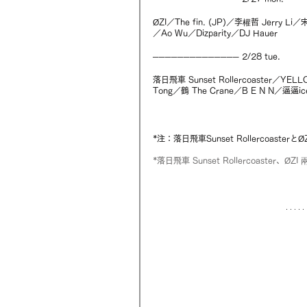
ØZI／The fin. (JP)／李權哲 Jerry L
／Ao Wu／Dizparity／DJ Hauer
────────────── 2/28 tue.
落日飛車 Sunset Rollercoaster／YEL
Tong／鶴 The Crane／B E N N／逼逼ice
*注：落日飛車Sunset Rollercoas
*落日飛車 Sunset Rollercoaster、