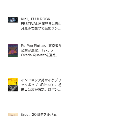
mui zyu 廣東話自我翻唱專
輯 LP 發行及日本巡演決定
KIKI、FUJI ROCK
FESTIVAL出演翌日に青山
月見ル君想フで追加ワンマ
ン公演が決定／KIKI 宣布將
於 FUJI ROCK FESTIVAL
演出翌日，在青山 月見ル君
Pu Poo Platter、東京追加
想フ舉行追加專場演出
公演が決定。Takuro
Okada Quartetを迎え、青
山月見ル君想フに出演。
インドネシア発サイケデリ
ックポップ〈Rimba〉、初
来日公演が決定。対バンに
ポップマエストロ「沖井礼
二グループ」。／印尼迷幻
流行樂團〈Rimba〉首度日
本公演確定，將與流行音樂
大師「沖井禮二 Group」同
jizue、20周年アルバム