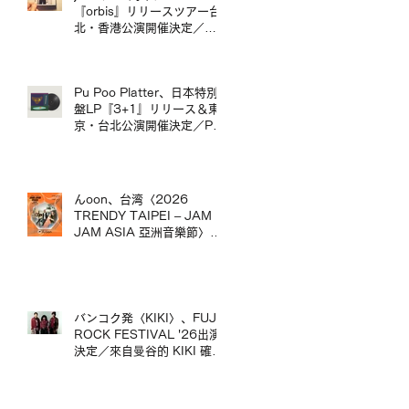
台演出。
『orbis』リリースツアー台
北・香港公演開催決定／
jizue 20週年專輯《orbis》
發行巡演台北・香港場確定
Pu Poo Platter、日本特別
盤LP『3+1』リリース＆東
京・台北公演開催決定／Pu
Poo Platter 日本特別盤黑膠
《3+1》發行＆東京・台北
公演舉辦
んoon、台湾〈2026
TRENDY TAIPEI – JAM
JAM ASIA 亞洲音樂節〉出
演決定／んoon 確定出演台
灣〈2026 TRENDY
TAIPEI – JAM JAM ASIA
亞洲音樂節〉
バンコク発〈KIKI〉、FUJI
ROCK FESTIVAL '26出演
決定／來自曼谷的 KIKI 確定
出演 FUJI ROCK
FESTIVAL '26