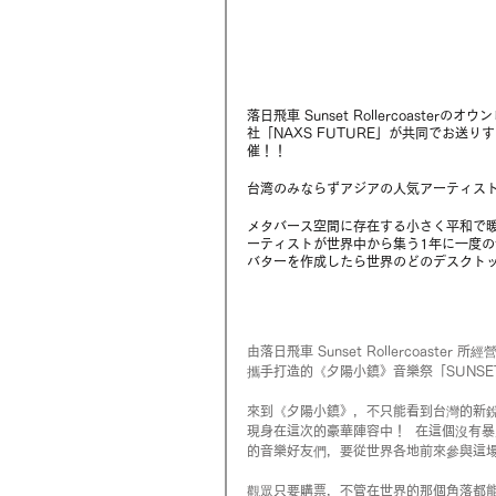
落日飛車 Sunset Rollercoaste
社「NAXS FUTURE」が共同でお送り
催！！
台湾のみならずアジアの人気アーティストも多
メタバース空間に存在する小さく平和で
ーティストが世界中から集う1年に一度の
バターを作成したら世界のどのデスクト
由落日飛車 Sunset Rollercoast
攜手打造的《夕陽小鎮》音樂祭「SUNSET
來到《夕陽小鎮》，不只能看到台灣的新銳音樂
現身在這次的豪華陣容中！  在這個沒有
的音樂好友們，要從世界各地前來參與這場
觀眾只要購票，不管在世界的那個角落都