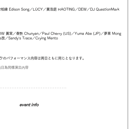
i／宋柏緯 Edison Song／LÜCY／黃浩庭 HAOTING／DEW／DJ QuestionMark
LOW 黃宣／春艷 Chunyan／Paul Cherry (US)／Yuma Abe (JP)／夢東 Mong 
放／Sandy’s Trace／Crying Mento
terとØZI’のパフォーマンス内容は両日ともに同じとなります。
ØZI 兩日為同樣演出內容
event info