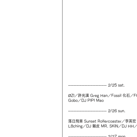
────────────── 2/25 sat.
ØZI／許光漢 Greg Han／Fossil 化石／
Gobo／DJ PIPI Mao
────────────── 2/26 sun.
落日飛車 Sunset Rollercoaster／李英宏 A
L8ching／DJ 賴皮 MR. SKIN／DJ H
────────────── 2/27 mon.