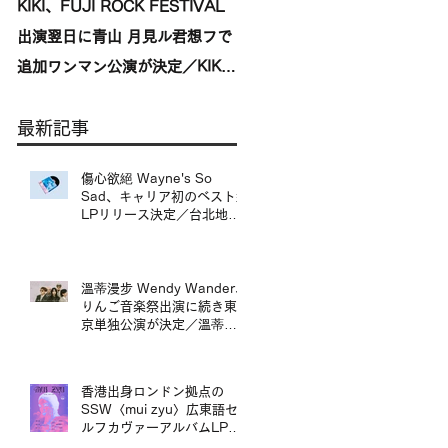
KIKI、FUJI ROCK FESTIVAL
台湾発〈我是機車少女
出演翌日に青山 月見ル君想フで
I'mdifficult〉、盟友〈んoon〉
追加ワンマン公演が決定／KIKI
を迎えた東京公演が開催決定／
宣布將於 FUJI ROCK
來自台灣的〈我是機車少女
最新記事
FESTIVAL 演出翌日，在青山
I’mdifficult〉東京公演確定，
月見ル君想フ舉行追加專場演出
手盟友〈んoon〉共演
傷心欲絕 Wayne's So
Sad、キャリア初のベスト盤
LPリリース決定／台北地下
搖滾代表樂團 傷心欲絕
Wayne's So Sad 首張精選
輯黑膠正式發行
溫蒂漫步 Wendy Wander、
りんご音楽祭出演に続き東
京単独公演が決定／溫蒂漫
步 Wendy Wander 繼
Ringo Music Festival 演出
後，宣布東京專場
香港出身ロンドン拠点の
SSW〈mui zyu〉広東語セ
ルフカヴァーアルバムLPリ
リース＆来日ツアー決定／