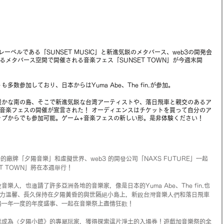
rのオウンレーベルである「SUNSET MUSIC」と新進気鋭のメタバース、web3の開発会
するメタバース空間で開催される音楽フェス「SUNSET TOWN」が今週末開
数参加しており、日本からはYuma Abe、The fin.が参加。
暖かな南の島、そこで新進気鋭な台湾アーティストや、落日飛車と親交のあるア
音楽フェスの開催が宣言された！ オーディエンスはチケットを買って自分のア
ップからでも参加可能。ゲーム+音楽フェスの新しい形。是非体験ください！
er 所經營的廠牌「夕陽音樂」和虛擬世界、web3 的開發公司「NAXS FUTURE」一起
 TOWN」將在本週舉行！ 
人，也邀請了許多亞洲各地的音樂家，像是日本的Yuma Abe、The fin.也
暴力溫馨、長久保持在夕陽黃昏的與世隔絕小島上，新銳台灣音樂人們和落日飛車
一年一度的年度盛事、一起在音樂祭上盡情狂歡！  
能成為《夕陽小鎮》的專屬玩家，獲得探索這片淨土的入場券！遊戲加音樂祭的全