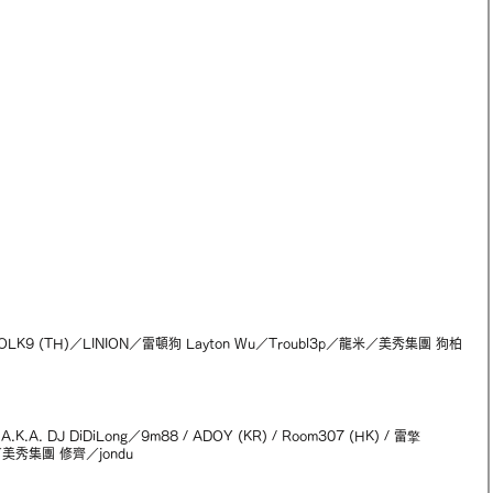
FOLK9 (TH)／LINION／雷頓狗 Layton Wu／Troubl3p／龍米／美秀集團 狗柏 
.K.A. DJ DiDiLong／9m88 / ADOY (KR) / Room307 (HK) / 雷擎 
H／美秀集團 修齊／jondu