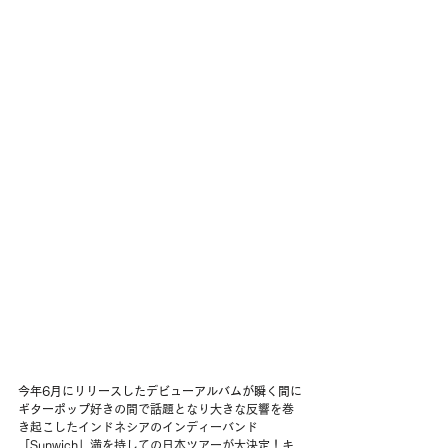
今年6月にリリースしたデビューアルバムが瞬く間に
ギターポップ
好きの間で話題となり大きな反響を巻
き起こしたインドネシアのインディーバンド
「Sunwich」満を持しての日本ツアーが大決定！
キ