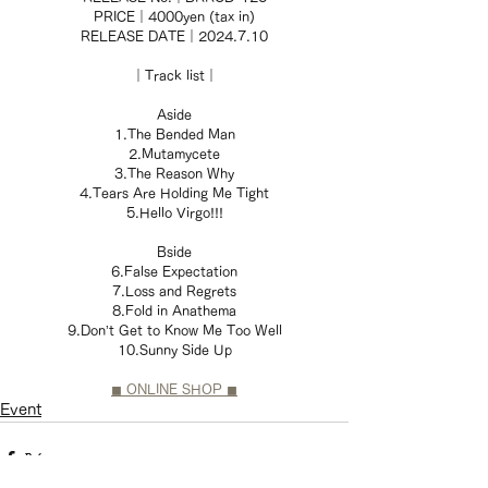
PRICE｜4000yen (tax in)
RELEASE DATE｜2024.7.10
｜Track list｜
Aside
1.The Bended Man
2.Mutamycete
3.The Reason Why
4.Tears Are Holding Me Tight
5.Hello Virgo!!!
Bside
6.False Expectation
7.Loss and Regrets
8.Fold in Anathema
9.Don’t Get to Know Me Too Well
10.Sunny Side Up
◼︎ ONLINE SHOP ◼︎
Event