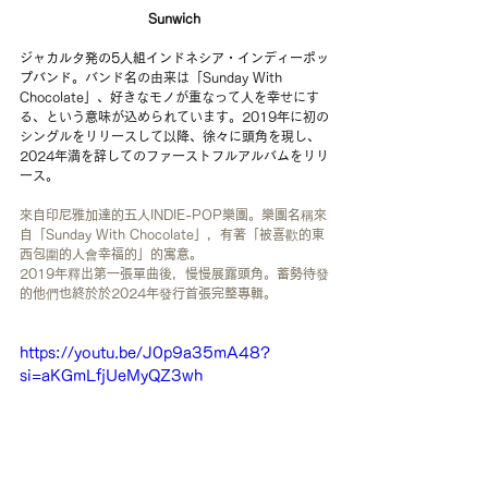
Sunwich
ジャカルタ発の5人組インドネシア・インディーポッ
プバンド。
バンド名の由来は「Sunday With 
Chocolate」、好きなモノが重なって人を幸せにす
る、という意味が込められています。2019年に初の
シングルをリリースして以降、徐々に頭角を現し、
2024年満を辞してのファーストフルアルバムをリリ
ース。
來自印尼雅加達的五人INDIE-POP樂團。樂團名稱來
自「Sunday With Chocolate」，有著「被喜歡的東
西包圍的人會幸福的」的寓意。
2019年釋出第一張單曲後，慢慢展露頭角。蓄勢待發
的他們也終於於2024年發行首張完整專輯。
https://youtu.be/J0p9a35mA48?
si=aKGmLfjUeMyQZ3wh