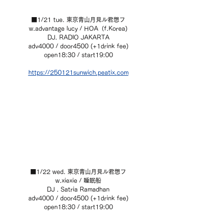
■1/21 tue. 東京青山月見ル君想フ
w.advantage lucy / HOA（f.Korea)
DJ. RADIO JAKARTA
adv4000 / door4500 (+1drink fee)
open18:30 / start19:00
https://250121sunwich.peatix.
com
■1/22 wed. 東京青山月見ル君想フ
w.xiexie / 睡眠船
DJ . Satria Ramadhan
adv4000 / door4500 (+1drink fee)
open18:30 / start19:00