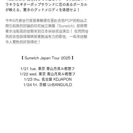
ラキラなギターポップサウンドに芯のあるボーカル
が映える、
驚きのグッドメロディを体感せよ！
今年6月甫發行首張專輯便在喜歡吉他POP的粉絲之
間引起熱烈討論的印尼獨立樂團「Sunwich」即將帶
著水漲船高的聲勢來到日本舉辦巡迴演出！ 在閃閃發
亮的吉他旋律裡映照著飽滿有力的歌聲，一起來體驗
令人驚艷的好旋律吧！
【 Sunwich Japan Tour 2025 】
1/21 tue. 東京 青山月見ル君想フ
1/22 wed. 東京 青山月見ル君想フ
1/23 thu. 名古屋 KDJAPON
1/24 fri. 京都 UrBANGUILD