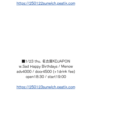
https://250122sunwich.peatix.
com
■1/23 thu. 名古屋KDJAPON
w.Sad Happy Birthdays / Menow
adv4000 / door4500 (+1drink fee)
open18:30 / start19:00
https://250123sunwich.peatix.
com