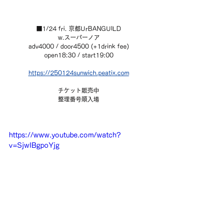
■1/24 fri. 京都UrBANGUILD
w.スーパーノア
adv4000 / door4500 (+1drink fee)
open18:30 / start19:00
https://250124sunwich.peatix.
com
チケット販売中
整理番号順入場
https://www.youtube.com/watch?
v=SjwIBgpoYjg