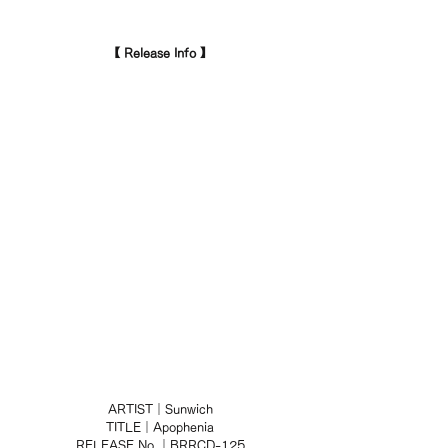
【 Release Info 】
ARTIST｜Sunwich
TITLE｜Apophenia
RELEASE No.｜BRRCD-125