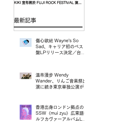
KIKI 宣布將於 FUJI ROCK FESTIVAL 演出
自台灣的〈我是機車少女 I’mdifficu
翌日，在青山 月見ル君想フ舉行追加專場演出
演確定，攜手盟友〈んoon〉共演
最新記事
傷心欲絕 Wayne's So
Sad、キャリア初のベスト
盤LPリリース決定／台北
地下搖滾代表樂團 傷心欲
絕 Wayne's So Sad 首張
精選輯黑膠正式發行
溫蒂漫步 Wendy
Wander、りんご音楽祭出
演に続き東京単独公演が決
定／溫蒂漫步 Wendy
Wander 繼 Ringo Music
Festival 演出後，宣布東
香港出身ロンドン拠点の
京專場
SSW〈mui zyu〉広東語セ
ルフカヴァーアルバムLP
リリース＆来日ツアー決定
／mui zyu 廣東話自我翻唱
專輯 LP 發行及日本巡演決