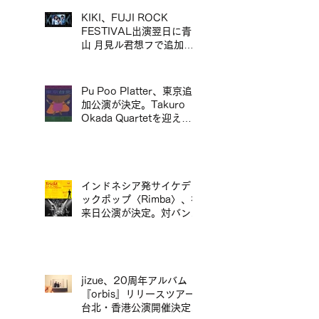
定
KIKI、FUJI ROCK
FESTIVAL出演翌日に青
山 月見ル君想フで追加ワ
ンマン公演が決定／KIKI
宣布將於 FUJI ROCK
FESTIVAL 演出翌日，在
Pu Poo Platter、東京追
青山 月見ル君想フ舉行追
加公演が決定。Takuro
加專場演出
Okada Quartetを迎え、
青山月見ル君想フに出演。
インドネシア発サイケデリ
ックポップ〈Rimba〉、初
来日公演が決定。対バンに
ポップマエストロ「沖井礼
二グループ」。／印尼迷幻
流行樂團〈Rimba〉首度日
本公演確定，將與流行音樂
大師「沖井禮二 Group」
jizue、20周年アルバム
同台演出。
『orbis』リリースツアー
台北・香港公演開催決定／