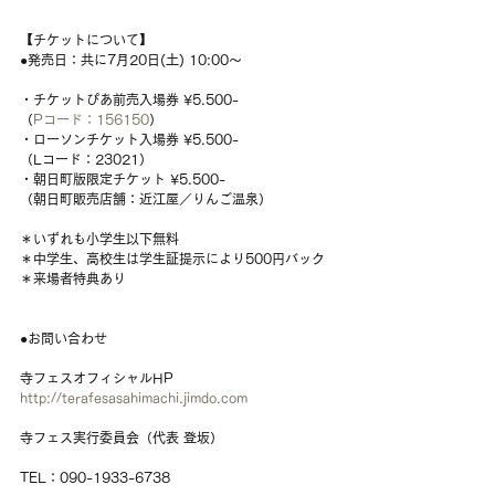
【チケットについて】
●発売日：共に7月20日(土) 10:00〜
・チケットぴあ前売入場券 ¥5.500-
（
Pコード：156150
）
・ローソンチケット入場券 ¥5.500-
（Lコード：23021）
・朝日町版限定チケット ¥5.500-
（朝日町販売店舗：近江屋／りんご温泉）
＊いずれも小学生以下無料
＊中学生、高校生は学生証提示により500円バック
＊来場者特典あり
●お問い合わせ
寺フェスオフィシャルHP
http://terafesasahimachi.jimdo.com
寺フェス実行委員会（代表 登坂）
TEL：090-1933-6738