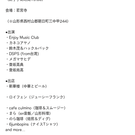
会場：若宮寺
（※山形県西村山郡朝日町三中甲244）
●出演
・Enjoy Music Club
・カネコアヤノ
・鈴木茂＆ハックルバック
・DSPS (from台湾)
・メガマサヒデ
・登坂高典
・登坂尚高
●出店
・新華楼（中華とビール）
・ロイフェン（ジューシーフランク）
・cafe culmino（珈琲＆スムージー）
・まら（ex音飯／山形料理）
・のら珈琲（焙煎＆ディグ）
・6jumbopins（ナイスTシャツ）
and more…