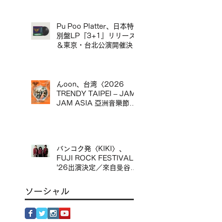
jizue 20週年專輯
《orbis》發行巡演台北・
香港場確定
Pu Poo Platter、日本特
別盤LP『3+1』リリース
＆東京・台北公演開催決定
／Pu Poo Platter 日本特
別盤黑膠《3+1》發行＆
東京・台北公演舉辦
んoon、台湾〈2026
TRENDY TAIPEI – JAM
JAM ASIA 亞洲音樂節〉
出演決定／んoon 確定出
演台灣〈2026 TRENDY
TAIPEI – JAM JAM
ASIA 亞洲音樂節〉
バンコク発〈KIKI〉、
FUJI ROCK FESTIVAL
'26出演決定／來自曼谷的
KIKI 確定出演 FUJI
ROCK FESTIVAL '26
ソーシャル