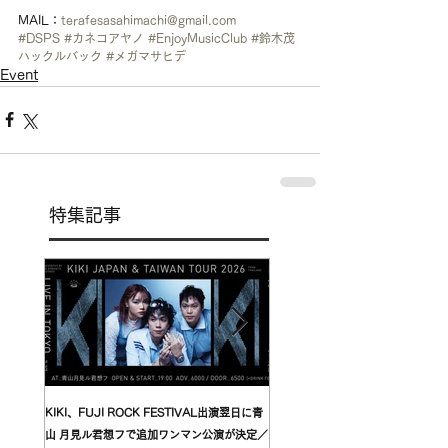
MAIL：
terafesasahimachi@gmail.com
#DSPS
#カネコアヤノ
#EnjoyMusicClub
#鈴木茂
ハックルバック
#メガマサヒデ
Event
特集記事
KIKI、FUJI ROCK FESTIVAL出演翌日に青
台湾発〈我是機車少女 I'mdifficul
山 月見ル君想フで追加ワンマン公演が決定／
〈んoon〉を迎えた東京公演が開