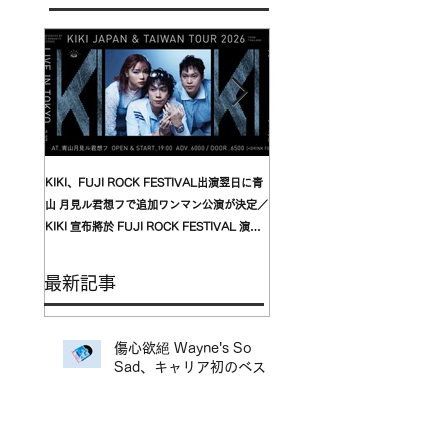
KIKI、FUJI ROCK FESTIVAL出演翌日に青
台湾発〈我是機車少女 I'mdifficul
山 月見ル君想フで追加ワンマン公演が決定／
〈んoon〉を迎えた東京公演が開
KIKI 宣布將於 FUJI ROCK FESTIVAL 演出
自台灣的〈我是機車少女 I’mdifficu
翌日，在青山 月見ル君想フ舉行追加專場演出
演確定，攜手盟友〈んoon〉共演
最新記事
傷心欲絕 Wayne's So
Sad、キャリア初のベスト
盤LPリリース決定／台北
地下搖滾代表樂團 傷心欲
絕 Wayne's So Sad 首張
精選輯黑膠正式發行