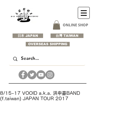
ONLINE SHOP
日本 JAPAN
台灣 TAIWAN
OVERSEAS SHIPPING
8/15-17 VOOID a.k.a. 洪申豪BAND
(f.taiwan) JAPAN TOUR 2017