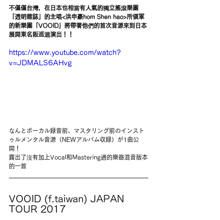
不僅僅台灣，在日本也相當有人氣的獨立搖滾樂團
「透明雜誌」的主唱<洪申豪hom Shen hao>所領軍
的新樂團「VOOID」將帶著他們的首次音源來到日本
展開東名阪巡迴演出！！
https://www.youtube.com/watch?
v=JDMALS6AHvg
なんとボーカル録音前、マスタリング前のインスト
ゥルメンタル音源（NEWアルバム収録）が1曲公
開！
露出了沒有加上Vocal和Mastering過的樂器混音版本
的一首
VOOID (f.taiwan) JAPAN 
TOUR 2017