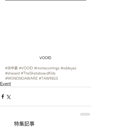
VOOID 
#洪申豪
#VOOID
#Homecomings
#oddeyes
#shesaid
#TheSkateboardKids
#MONONOAWARE
#TAWINGS
Event
特集記事