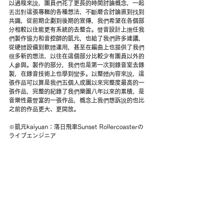
以過程來說，團員們花了更長的時間討論概念，一起
丟出對這張專輯的各種想法，不斷磨合討論直到找到
共識，從前期企劃到後期的宣傳，我們希望在各個部
分相較以往能更有系統的去整合。聲音設計上擔任我
們製作協力和音控師的凱元，也給了我們許多建議，
從硬體設備到軟體運用，甚至在編曲上也提供了我們
很多新的想法，以往在這個部分比較少有團員以外的
人參與。製作的部分，我們也是第一次到錄音室去錄
製，在錄音技術上也學到蠻多。以整體內容來說，這
張作品可以算是我們五個人成團以來完整度最高的一
張作品，完整的紀錄了我們樂團八年以來的累積，是
音樂性最豐富的一張作品，概念上我們想訴說的也比
之前的作品更大、更開放。
※凱元kaiyuan：落日飛車Sunset Rollercoasterの
ライブエンジニア