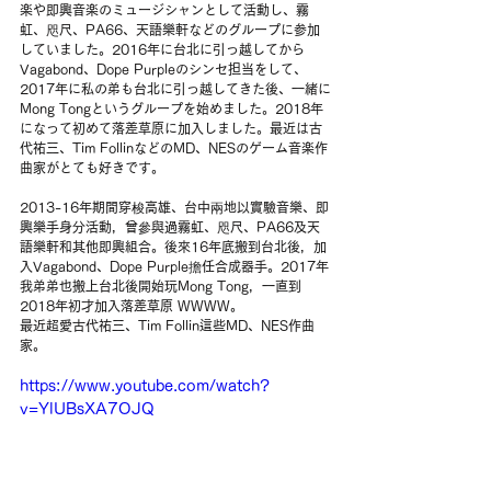
楽や即興音楽のミュージシャンとして活動し、霧
虹、咫尺、PA66、天語樂軒などのグループに参加
していました。2016年に台北に引っ越してから
Vagabond、Dope Purpleのシンセ担当をして、
2017年に私の弟も台北に引っ越してきた後、一緒に
Mong Tongというグループを始めました。2018年
になって初めて落差草原に加入しました。最近は古
代祐三、Tim FollinなどのMD、NESのゲーム音楽作
曲家がとても好きです。
2013-16年期間穿梭高雄、台中兩地以實驗音樂、即
興樂手身分活動，曾參與過霧虹、咫尺、PA66及天
語樂軒和其他即興組合。後來16年底搬到台北後，加
入Vagabond、Dope Purple擔任合成器手。2017年
我弟弟也搬上台北後開始玩Mong Tong，一直到
2018年初才加入落差草原 WWWW。
最近超愛古代祐三、Tim Follin這些MD、NES作曲
家。
https://www.youtube.com/watch?
v=YlUBsXA7OJQ