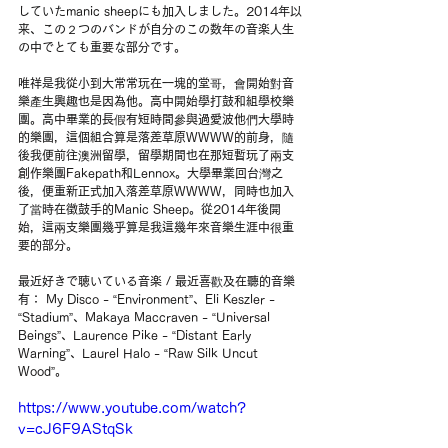
していたmanic sheepにも加入しました。2014年以
来、この２つのバンドが自分のこの数年の音楽人生
の中でとても重要な部分です。
唯祥是我從小到大常常玩在一塊的堂哥，會開始對音
樂產生興趣也是因為他。高中開始學打鼓和組學校樂
團。高中畢業的長假有短時間參與過愛波他們大學時
的樂團，這個組合算是落差草原WWWW的前身，隨
後我便前往澳洲留學，留學期間也在那短暫玩了兩支
創作樂團Fakepath和Lennox。大學畢業回台灣之
後，便重新正式加入落差草原WWWW，同時也加入
了當時在徵鼓手的Manic Sheep。從2014年後開
始，這兩支樂團幾乎算是我這幾年來音樂生涯中很重
要的部分。
最近好きで聴いている音楽 / 最近喜歡及在聽的音樂
有： My Disco - “Environment”、Eli Keszler - 
“Stadium”、Makaya Maccraven - “Universal 
Beings”、Laurence Pike - “Distant Early 
Warning”、Laurel Halo - “Raw Silk Uncut 
Wood”。
https://www.youtube.com/watch?
v=cJ6F9AStqSk