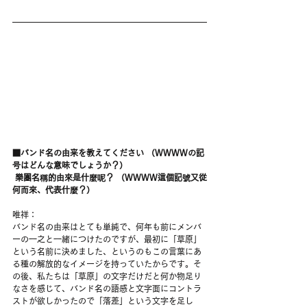
■バンド名の由来を教えてください （WWWWの記
号はどんな意味でしょうか？）
樂團名稱的由來是什麼呢？ （WWWW這個記號又從
何而來、代表什麼？）
唯祥：
バンド名の由来はとても単純で、何年も前にメンバ
ーの一之と一緒につけたのですが、最初に「草原」
という名前に決めました、というのもこの言葉にあ
る種の解放的なイメージを持っていたからです。そ
の後、私たちは「草原」の文字だけだと何か物足り
なさを感じて、バンド名の語感と文字面にコントラ
ストが欲しかったので「落差」という文字を足し