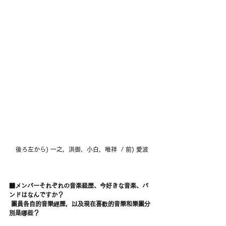
 後ろ左から) 一之，洪御，小白，唯祥  / 前) 愛波
■メンバーそれぞれの音楽経歴、今好きな音楽、バ
ンドはなんですか？
 團員各自的音樂經歷，以及現在喜歡的音樂和樂團分
別是哪些？