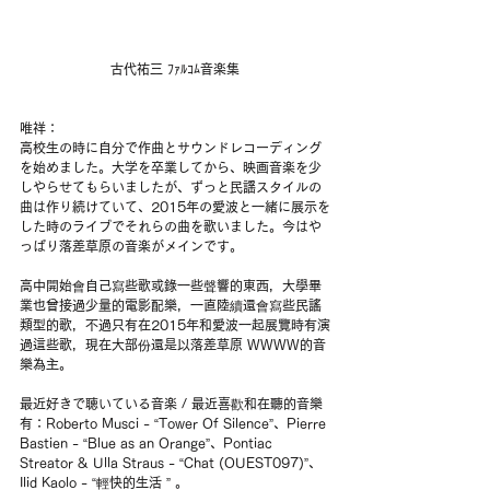
古代祐三 ﾌｧﾙｺﾑ音楽集
唯祥：
高校生の時に自分で作曲とサウンドレコーディング
を始めました。大学を卒業してから、映画音楽を少
しやらせてもらいましたが、ずっと民謡スタイルの
曲は作り続けていて、2015年の愛波と一緒に展示を
した時のライブでそれらの曲を歌いました。今はや
っぱり落差草原の音楽がメインです。
高中開始會自己寫些歌或錄一些聲響的東西，大學畢
業也曾接過少量的電影配樂，一直陸續還會寫些民謠
類型的歌，不過只有在2015年和愛波一起展覽時有演
過這些歌，現在大部份還是以落差草原 WWWW的音
樂為主。
最近好きで聴いている音楽 / 最近喜歡和在聽的音樂
有：Roberto Musci - “Tower Of Silence”、Pierre 
Bastien - “Blue as an Orange”、Pontiac 
Streator & Ulla Straus - “Chat (OUEST097)”、
Ilid Kaolo - “輕快的生活 ” 。