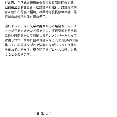
有畫面，在正式碰樂器前會有很長時間的開會討論，
但都是全部的團員會一起討論同步進行，討論好架構
會互相先在電腦上編輯，練團時再慢慢修整建構，最
近越來越覺得很像在蓋房子了。
曲によって、先に文字の要素がある場合や、先にイ
メージがある場合など様々です。実際楽器を使う前
に長い時間をかけて討論します。メンバーみんなで
討論しつつ、同時に曲の骨組みをそれぞれDAWで編
集して、実際スタジオで演奏しながらじっくり修正
を重ねていきます。家を建てるプロセスに近いと思
うこともあります。
 小白 (Drum)