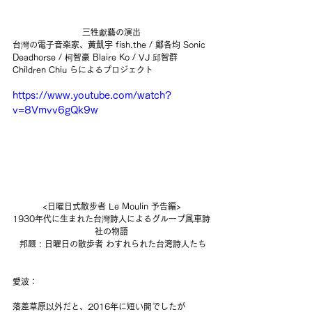
三牲獻藝の演出
台灣の電子音楽家、黃凱宇 fish.the / 鄭各均 Sonic 
Deadhorse / 柯智豪 Blaire Ko / VJ 邱智群 
Children Chiu らによるプロジェクト
https://www.youtube.com/watch?
v=8Vmvv6gQk9w
<日曜日式散步者 Le Moulin 予告編>
1930年代に生まれた台灣詩人によるグループ風車詩
社の物語
 邦題 : 日曜日の散歩者 わすれられた台湾詩人たち
愛波：
落差草原以外だと、2016年に短い間でしたが