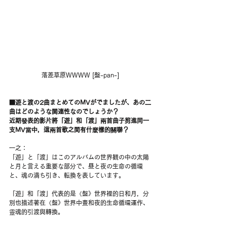
落差草原WWWW [盤-pan-] 
■遊と渡の2曲まとめてのMVがでましたが、あの二
曲はどのような関連性なのでしょうか？
近期發表的影片將「遊」和「渡」兩首曲子剪進同一
支MV當中，這兩首歌之間有什麼樣的關聯？
一之：
「遊」と「渡」はこのアルバムの世界観の中の太陽
と月と言える重要な部分で、昼と夜の生命の循環
と、魂の満ち引き、転換を表しています。
「遊」和「渡」代表的是《盤》世界裡的日和月，分
別也描述著在《盤》世界中晝和夜的生命循環運作、
靈魂的引渡與轉換。