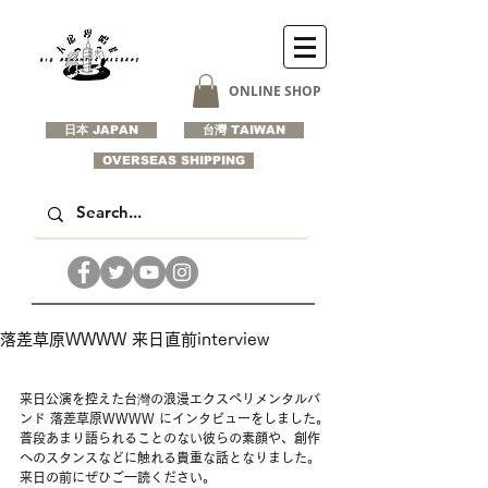
ONLINE SHOP
日本 JAPAN
台灣 TAIWAN
OVERSEAS SHIPPING
落差草原WWWW 来日直前interview
来日公演を控えた台灣の浪漫エクスペリメンタルバ
ンド 落差草原WWWW にインタビューをしました。
普段あまり語られることのない彼らの素顔や、創作
へのスタンスなどに触れる貴重な話となりました。
来日の前にぜひご一読ください。