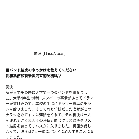
愛波 (Bass,Vocal)
■バンド結成のきっかけを教えてください
能和我們談談樂團成立的契機嗎？
愛波：
私が大学生の時に大学で一つのバンドを組みまし
た。大学4年生の時にメンバーの事情があってドラマ
ーが抜けたので、学校の生協にドラマー募集のチラ
シを貼りました。そして同じ学校だった唯祥がこの
チラシをみてすぐに連絡をくれて、その後彼は一之
を連れてきて私とその時私と同じクラスのギタリス
ト維尼を誘ってリハスタに入りました。何回か話し
合って、彼らは2人一緒にバンドに加入することにな
りました。