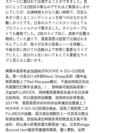
ステージに選ばれて出演することができました。自
分にとっては2回目の事なのでそれほど緊張はしませ
んでしたが、出演時間もかなり遅い時間で、天気も
あまり良くなくコンディションを保つのはなかなか
難しかったです。日本のステージスタッフはとても
プロフェッショナルで驚きました。タイムキープも
とても厳格でした。2回のライブ共に、成果や反響は
期待していた通りで、落差草原は投票では選ばれま
せんでしたが、我々が日本の音楽シーンを体験し、
今後日本に向けての活動の上で非常に重要なライブ
でしたし、自分の人生においてもとても重要なライ
ブと言えると思います。
樂團中我是有參加過兩次ROOKIE A GO-GO的成
員。第一次是2014年與Manic Sheep去的（隔年贏
得票選登上了Red Marquee舞台，不過當時我正在當
兵便請代打樂手去演出。），那時候可能因為是第一
次參加FUJIROCK，同時兼具著樂迷及首次在日本演
出的角色，所以感覺特別興奮，但同時也非常緊張。
2017年，落差草原WWWWW很幸運的也獲選上了
ROOKIE A GO-GO的演出機會，成為了我的第二次
FUJIROCK體驗，這次演出相較於上一次而言比較沒
有那麼緊張，但因為演出時間非常的晚並且天氣不是
很好，所以身心狀態其實比較疲憊一點。日本的stage
及sound tech都非常嚴謹和專業，讓人驚艷，當然