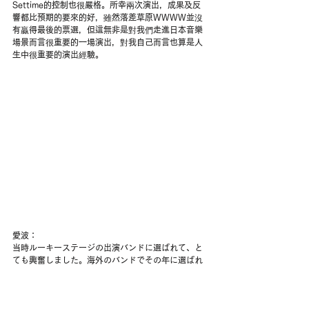
Settime的控制也很嚴格。所幸兩次演出，成果及反
響都比預期的要來的好，雖然落差草原WWWW並沒
有贏得最後的票選，但這無非是對我們走進日本音樂
場景而言很重要的一場演出，對我自己而言也算是人
生中很重要的演出經驗。
愛波：
当時ルーキーステージの出演バンドに選ばれて、と
ても興奮しました。海外のバンドでその年に選ばれ
たのは私たちだけでした。ただ、その日出番の時間
が夜中の3時ごろでしたが、そんなに遅い時間でも多
くの台湾から来た人たちが応援してくれてました。