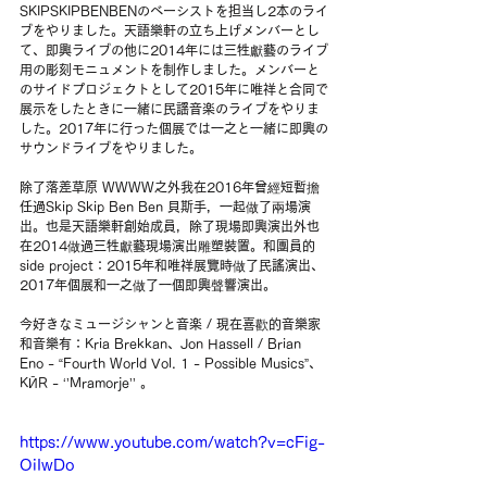
SKIPSKIPBENBENのベーシストを担当し2本のライ
ブをやりました。天語樂軒の立ち上げメンバーとし
て、即興ライブの他に2014年には三牲獻藝のライブ
用の彫刻モニュメントを制作しました。メンバーと
のサイドプロジェクトとして2015年に唯祥と合同で
展示をしたときに一緒に民謡音楽のライブをやりま
した。2017年に行った個展では一之と一緒に即興の
サウンドライブをやりました。
除了落差草原 WWWW之外我在2016年曾經短暫擔
任過Skip Skip Ben Ben 貝斯手，一起做了兩場演
出。也是天語樂軒創始成員，除了現場即興演出外也
在2014做過三牲獻藝現場演出雕塑裝置。和團員的
side project：2015年和唯祥展覽時做了民謠演出、
2017年個展和一之做了一個即興聲響演出。
今好きなミュージシャンと音楽 / 現在喜歡的音樂家
和音樂有：Kria Brekkan、Jon Hassell / Brian 
Eno - “Fourth World Vol. 1 - Possible Musics”、
KӢR - ‘’Mramorje’’ 。
https://www.youtube.com/watch?v=cFig-
OiIwDo