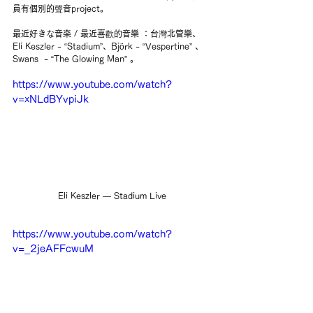
員有個別的聲音project。
最近好きな音楽 / 最近喜歡的音樂 ：台灣北管樂、
Eli Keszler - “Stadium”、Björk - “Vespertine” 、
Swans  - “The Glowing Man” 。
https://www.youtube.com/watch?
v=xNLdBYvpiJk
Eli Keszler — Stadium Live
https://www.youtube.com/watch?
v=_2jeAFFcwuM