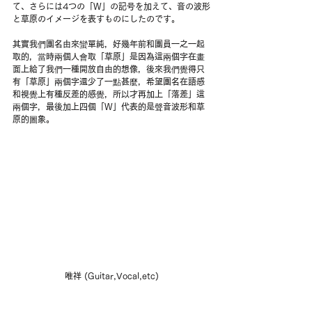
て、さらには4つの「W」の記号を加えて、音の波形
と草原のイメージを表すものにしたのです。
其實我們團名由來蠻單純，好幾年前和團員一之一起
取的，當時兩個人會取「草原」是因為這兩個字在畫
面上給了我們一種開放自由的想像，後來我們覺得只
有「草原」兩個字還少了一點甚麼，希望團名在語感
和視覺上有種反差的感覺，所以才再加上「落差」這
兩個字，最後加上四個「W」代表的是聲音波形和草
原的圖象。
唯祥 (Guitar,Vocal,etc)