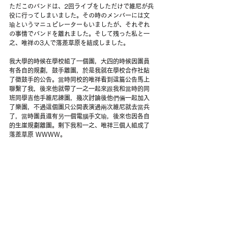
ただこのバンドは、2回ライブをしただけで維尼が兵
役に行ってしまいました。その時のメンバーには文
瑜というマニュピレーターもいましたが、それぞれ
の事情でバンドを離れました。そして残った私と一
之、唯祥の3人で落差草原を結成しました。
我大學的時候在學校組了一個團，大四的時候因團員
有各自的規劃，鼓手離團，於是我就在學校合作社貼
了徵鼓手的公告。當時同校的唯祥看到這篇公告馬上
聯繫了我，後來他就帶了一之一起來跟我和當時的同
班同學吉他手維尼練團，幾次討論後他們倆一起加入
了樂團，不過這個團只公開表演過兩次維尼就去當兵
了，當時團員還有另一個電腦手文瑜，後來也因各自
的生崖規劃離團。剩下我和一之、唯祥三個人組成了
落差草原 WWWW。