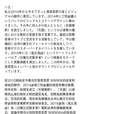
一之：
私は2010年から今までずっと落差草原の音とビジュ
アルの創作に専念しています。2014年に三牲獻藝と
いうバンドのビジュアルとステージデザインに関わ
りました。その年に何人かの友人とともに《天語樂
軒》を設立しました。「天語」というのは道教の儀
式における無形の言語を指す言葉です。最初は即興
音楽のライブと交流をする活動をしていて、今は積
極的に台灣の廟文化フィールドへの参加をしつつ、
音楽がクロスオーバーするイベントを主催していま
す。2016年には《鬼丘鬼鏟》というアートフェステ
ィバルで《日曜日式散步者》という映画をモチーフ
にした実験演劇を演出しました。この何年かは、落
差草原のメンバーと別のサウンドプロジェクトもや
っています。
從2010開始至今專注於落差草原 WWWW的聲音和
視覺的創作，2014參與三牲獻藝的視覺和舞台裝置，
同年也和ㄧ些朋友成立《天語樂軒》，「天語」以道
教的乩身對無形之物的語言為名，初期為即興音樂演
出、交流的社團，現在則為積極在台灣公廟文化的田
野參與和音樂跨界活動舉辦為主。2016參與《鬼丘鬼
鏟》為《日曜日式散步者》電影延伸的實驗劇場演
出，這幾年間也分別和落差草原 WWWW內的其他成