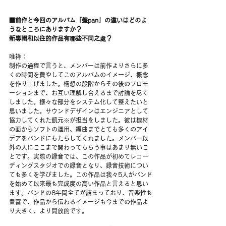
■前作と今回のアルバム「盤pan」の違いはどのよ
うなところにありますか？
新專輯和以往的作品有哪些不同之處？
唯祥：
制作の過程で言うと、メンバーは前作よりさらに多
くの時間を費やしてこのアルバムのイメージ、概念
を作り上げました。構想の段階からその後のプロモ
ーションまで、お互い理解し合えるまで討論を尽く
しました。様々な部分をシステム化して整えたいと
思いました。サウンドデザインはエンジニアとして
協力してくれた凱元※が担当をしました。彼は機材
の面からソフトの運用、編曲までとても多くのアイ
デアをバンドにもたらしてくれました。メンバー以
外の人にここまで関わってもらう事はあまり無いこ
とです。実際の録音では、この作品が初めてレコー
ディングスタジオでの録音となり、録音技術につい
ても多くを学びました。この作品は我々5人がバンド
を始めて以来最も完成度の高い作品と言えると思い
ます。バンドの8年間全てが詰まっており、音楽性も
豊富で、作品から伝わるイメージも今までの作品よ
り大きく、より開放的です。