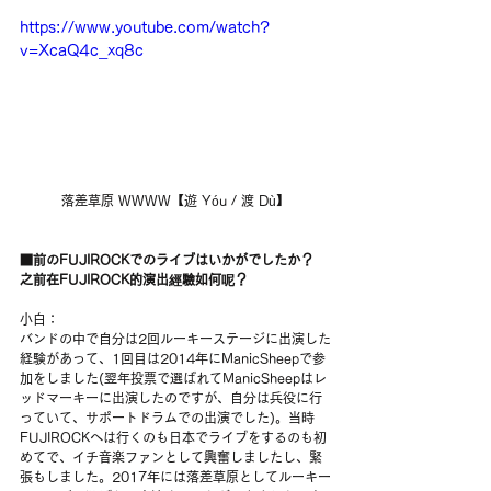
https://www.youtube.com/watch?
v=XcaQ4c_xq8c
落差草原 WWWW【遊 Yóu / 渡 Dù】
■前のFUJIROCKでのライブはいかがでしたか？
之前在FUJIROCK的演出經驗如何呢？
小白：
バンドの中で自分は2回ルーキーステージに出演した
経験があって、1回目は2014年にManicSheepで参
加をしました(翌年投票で選ばれてManicSheepはレ
ッドマーキーに出演したのですが、自分は兵役に行
っていて、サポートドラムでの出演でした)。当時
FUJIROCKへは行くのも日本でライブをするのも初
めてで、イチ音楽ファンとして興奮しましたし、緊
張もしました。2017年には落差草原としてルーキー