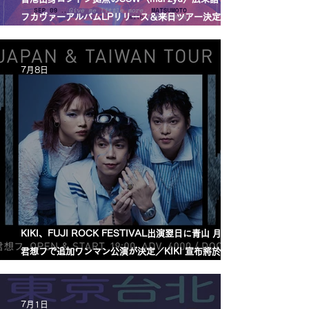
フカヴァーアルバムLPリリース＆来日ツアー決定／
mui zyu 廣東話自我翻唱專輯 LP 發行及日本巡演決定
7月8日
KIKI、FUJI ROCK FESTIVAL出演翌日に青山 月見ル
君想フで追加ワンマン公演が決定／KIKI 宣布將於
FUJI ROCK FESTIVAL 演出翌日，在青山 月見ル君
想フ舉行追加專場演出
7月1日