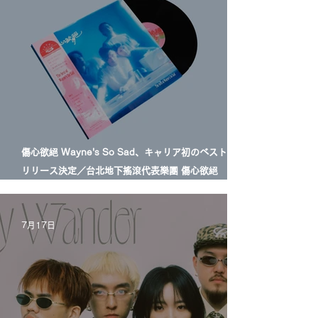
傷心欲絕 Wayne's So Sad、キャリア初のベスト盤LP
リリース決定／台北地下搖滾代表樂團 傷心欲絕
Wayne's So Sad 首張精選輯黑膠正式發行
7月17日