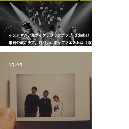
インドネシア発サイケデリックポップ〈Rimba〉、初
来日公演が決定。対バンにポップマエストロ「沖井礼
二グループ」。／印尼迷幻流行樂團〈Rimba〉首度日
本公演確定，將與流行音樂大師「沖井禮二 Group」同
6月23日
台演出。