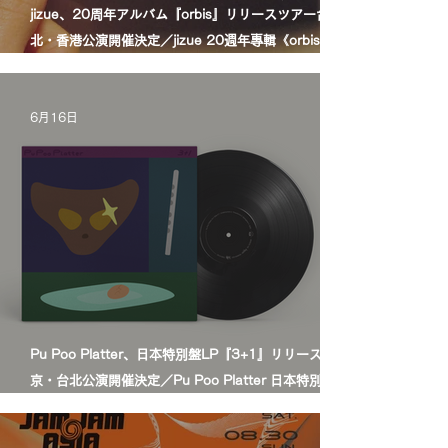
jizue、20周年アルバム『orbis』リリースツアー台
北・香港公演開催決定／jizue 20週年專輯《orbis》發
行巡演台北・香港場確定
6月16日
Pu Poo Platter、日本特別盤LP『3+1』リリース＆東
京・台北公演開催決定／Pu Poo Platter 日本特別盤黑
膠《3+1》發行＆東京・台北公演舉辦