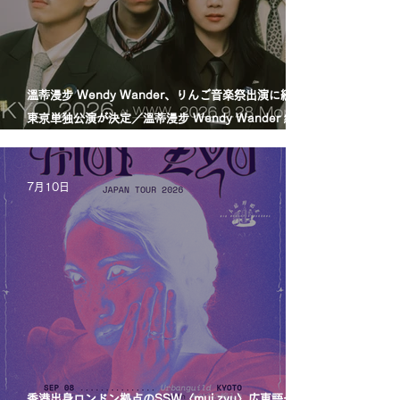
溫蒂漫步 Wendy Wander、りんご音楽祭出演に続き
東京単独公演が決定／溫蒂漫步 Wendy Wander 繼
Ringo Music Festival 演出後，宣布東京專場
7月10日
香港出身ロンドン拠点のSSW〈mui zyu〉広東語セル