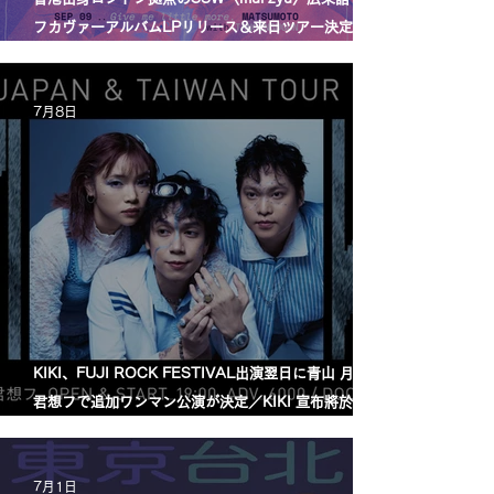
フカヴァーアルバムLPリリース＆来日ツアー決定／
mui zyu 廣東話自我翻唱專輯 LP 發行及日本巡演決定
7月8日
KIKI、FUJI ROCK FESTIVAL出演翌日に青山 月見ル
君想フで追加ワンマン公演が決定／KIKI 宣布將於
FUJI ROCK FESTIVAL 演出翌日，在青山 月見ル君
想フ舉行追加專場演出
7月1日