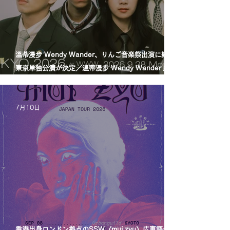
溫蒂漫步 Wendy Wander、りんご音楽祭出演に続き
東京単独公演が決定／溫蒂漫步 Wendy Wander 繼
Ringo Music Festival 演出後，宣布東京專場
7月10日
香港出身ロンドン拠点のSSW〈mui zyu〉広東語セル