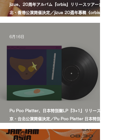
jizue、20周年アルバム『orbis』リリースツアー台
北・香港公演開催決定／jizue 20週年專輯《orbis》發
行巡演台北・香港場確定
6月16日
Pu Poo Platter、日本特別盤LP『3+1』リリース＆東
京・台北公演開催決定／Pu Poo Platter 日本特別盤黑
膠《3+1》發行＆東京・台北公演舉辦