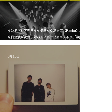
インドネシア発サイケデリックポップ〈Rimba〉、初
来日公演が決定。対バンにポップマエストロ「沖井礼
二グループ」。／印尼迷幻流行樂團〈Rimba〉首度日
本公演確定，將與流行音樂大師「沖井禮二 Group」同
6月23日
台演出。