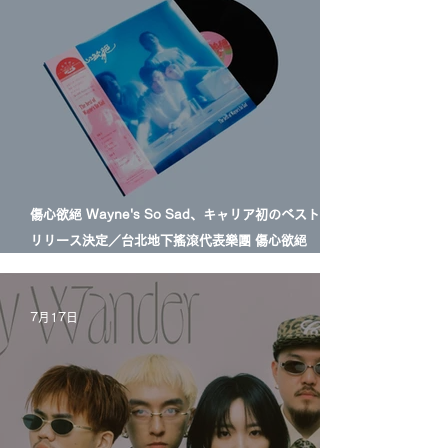
傷心欲絕 Wayne's So Sad、キャリア初のベスト盤LP
リリース決定／台北地下搖滾代表樂團 傷心欲絕
Wayne's So Sad 首張精選輯黑膠正式發行
7月17日