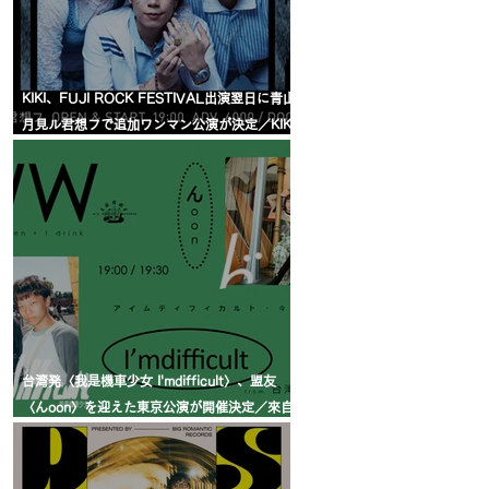
KIKI、FUJI ROCK FESTIVAL出演翌日に青山
月見ル君想フで追加ワンマン公演が決定／KIKI
宣布將於 FUJI ROCK FESTIVAL 演出翌日，
在青山 月見ル君想フ舉行追加專場演出
台湾発〈我是機車少女 I'mdifficult〉、盟友
〈んoon〉を迎えた東京公演が開催決定／來自
台灣的〈我是機車少女 I’mdifficult〉東京公演
確定，攜手盟友〈んoon〉共演