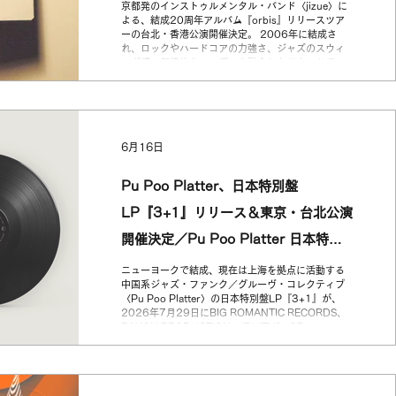
北・香港場確定
京都発のインストゥルメンタル・バンド〈jizue〉に
みやすさが同居するメロディが詰め込まれた本作
よる、結成20周年アルバム『orbis』リリースツア
ーの台北・香港公演開催決定。 2006年に結成さ
れ、ロックやハードコアの力強さ、ジャズのスウィ
ング感、叙情的なメロディを融合したサウンドで、
国内外から支持を集めてきたjizue。これまで『FUJI
ROCK FESTIVAL』『GREENROOM FESTIVAL』
『朝霧JAM』などの大型フェスにも出演し、カナ
ダ、インドネシア、中国、台湾など海外でも圧倒的
なライヴ・パフォーマンスを見せてきた。 結成20周
6月16日
年を迎える2026年、アニヴァーサリー・アルバム
『orbis』を8月19日（水）にリリース。メンバー3
名それぞれが楽曲を持ち寄り、ハードコアなポスト
Pu Poo Platter、日本特別盤
ロックからメロウなインストゥルメンタル、ラテ
ン・テイストの楽曲まで、現在のjizueを余すことな
LP『3+1』リリース＆東京・台北公演
く収録。ゲストにはShing02、奇妙礼太郎が参加
し、サポート・ドラムとして井上司（fox capture
開催決定／Pu Poo Platter 日本特別
plan）、橋本現輝も参加する。 アルバムからの先行
シングル「SNEAKPEAK feat...
盤黑膠《3+1》發行＆東京・台北公演
ニューヨークで結成、現在は上海を拠点に活動する
中国系ジャズ・ファンク／グルーヴ・コレクティブ
舉辦
〈Pu Poo Platter〉の日本特別盤LP『3+1』が、
2026年7月29日にBIG ROMANTIC RECORDS、
BAYON PRODUCTION、fRUITYSHOP
RECORDSの3レーベル共同でリリース。 本作は、
Pu Poo Platterの3枚目のEP『地下河
Undercurrent』と、1枚目のEP『Pu Poo Platter,
vol.1』をコンパイルした日本特別盤。A面には、移