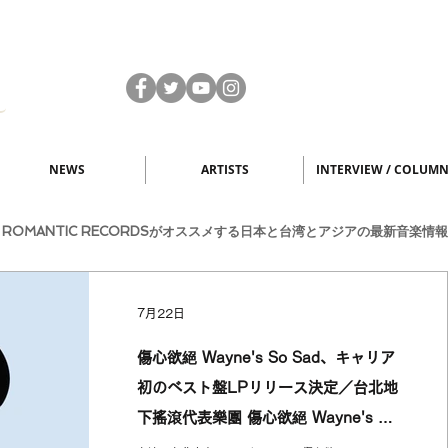
NEWS
ARTISTS
INTERVIEW / COLUM
S / BIG ROMANTIC RECORDSがオススメする日本と台湾とアジアの最新音楽情報
7月22日
傷心欲絕 Wayne's So Sad、キャリア
初のベスト盤LPリリース決定／台北地
下搖滾代表樂團 傷心欲絕 Wayne's So
Sad 首張精選輯黑膠正式發行