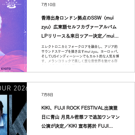
7月10日
ーから支持を集め、近年はBillyrromとのコラボレー
ションでも日台の音楽ファンの間で話題に。すでに
出演が発表されている〈りんご音楽祭〉に続き、今
香港出身ロンドン拠点のSSW〈mui
回新たに東京での単独公演が決定。 台湾インディー
ポップの現在を、ライブハウスで体感できる貴重な
zyu〉広東語セルフカヴァーアルバム
一夜。お見逃しなく。 成立於 2018 年的溫蒂漫步
Wendy Wander，是一組以南國感的 mellow 合成器
LPリリース＆来日ツアー決定／mui
音色、柔軟 groove 與洗練旋律為特色的五人樂團，
在台灣獨
zyu 廣東話自我翻唱專輯 LP 發行及日
エレクトロニカとフォークロアを融合し、アジア的
サウンドスケープを描き出すmui zyu。ヨーロッパ、
本巡演決定
そしてUSインディーシーンでもカルト的な人気を博
す、メランコリックで美しく歪な音世界を魅せる存
在。 本作は、2024年にリリースされたアルバム
『nothing or something to die for』の楽曲を中心
に、自らのルーツの言語である広東語で再構築した
セルフカヴァーアルバム。ベスト盤的な選曲に加
え、ボーナストラックとして敬愛するコシミハル
「パラレリズム」、テレサ・テン「時の流れに身を
7月8日
まかせ」のカヴァーも収録。 LPはクリームイエロ
ー・ヴァイナル仕様にて、2026年8月12日リリー
ス。リリースを記念し、9月には京都、松本、東京を
KIKI、FUJI ROCK FESTIVAL出演翌
巡る来日ツアーも決定。各地でキツネの嫁入り、
TANGINGUGUN、黒岩あすかと夜を迎えて開催。
日に青山 月見ル君想フで追加ワンマン
◼︎京都公演詳細 / ◼︎ 松本公演詳細 / ◼︎ 東京公演詳細
香港出身、倫敦為據點的創作歌手〈mui zyu〉廣東話
公演が決定／KIKI 宣布將於 FUJI
自我翻唱專輯《nothing or something to die for
(Cantones