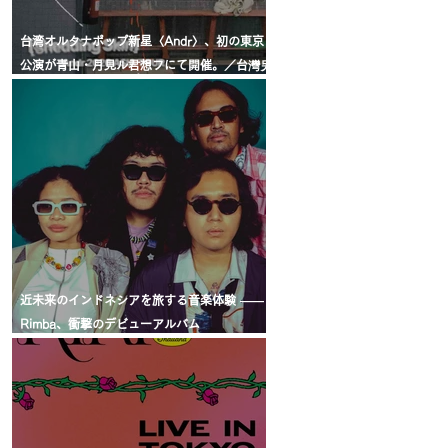
台湾オルタナポップ新星〈Andr〉、初の東京
公演が青山・月見ル君想フにて開催。／台灣另
類流行新星〈Andr〉首場東京專場，將於青山
月見ル君想フ舉行。
近未来のインドネシアを旅する音楽体験 ——
Rimba、衝撃のデビューアルバム
『Technicolor Meeting』LPリリース決定／
穿梭於近未來印尼的音樂旅程 —— Rimba 首張
專輯《Technicolor Meeting》黑膠發行