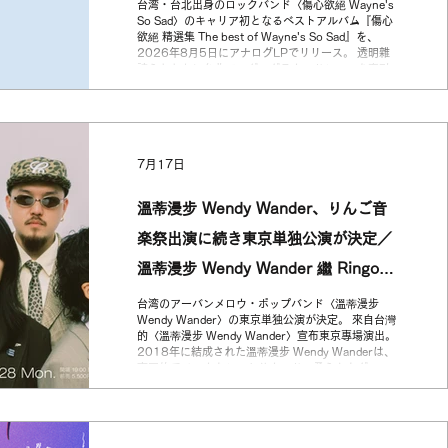
台湾・台北出身のロックバンド〈傷心欲絕 Wayne's
So Sad〉のキャリア初となるベストアルバム『傷心
欲絕 精選集 The best of Wayne's So Sad』を、
2026年8月5日にアナログLPでリリース。 透明雜
誌らとともに台北アンダーグラウンドシーンを牽引
し、現在では台湾ロックシーンを代表する存在とな
った彼ら。本作は、大浪漫商店6周年を記念したスペ
シャルリリースとして、代表曲7曲を収録した初のベ
スト盤となります。 來自台北的搖滾樂團 傷心欲絕
Wayne's So Sad，將於 2026 年 8 月 5 日 推出首
7月17日
張精選黑膠《傷心欲絕 精選集 The best of Wayne's
So Sad》。 傷心欲絕曾與透明雜誌等樂團共同活躍於
台北地下音樂場景，並逐漸成為當代台灣搖滾的重要
溫蒂漫步 Wendy Wander、りんご音
代表。本作亦為 大浪漫商店六週年紀念企劃，收錄七
首代表作品，完整呈現樂團一路走來的音樂軌跡。 大
楽祭出演に続き東京単独公演が決定／
浪漫商店6周年記念リリース 台北アンダーグラウン
ドから世界へ大きく羽ばたくロックバンド「傷心欲
溫蒂漫步 Wendy Wander 繼 Ringo
絕Wayne's So Sad」バンドキャリア初のベスト盤
Music Festival 演出後，宣布東京專場
台湾のアーバンメロウ・ポップバンド〈溫蒂漫步
Wendy Wander〉の東京単独公演が決定。 來自台灣
的〈溫蒂漫步 Wendy Wander〉宣布東京專場演出。
2018年に結成された溫蒂漫步 Wendy Wanderは、
南国的でメロウなシンセサウンド、柔らかなグルー
ヴ、洗練されたメロディで台湾インディーシーンの
中でも独自の存在感を放つ5人組バンド。2020年に
1stアルバム『Spring Spring』、2023年に2ndア
ルバム『Midnight Blue』をリリース。その高いソン
グライティングのクオリティで台湾国内外のリスナ