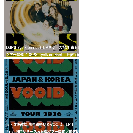
DSPS《yolk on rice》LPリリース記念 東名阪
ツアー開催／DSPS『yolk on rice』LP發行紀
念日本巡演決定
元・透明雑誌 洪申豪率いるVOOID、LP＋
7inch同時リリース＆日韓ツアー開催／前透明