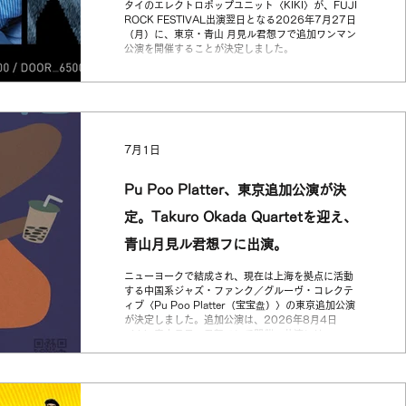
ROCK FESTIVAL 演出翌日，在青山
タイのエレクトロポップユニット〈KIKI〉が、FUJI
ROCK FESTIVAL出演翌日となる2026年7月27日
月見ル君想フ舉行追加專場演出
（月）に、東京・青山 月見ル君想フで追加ワンマン
公演を開催することが決定しました。
7月1日
Pu Poo Platter、東京追加公演が決
定。Takuro Okada Quartetを迎え、
青山月見ル君想フに出演。
ニューヨークで結成され、現在は上海を拠点に活動
する中国系ジャズ・ファンク／グルーヴ・コレクテ
ィブ〈Pu Poo Platter（宝宝盘）〉の東京追加公演
が決定しました。追加公演は、2026年8月4日
（火）青山月見ル君想フにて開催。共演には、
Takuro Okada Quartetを迎えます。 Pu Poo
Platterは、ソウル、ファンク、ライブラリーミュー
ジック、スピリチュアル・ジャズを横断しながら、
ヒップホップ以降のビート感覚や映画音楽、アジア