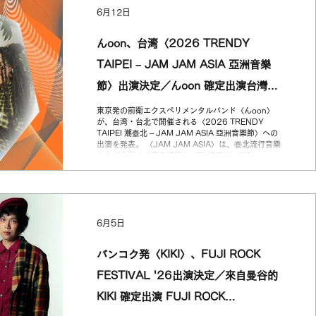
動の多い日々の中で生まれた『地下河
6月12日
Undercurrent』の4曲を収録。シンプルな楽曲構成
の中に、即興的な対話のための余白と空気が広が
る。B面には、ラウンジ・ファンク、シネマティッ
んoon、台湾〈2026 TRENDY
ク・ソウル、ライブラリー音楽の質感を行き来する
インストゥルメンタル楽曲を収録。Pu Poo Platter
TAIPEI – JAM JAM ASIA 亞洲音樂
の持つグルーヴ・バンドとしての魅力を凝縮した内
容となっている。 また、LPリリース直後となる8月
節〉出演決定／んoon 確定出演台灣
3日には、東京・新代田FEVERにて来日公演を開
催。共演には、国内外
〈2026 TRENDY TAIPEI – JAM
東京発の前衛エクスペリメンタルバンド〈んoon〉
が、台湾・台北で開催される〈2026 TRENDY
JAM ASIA 亞洲音樂節〉
TAIPEI 潮臺北 – JAM JAM ASIA 亞洲音樂節〉への
出演を発表。 〈JAM JAM ASIA〉は、臺北流行音樂
中心が主催する音楽博覧会〈TAIPEI MUSIC
EXPO〉から展開されるアジア音楽フェスティバ
ル。8月27日から30日まで臺北流行音樂中心 Taipei
Music Centerにて開催。フェス本編には80組以上
の国内外アーティストが集結し、7つのステージでラ
イブを繰り広げる。第2弾出演アーティストとして発
6月5日
表されたのは、Asian Dub Foundation、H 3 F、ん
oon、1300、小兵 Le Petit Soldatら。エレクトロ
ニック・ロック、ソウル、ヒップホップ、インデ
バンコク発〈KIKI〉、FUJI ROCK
ィ、実験音楽が交差するラインナップの中、んoon
は日本から出演するアーティストとして登場する。
FESTIVAL '26出演決定／來自曼谷的
東京前衛實驗樂團〈んoon〉宣布出演將於台灣台北
舉行的〈2026 TRENDY TAIPEI 潮臺北 – JAM
KIKI 確定出演 FUJI ROCK
JAM ASIA 亞洲音樂節〉