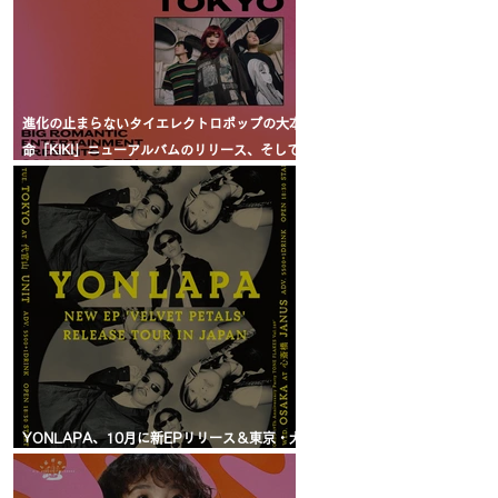
進化の止まらないタイエレクトロポップの大本
命「KIKI」ニューアルバムのリリース、そして
東京公演が決定！ / 不斷進步的泰國
Electropop組合“KIKI”新專輯發行以及東京公演
的決定！
YONLAPA、10月に新EPリリース＆東京・大
阪公演が決定！