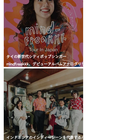
タイの新世代シティポップシンガー
mindfreakkk、デビューアルバムアナログリリ
ース＆東名阪ツアーが決定！ / 泰國city-
pop/synth-pop新世代歌手 'mindfreakkk' 將發
行首張黑膠專輯，並舉辦首次日本巡迴
インドネシアのインディーシーンを代表するバ