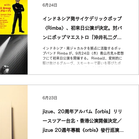
のフォークミュージックの要素を独自のグルーヴへ
6月24日
と編み込む注目のコレクティブ。今回の来日は、Pu
Poo PlatterのEP2作品を1枚にコンパイルした日本
特別盤LP『3+1』のリリースにあわせて開催される
インドネシア発サイケデリックポップ
もの。東京では、8月3日（月）新代田FEVERにて
maya ongakuを迎えた公演、そして8月4日（火）青
〈Rimba〉、初来日公演が決定。対バ
山月見ル君想フにてTakuro Okada Quartetを迎えた
追加公演の2公演を行います。 成立於紐約、目前以
ンにポップマエストロ「沖井礼二グル
上海為據點活動的華裔爵士放克／Groove
Collective〈Pu Poo
ープ」。／印尼迷幻流行樂團
インドネシア・南ジャカルタを拠点に活動するポッ
プバンド Rimba が、9月24日（木）青山月見ル君想
〈Rimba〉首度日本公演確定，將與流
フにて初来日公演を開催する。 Rimbaは、変則的に
駆け抜けるグルーヴ、スモーキーで憂いを帯びたボ
行音樂大師「沖井禮二 Group」同台演
ーカル、インドネシアン・ポップの感触をまとった
メロディで注目を集める4人組。サイケデリック、プ
出。
ログレッシヴ・ポップ、ソフトロック、ジャズ、映
画音楽的なムードを横断しながら、どこか不思議な
中毒性を持つポップミュージックを鳴らしている。
2018年に南ジャカルタで結成された彼らは、音
6月23日
楽、ビジュアルアーツ、映画など、さまざまな表現
が交差するローカルのクリエイティブコミュニティ
の中で活動を広げてきた。インドネシア各地のコラ
jizue、20周年アルバム『orbis』リリ
ボレーターや異分野のアーティストとの交流を通じ
て、その音楽はサウンドだけでなく、ストーリーテ
ースツアー台北・香港公演開催決定／
リングや空気感、感情表現の面でも独自の広がりを
見せている。 2026年3月には、デビューアルバム
jizue 20週年專輯《orbis》發行巡演台
『Technicolor Meeting』をリリース。スピード感
のあるリズム、色彩豊かなアレンジ、奇妙さと親し