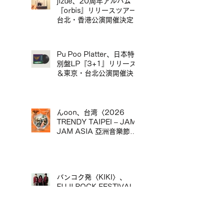
大師「沖井禮二 Group」
jizue、20周年アルバム
同台演出。
『orbis』リリースツアー
台北・香港公演開催決定／
jizue 20週年專輯
《orbis》發行巡演台北・
香港場確定
Pu Poo Platter、日本特
別盤LP『3+1』リリース
＆東京・台北公演開催決定
／Pu Poo Platter 日本特
別盤黑膠《3+1》發行＆
東京・台北公演舉辦
んoon、台湾〈2026
TRENDY TAIPEI – JAM
JAM ASIA 亞洲音樂節〉
出演決定／んoon 確定出
演台灣〈2026 TRENDY
TAIPEI – JAM JAM
ASIA 亞洲音樂節〉
バンコク発〈KIKI〉、
FUJI ROCK FESTIVAL
'26出演決定／來自曼谷的
KIKI 確定出演 FUJI
ROCK FESTIVAL '26
ソーシャル