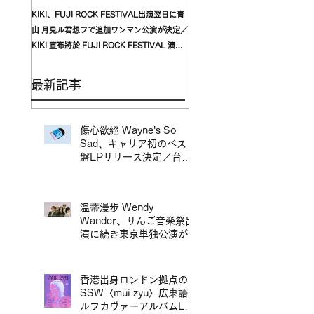
KIKI、FUJI ROCK FESTIVAL出演翌日に青
台湾発〈我是機車少女 I'mdifficul
山 月見ル君想フで追加ワンマン公演が決定／
〈んoon〉を迎えた東京公演が開
KIKI 宣布將於 FUJI ROCK FESTIVAL 演出
自台灣的〈我是機車少女 I’mdifficu
翌日，在青山 月見ル君想フ舉行追加專場演出
演確定，攜手盟友〈んoon〉共演
最新記事
傷心欲絕 Wayne's So
Sad、キャリア初のベスト
盤LPリリース決定／台北
地下搖滾代表樂團 傷心欲
絕 Wayne's So Sad 首張
精選輯黑膠正式發行
溫蒂漫步 Wendy
Wander、りんご音楽祭出
演に続き東京単独公演が決
定／溫蒂漫步 Wendy
Wander 繼 Ringo Music
Festival 演出後，宣布東
香港出身ロンドン拠点の
京專場
SSW〈mui zyu〉広東語セ
ルフカヴァーアルバムLP