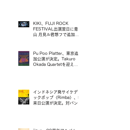
リリース＆来日ツアー決定
／mui zyu 廣東話自我翻唱
專輯 LP 發行及日本巡演決
定
KIKI、FUJI ROCK
FESTIVAL出演翌日に青
山 月見ル君想フで追加ワ
ンマン公演が決定／KIKI
宣布將於 FUJI ROCK
FESTIVAL 演出翌日，在
Pu Poo Platter、東京追
青山 月見ル君想フ舉行追
加公演が決定。Takuro
加專場演出
Okada Quartetを迎え、
青山月見ル君想フに出演。
インドネシア発サイケデリ
ックポップ〈Rimba〉、初
来日公演が決定。対バンに
ポップマエストロ「沖井礼
二グループ」。／印尼迷幻
流行樂團〈Rimba〉首度日
本公演確定，將與流行音樂