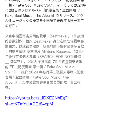
に70年代ソウルをオマージュしたEP「肥瘦音樂 第
一輯 / Fake Soul Music Vol.1」を、そして2024年
に2枚目のソロアルバム「肥瘦音樂：全面體驗  / 
Fake Soul Music: The Album」をリリース。ソウ
ルミュージックの美学を中国語で表現する唯一無二
の存在。
來自中國雲南省昆明的歌手、Beatmaker。15 歲開
始音樂創作，並以 Beatmaker 身分在嘻哈場景中嶄
露頭角。以成都為據點，隸屬於旗下擁有眾多饒舌歌
手的唱片廠牌 明堂唱片 Mintone Records。2019 
年發行首張個人專輯《SEARCH FOR NOTHING | 
__ 即是空》。2023 年推出向 70 年代靈魂樂致敬
的 EP《肥瘦音樂 第一輯 / Fake Soul Music 
Vol.1》，並於 2024 年發行第二張個人專輯《肥瘦
音樂：全面體驗 / Fake Soul Music: The 
Album》。以中文詮釋靈魂音樂美學的唯一無二存
在。
https://youtu.be/zLlDXE2NhEg?
si=efKTmYHA0DtS-epM