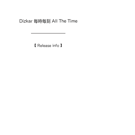
Dizkar 每時每刻 All The Time
【 Release info 】